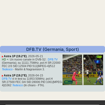
DFB.TV (Germania, Sport)
Astra 1P (19.2°E)
, 2026-05-21
HD +
: Un nuovo canale in DVB-S2 :
DFB.TV
(Germania), su 11111.75MHz, pol.H SR:22000
FEC:2/3 SID:12504 PID:511[MPEG-4]/512
Tedesco
- Marlin & Nagravision 3.
Astra 1P (19.2°E)
, 2026-04-15
DFB.TV
è in test su 11953.50MHz, pol.H
SR:27500 FEC:3/4 SID:28006 PID:1061[MPEG-
4]/1062
Tedesco
(In chiaro - FTA).