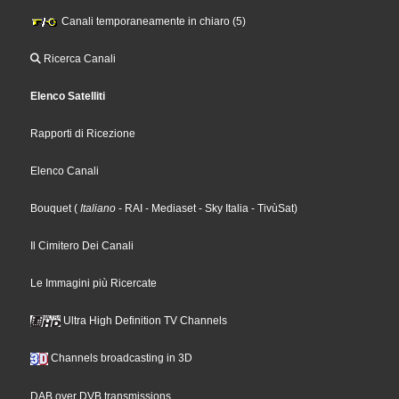
Canali temporaneamente in chiaro (5)
Ricerca Canali
Elenco Satelliti
Rapporti di Ricezione
Elenco Canali
Bouquet
(
Italiano
- RAI
- Mediaset
- Sky Italia
- TivùSat
)
Il Cimitero Dei Canali
Le Immagini più Ricercate
Ultra High Definition TV Channels
Channels broadcasting in 3D
DAB over DVB transmissions