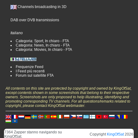
Channels broadcasting in 3D
DAB over DVB transmissions
Italiano
Categoria: Sport, In chiaro - FTA
Categoria: News, In chiaro - FTA
Categoria: Movies, In chiaro - FTA
Frequenze Feed
I Feed più recenti
Forum sul satellite FTA
All contents on this site are protected by copyright and owned by KingOfSat,
except contents shown in some screenshots that belong to their respective
owners. Screenshots are only proposed to help illustrating, identifying and
promoting corresponding TV channels. For all questions/remarks related to
copyright, please contact KingOfSat webmaster.
7364 Zapper stanno navigando su
Copyright
KingOfSat
2026
KingOfSat.