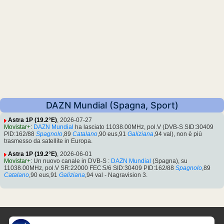
DAZN Mundial (Spagna, Sport)
Astra 1P (19.2°E)
, 2026-07-27
Movistar+
:
DAZN Mundial
ha lasciato 11038.00MHz, pol.V (DVB-S SID:30409
PID:162/88
Spagnolo
,89
Catalano
,90 eus,91
Galiziana
,94 val), non è più
trasmesso da satellite in Europa.
Astra 1P (19.2°E)
, 2026-06-01
Movistar+
: Un nuovo canale in DVB-S :
DAZN Mundial
(Spagna), su
11038.00MHz, pol.V SR:22000 FEC:5/6 SID:30409 PID:162/88
Spagnolo
,89
Catalano
,90 eus,91
Galiziana
,94 val - Nagravision 3.