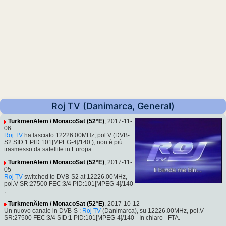
Roj TV (Danimarca, General)
TurkmenÄlem / MonacoSat (52°E)
, 2017-11-
06
Roj TV
ha lasciato 12226.00MHz, pol.V (DVB-
S2 SID:1 PID:101[MPEG-4]/140 ), non è più
trasmesso da satellite in Europa.
TurkmenÄlem / MonacoSat (52°E)
, 2017-11-
05
Roj TV
switched to DVB-S2 at 12226.00MHz,
pol.V SR:27500 FEC:3/4 PID:101[MPEG-4]/140
.
TurkmenÄlem / MonacoSat (52°E)
, 2017-10-12
Un nuovo canale in DVB-S :
Roj TV
(Danimarca), su 12226.00MHz, pol.V
SR:27500 FEC:3/4 SID:1 PID:101[MPEG-4]/140 - In chiaro - FTA.