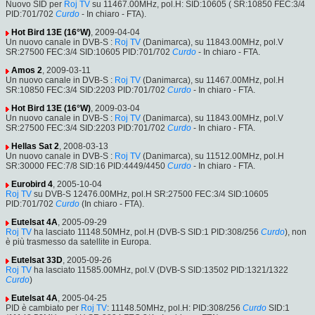
Nuovo SID per
Roj TV
su 11467.00MHz, pol.H: SID:10605 ( SR:10850 FEC:3/4
PID:701/702
Curdo
- In chiaro - FTA).
Hot Bird 13E (16°W)
, 2009-04-04
Un nuovo canale in DVB-S :
Roj TV
(Danimarca), su 11843.00MHz, pol.V
SR:27500 FEC:3/4 SID:10605 PID:701/702
Curdo
- In chiaro - FTA.
Amos 2
, 2009-03-11
Un nuovo canale in DVB-S :
Roj TV
(Danimarca), su 11467.00MHz, pol.H
SR:10850 FEC:3/4 SID:2203 PID:701/702
Curdo
- In chiaro - FTA.
Hot Bird 13E (16°W)
, 2009-03-04
Un nuovo canale in DVB-S :
Roj TV
(Danimarca), su 11843.00MHz, pol.V
SR:27500 FEC:3/4 SID:2203 PID:701/702
Curdo
- In chiaro - FTA.
Hellas Sat 2
, 2008-03-13
Un nuovo canale in DVB-S :
Roj TV
(Danimarca), su 11512.00MHz, pol.H
SR:30000 FEC:7/8 SID:16 PID:4449/4450
Curdo
- In chiaro - FTA.
Eurobird 4
, 2005-10-04
Roj TV
su DVB-S 12476.00MHz, pol.H SR:27500 FEC:3/4 SID:10605
PID:701/702
Curdo
(In chiaro - FTA).
Eutelsat 4A
, 2005-09-29
Roj TV
ha lasciato 11148.50MHz, pol.H (DVB-S SID:1 PID:308/256
Curdo
), non
è più trasmesso da satellite in Europa.
Eutelsat 33D
, 2005-09-26
Roj TV
ha lasciato 11585.00MHz, pol.V (DVB-S SID:13502 PID:1321/1322
Curdo
)
Eutelsat 4A
, 2005-04-25
PID è cambiato per
Roj TV
: 11148.50MHz, pol.H: PID:308/256
Curdo
SID:1