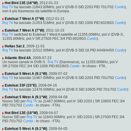
Hot Bird 13E (16°W)
, 2012-01-23
Roj TV
ha lasciato 11843.00MHz, pol.V (DVB-S SID:2203 PID:701/702
Curdo
),
non è più trasmesso da satellite in Europa.
Eutelsat 7 West A (7°W)
, 2012-01-21
Roj TV
ha lasciato 11353.51MHz, pol.V (DVB-S SID:1006 PID:602/603
Curdo
)
Eutelsat 7 West A (7°W)
, 2011-10-23
Roj TV
switched to Eutelsat 7 West A satellite at 11355.00MHz, pol.V (DVB-S ,
11355.00MHz, pol.V SR:27500 FEC:3/4 PID:602/603
Curdo
).
Hellas Sat 2
, 2009-11-01
Roj TV
ha lasciato 11512.00MHz, pol.H (DVB-S SID:16 PID:4449/4450
Curdo
)
Atlantic Bird 4A
, 2009-07-23
Un nuovo canale in DVB-S :
Roj TV
(Danimarca), su 11355.00MHz, pol.V
SR:27500 FEC:3/4 SID:1006 PID:602/603
Curdo
- In chiaro - FTA.
Eutelsat 5 West A (9.1°W)
, 2009-07-02
Roj TV
ha lasciato 11467.00MHz, pol.H (DVB-S SID:2203 PID:701/702
Curdo
)
Eutelsat 33F (33°E)
, 2009-04-16
Roj TV
ha lasciato 12476.00MHz, pol.H (DVB-S SID:10605 PID:701/702
Curdo
)
Eutelsat 5 West A (9.1°W)
, 2009-04-08
Nuovo SID per
Roj TV
su 11467.00MHz, pol.H: SID:2203 ( SR:10850 FEC:3/4
PID:701/702
Curdo
- In chiaro - FTA).
Hot Bird 13E (16°W)
, 2009-04-07
Nuovo SID per
Roj TV
su 11843.00MHz, pol.V: SID:2203 ( SR:27500 FEC:3/4
PID:701/702
Curdo
- In chiaro - FTA).
Eutelsat 5 West A (9.1°W)
, 2009-04-05