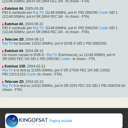
(11148.50MHz, pol.H SR:2894 FEC:3/4 - In chiaro - FTA).
Eutelsat 4A
, 2005-03-29
PID è cambiato per
Roj TV
: 11148.50MHz, pol.H: PID:289/290
Curdo
SID:1
(11148.50MHz, pol.H SR:2894 FEC:3/4 - In chiaro - FTA).
Eutelsat 4A
, 2004-08-22
PID è cambiato per
Roj TV
: 11148.00MHz, pol.H: PID:308/256
Curdo
SID:1
(11148.00MHz, pol.H SR:2894 FEC:3/4 - In chiaro - FTA).
Telecom 2D
, 2004-08-13
Roj TV
ha lasciato 11632.00MHz, pol.H (DVB-S SID:1 PID:308/256)
Eutelsat 4A
, 2004-08-12
Un nuovo canale in DVB-S :
Roj TV
(Danimarca), su 11148.00MHz, pol.H
SR:2893 FEC:3/4 SID:1 PID:289/290
Curdo
- In chiaro - FTA.
Eutelsat 33D
, 2004-02-21
Roj TV
è in test su 11585.00MHz, pol.V SR:27500 FEC:3/4 SID:13502
PID:1321/1322
Curdo
(In chiaro - FTA).
Telecom 2D
, 2004-02-21
Roj TV
è in test su 11632.00MHz, pol.H SR:3255 FEC:2/3 SID:1 PID:308/256 (In
chiaro - FTA).
Pagina iniziale