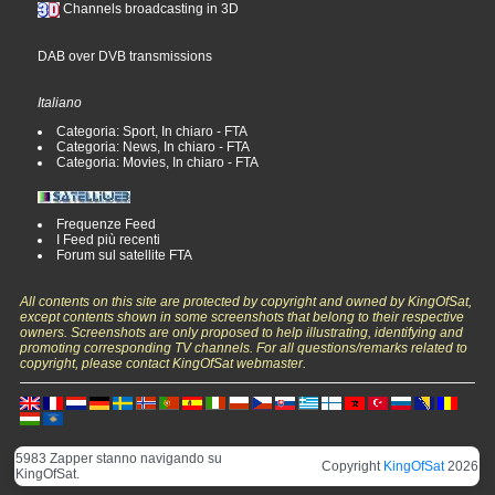
Channels broadcasting in 3D
DAB over DVB transmissions
Italiano
Categoria: Sport, In chiaro - FTA
Categoria: News, In chiaro - FTA
Categoria: Movies, In chiaro - FTA
Frequenze Feed
I Feed più recenti
Forum sul satellite FTA
All contents on this site are protected by copyright and owned by KingOfSat,
except contents shown in some screenshots that belong to their respective
owners. Screenshots are only proposed to help illustrating, identifying and
promoting corresponding TV channels. For all questions/remarks related to
copyright, please contact KingOfSat webmaster.
5983 Zapper stanno navigando su
Copyright
KingOfSat
2026
KingOfSat.