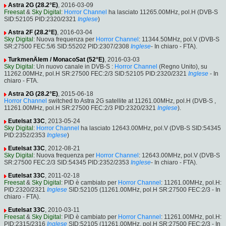
Astra 2G (28.2°E)
, 2016-03-09
Freesat
&
Sky Digital
:
Horror Channel
ha lasciato 11265.00MHz, pol.H (DVB-S
SID:52105 PID:2320/2321
Inglese
)
Astra 2F (28.2°E)
, 2016-03-04
Sky Digital
: Nuova frequenza per
Horror Channel
: 11344.50MHz, pol.V (DVB-S
SR:27500 FEC:5/6 SID:55202 PID:2307/2308
Inglese
- In chiaro - FTA).
TurkmenÄlem / MonacoSat (52°E)
, 2016-03-03
Sky Digital
: Un nuovo canale in DVB-S :
Horror Channel
(Regno Unito), su
11262.00MHz, pol.H SR:27500 FEC:2/3 SID:52105 PID:2320/2321
Inglese
- In
chiaro - FTA.
Astra 2G (28.2°E)
, 2015-06-18
Horror Channel
switched to Astra 2G satellite at 11261.00MHz, pol.H (DVB-S ,
11261.00MHz, pol.H SR:27500 FEC:2/3 PID:2320/2321
Inglese
).
Eutelsat 33C
, 2013-05-24
Sky Digital
:
Horror Channel
ha lasciato 12643.00MHz, pol.V (DVB-S SID:54345
PID:2352/2353
Inglese
)
Eutelsat 33C
, 2012-08-21
Sky Digital
: Nuova frequenza per
Horror Channel
: 12643.00MHz, pol.V (DVB-S
SR:27500 FEC:2/3 SID:54345 PID:2352/2353
Inglese
- In chiaro - FTA).
Eutelsat 33C
, 2011-02-18
Freesat
&
Sky Digital
: PID è cambiato per
Horror Channel
: 11261.00MHz, pol.H:
PID:2320/2321
Inglese
SID:52105 (11261.00MHz, pol.H SR:27500 FEC:2/3 - In
chiaro - FTA).
Eutelsat 33C
, 2010-03-11
Freesat
&
Sky Digital
: PID è cambiato per
Horror Channel
: 11261.00MHz, pol.H:
PID:2315/2316
Inglese
SID:52105 (11261.00MHz, pol.H SR:27500 FEC:2/3 - In