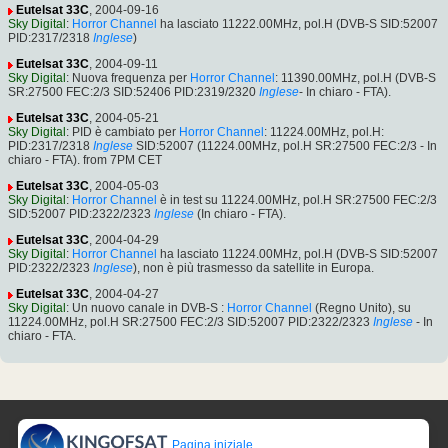
Eutelsat 33C
, 2004-09-16
Sky Digital
:
Horror Channel
ha lasciato 11222.00MHz, pol.H (DVB-S SID:52007
PID:2317/2318
Inglese
)
Eutelsat 33C
, 2004-09-11
Sky Digital
: Nuova frequenza per
Horror Channel
: 11390.00MHz, pol.H (DVB-S
SR:27500 FEC:2/3 SID:52406 PID:2319/2320
Inglese
- In chiaro - FTA).
Eutelsat 33C
, 2004-05-21
Sky Digital
: PID è cambiato per
Horror Channel
: 11224.00MHz, pol.H:
PID:2317/2318
Inglese
SID:52007 (11224.00MHz, pol.H SR:27500 FEC:2/3 - In
chiaro - FTA). from 7PM CET
Eutelsat 33C
, 2004-05-03
Sky Digital
:
Horror Channel
è in test su 11224.00MHz, pol.H SR:27500 FEC:2/3
SID:52007 PID:2322/2323
Inglese
(In chiaro - FTA).
Eutelsat 33C
, 2004-04-29
Sky Digital
:
Horror Channel
ha lasciato 11224.00MHz, pol.H (DVB-S SID:52007
PID:2322/2323
Inglese
), non è più trasmesso da satellite in Europa.
Eutelsat 33C
, 2004-04-27
Sky Digital
: Un nuovo canale in DVB-S :
Horror Channel
(Regno Unito), su
11224.00MHz, pol.H SR:27500 FEC:2/3 SID:52007 PID:2322/2323
Inglese
- In
chiaro - FTA.
Pagina iniziale