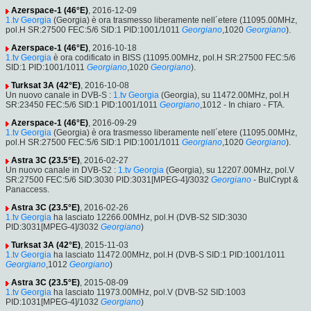
Azerspace-1 (46°E)
, 2016-12-09
1.tv Georgia
(Georgia) è ora trasmesso liberamente nell´etere (11095.00MHz,
pol.H SR:27500 FEC:5/6 SID:1 PID:1001/1011
Georgiano
,1020
Georgiano
).
Azerspace-1 (46°E)
, 2016-10-18
1.tv Georgia
è ora codificato in BISS (11095.00MHz, pol.H SR:27500 FEC:5/6
SID:1 PID:1001/1011
Georgiano
,1020
Georgiano
).
Turksat 3A (42°E)
, 2016-10-08
Un nuovo canale in DVB-S :
1.tv Georgia
(Georgia), su 11472.00MHz, pol.H
SR:23450 FEC:5/6 SID:1 PID:1001/1011
Georgiano
,1012 - In chiaro - FTA.
Azerspace-1 (46°E)
, 2016-09-29
1.tv Georgia
(Georgia) è ora trasmesso liberamente nell´etere (11095.00MHz,
pol.H SR:27500 FEC:5/6 SID:1 PID:1001/1011
Georgiano
,1020
Georgiano
).
Astra 3C (23.5°E)
, 2016-02-27
Un nuovo canale in DVB-S2 :
1.tv Georgia
(Georgia), su 12207.00MHz, pol.V
SR:27500 FEC:5/6 SID:3030 PID:3031[MPEG-4]/3032
Georgiano
- BulCrypt &
Panaccess.
Astra 3C (23.5°E)
, 2016-02-26
1.tv Georgia
ha lasciato 12266.00MHz, pol.H (DVB-S2 SID:3030
PID:3031[MPEG-4]/3032
Georgiano
)
Turksat 3A (42°E)
, 2015-11-03
1.tv Georgia
ha lasciato 11472.00MHz, pol.H (DVB-S SID:1 PID:1001/1011
Georgiano
,1012
Georgiano
)
Astra 3C (23.5°E)
, 2015-08-09
1.tv Georgia
ha lasciato 11973.00MHz, pol.V (DVB-S2 SID:1003
PID:1031[MPEG-4]/1032
Georgiano
)