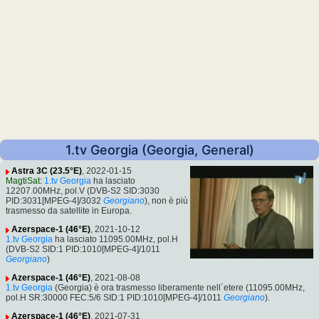
1.tv Georgia (Georgia, General)
Astra 3C (23.5°E)
, 2022-01-15
MagtiSat
:
1.tv Georgia
ha lasciato
12207.00MHz, pol.V (DVB-S2 SID:3030
PID:3031[MPEG-4]/3032
Georgiano
), non è più
trasmesso da satellite in Europa.
Azerspace-1 (46°E)
, 2021-10-12
1.tv Georgia
ha lasciato 11095.00MHz, pol.H
(DVB-S2 SID:1 PID:1010[MPEG-4]/1011
Georgiano
)
Azerspace-1 (46°E)
, 2021-08-08
1.tv Georgia
(Georgia) è ora trasmesso liberamente nell´etere (11095.00MHz,
pol.H SR:30000 FEC:5/6 SID:1 PID:1010[MPEG-4]/1011
Georgiano
).
Azerspace-1 (46°E)
, 2021-07-31