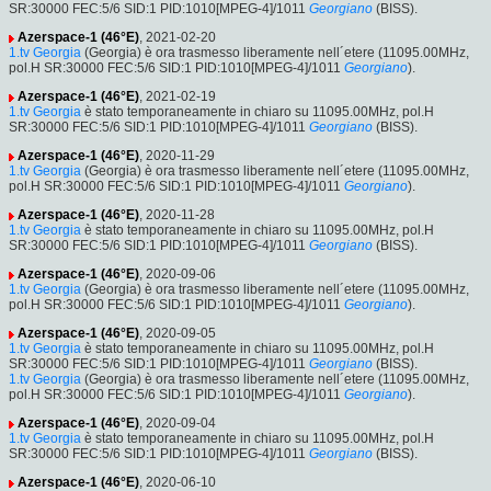
SR:30000 FEC:5/6 SID:1 PID:1010[MPEG-4]/1011
Georgiano
(BISS).
Azerspace-1 (46°E)
, 2021-02-20
1.tv Georgia
(Georgia) è ora trasmesso liberamente nell´etere (11095.00MHz,
pol.H SR:30000 FEC:5/6 SID:1 PID:1010[MPEG-4]/1011
Georgiano
).
Azerspace-1 (46°E)
, 2021-02-19
1.tv Georgia
è stato temporaneamente in chiaro su 11095.00MHz, pol.H
SR:30000 FEC:5/6 SID:1 PID:1010[MPEG-4]/1011
Georgiano
(BISS).
Azerspace-1 (46°E)
, 2020-11-29
1.tv Georgia
(Georgia) è ora trasmesso liberamente nell´etere (11095.00MHz,
pol.H SR:30000 FEC:5/6 SID:1 PID:1010[MPEG-4]/1011
Georgiano
).
Azerspace-1 (46°E)
, 2020-11-28
1.tv Georgia
è stato temporaneamente in chiaro su 11095.00MHz, pol.H
SR:30000 FEC:5/6 SID:1 PID:1010[MPEG-4]/1011
Georgiano
(BISS).
Azerspace-1 (46°E)
, 2020-09-06
1.tv Georgia
(Georgia) è ora trasmesso liberamente nell´etere (11095.00MHz,
pol.H SR:30000 FEC:5/6 SID:1 PID:1010[MPEG-4]/1011
Georgiano
).
Azerspace-1 (46°E)
, 2020-09-05
1.tv Georgia
è stato temporaneamente in chiaro su 11095.00MHz, pol.H
SR:30000 FEC:5/6 SID:1 PID:1010[MPEG-4]/1011
Georgiano
(BISS).
1.tv Georgia
(Georgia) è ora trasmesso liberamente nell´etere (11095.00MHz,
pol.H SR:30000 FEC:5/6 SID:1 PID:1010[MPEG-4]/1011
Georgiano
).
Azerspace-1 (46°E)
, 2020-09-04
1.tv Georgia
è stato temporaneamente in chiaro su 11095.00MHz, pol.H
SR:30000 FEC:5/6 SID:1 PID:1010[MPEG-4]/1011
Georgiano
(BISS).
Azerspace-1 (46°E)
, 2020-06-10