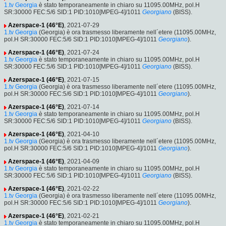
1.tv Georgia
è stato temporaneamente in chiaro su 11095.00MHz, pol.H
SR:30000 FEC:5/6 SID:1 PID:1010[MPEG-4]/1011
Georgiano
(BISS).
Azerspace-1 (46°E)
, 2021-07-29
1.tv Georgia
(Georgia) è ora trasmesso liberamente nell´etere (11095.00MHz,
pol.H SR:30000 FEC:5/6 SID:1 PID:1010[MPEG-4]/1011
Georgiano
).
Azerspace-1 (46°E)
, 2021-07-24
1.tv Georgia
è stato temporaneamente in chiaro su 11095.00MHz, pol.H
SR:30000 FEC:5/6 SID:1 PID:1010[MPEG-4]/1011
Georgiano
(BISS).
Azerspace-1 (46°E)
, 2021-07-15
1.tv Georgia
(Georgia) è ora trasmesso liberamente nell´etere (11095.00MHz,
pol.H SR:30000 FEC:5/6 SID:1 PID:1010[MPEG-4]/1011
Georgiano
).
Azerspace-1 (46°E)
, 2021-07-14
1.tv Georgia
è stato temporaneamente in chiaro su 11095.00MHz, pol.H
SR:30000 FEC:5/6 SID:1 PID:1010[MPEG-4]/1011
Georgiano
(BISS).
Azerspace-1 (46°E)
, 2021-04-10
1.tv Georgia
(Georgia) è ora trasmesso liberamente nell´etere (11095.00MHz,
pol.H SR:30000 FEC:5/6 SID:1 PID:1010[MPEG-4]/1011
Georgiano
).
Azerspace-1 (46°E)
, 2021-04-09
1.tv Georgia
è stato temporaneamente in chiaro su 11095.00MHz, pol.H
SR:30000 FEC:5/6 SID:1 PID:1010[MPEG-4]/1011
Georgiano
(BISS).
Azerspace-1 (46°E)
, 2021-02-22
1.tv Georgia
(Georgia) è ora trasmesso liberamente nell´etere (11095.00MHz,
pol.H SR:30000 FEC:5/6 SID:1 PID:1010[MPEG-4]/1011
Georgiano
).
Azerspace-1 (46°E)
, 2021-02-21
1.tv Georgia
è stato temporaneamente in chiaro su 11095.00MHz, pol.H