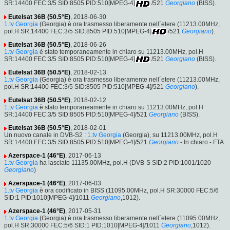
SR:14400 FEC:3/5 SID:8505 PID:510[MPEG-4]
/521
Georgiano
(BISS).
Eutelsat 36B (50.5°E)
, 2018-06-30
1.tv Georgia
(Georgia) è ora trasmesso liberamente nell´etere (11213.00MHz,
pol.H SR:14400 FEC:3/5 SID:8505 PID:510[MPEG-4]
/521
Georgiano
).
Eutelsat 36B (50.5°E)
, 2018-06-26
1.tv Georgia
è stato temporaneamente in chiaro su 11213.00MHz, pol.H
SR:14400 FEC:3/5 SID:8505 PID:510[MPEG-4]
/521
Georgiano
(BISS).
Eutelsat 36B (50.5°E)
, 2018-02-13
1.tv Georgia
(Georgia) è ora trasmesso liberamente nell´etere (11213.00MHz,
pol.H SR:14400 FEC:3/5 SID:8505 PID:510[MPEG-4]/521
Georgiano
).
Eutelsat 36B (50.5°E)
, 2018-02-12
1.tv Georgia
è stato temporaneamente in chiaro su 11213.00MHz, pol.H
SR:14400 FEC:3/5 SID:8505 PID:510[MPEG-4]/521
Georgiano
(BISS).
Eutelsat 36B (50.5°E)
, 2018-02-01
Un nuovo canale in DVB-S2 :
1.tv Georgia
(Georgia), su 11213.00MHz, pol.H
SR:14400 FEC:3/5 SID:8505 PID:510[MPEG-4]/521
Georgiano
- In chiaro - FTA.
Azerspace-1 (46°E)
, 2017-06-13
1.tv Georgia
ha lasciato 11135.00MHz, pol.H (DVB-S SID:2 PID:1001/1020
Georgiano
)
Azerspace-1 (46°E)
, 2017-06-03
1.tv Georgia
è ora codificato in BISS (11095.00MHz, pol.H SR:30000 FEC:5/6
SID:1 PID:1010[MPEG-4]/1011
Georgiano
,1012).
Azerspace-1 (46°E)
, 2017-05-31
1.tv Georgia
(Georgia) è ora trasmesso liberamente nell´etere (11095.00MHz,
pol.H SR:30000 FEC:5/6 SID:1 PID:1010[MPEG-4]/1011
Georgiano
,1012).