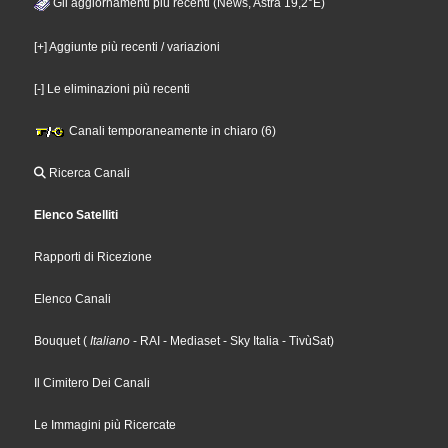
Gli aggiornamenti più recenti (News, Astra 19,2°E)
[+] Aggiunte più recenti / variazioni
[-] Le eliminazioni più recenti
Canali temporaneamente in chiaro (6)
Ricerca Canali
Elenco Satelliti
Rapporti di Ricezione
Elenco Canali
Bouquet
(
Italiano
- RAI
- Mediaset
- Sky Italia
- TivùSat
)
Il Cimitero Dei Canali
Le Immagini più Ricercate