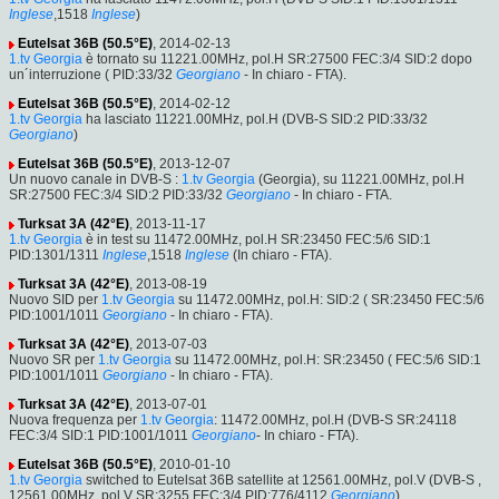
Inglese
,1518
Inglese
)
Eutelsat 36B (50.5°E)
, 2014-02-13
1.tv Georgia
è tornato su 11221.00MHz, pol.H SR:27500 FEC:3/4 SID:2 dopo
un´interruzione ( PID:33/32
Georgiano
- In chiaro - FTA).
Eutelsat 36B (50.5°E)
, 2014-02-12
1.tv Georgia
ha lasciato 11221.00MHz, pol.H (DVB-S SID:2 PID:33/32
Georgiano
)
Eutelsat 36B (50.5°E)
, 2013-12-07
Un nuovo canale in DVB-S :
1.tv Georgia
(Georgia), su 11221.00MHz, pol.H
SR:27500 FEC:3/4 SID:2 PID:33/32
Georgiano
- In chiaro - FTA.
Turksat 3A (42°E)
, 2013-11-17
1.tv Georgia
è in test su 11472.00MHz, pol.H SR:23450 FEC:5/6 SID:1
PID:1301/1311
Inglese
,1518
Inglese
(In chiaro - FTA).
Turksat 3A (42°E)
, 2013-08-19
Nuovo SID per
1.tv Georgia
su 11472.00MHz, pol.H: SID:2 ( SR:23450 FEC:5/6
PID:1001/1011
Georgiano
- In chiaro - FTA).
Turksat 3A (42°E)
, 2013-07-03
Nuovo SR per
1.tv Georgia
su 11472.00MHz, pol.H: SR:23450 ( FEC:5/6 SID:1
PID:1001/1011
Georgiano
- In chiaro - FTA).
Turksat 3A (42°E)
, 2013-07-01
Nuova frequenza per
1.tv Georgia
: 11472.00MHz, pol.H (DVB-S SR:24118
FEC:3/4 SID:1 PID:1001/1011
Georgiano
- In chiaro - FTA).
Eutelsat 36B (50.5°E)
, 2010-01-10
1.tv Georgia
switched to Eutelsat 36B satellite at 12561.00MHz, pol.V (DVB-S ,
12561.00MHz, pol.V SR:3255 FEC:3/4 PID:776/4112
Georgiano
).