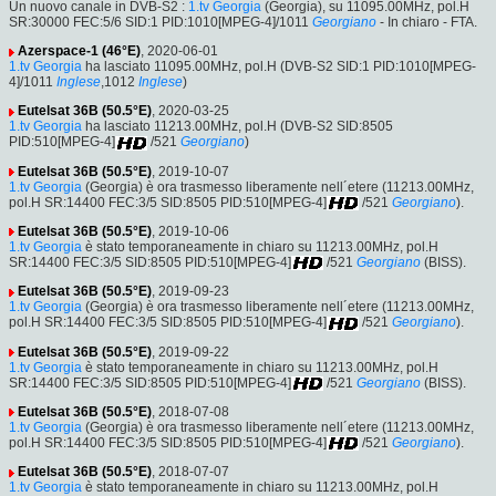
Un nuovo canale in DVB-S2 :
1.tv Georgia
(Georgia), su 11095.00MHz, pol.H
SR:30000 FEC:5/6 SID:1 PID:1010[MPEG-4]/1011
Georgiano
- In chiaro - FTA.
Azerspace-1 (46°E)
, 2020-06-01
1.tv Georgia
ha lasciato 11095.00MHz, pol.H (DVB-S2 SID:1 PID:1010[MPEG-
4]/1011
Inglese
,1012
Inglese
)
Eutelsat 36B (50.5°E)
, 2020-03-25
1.tv Georgia
ha lasciato 11213.00MHz, pol.H (DVB-S2 SID:8505
PID:510[MPEG-4]
/521
Georgiano
)
Eutelsat 36B (50.5°E)
, 2019-10-07
1.tv Georgia
(Georgia) è ora trasmesso liberamente nell´etere (11213.00MHz,
pol.H SR:14400 FEC:3/5 SID:8505 PID:510[MPEG-4]
/521
Georgiano
).
Eutelsat 36B (50.5°E)
, 2019-10-06
1.tv Georgia
è stato temporaneamente in chiaro su 11213.00MHz, pol.H
SR:14400 FEC:3/5 SID:8505 PID:510[MPEG-4]
/521
Georgiano
(BISS).
Eutelsat 36B (50.5°E)
, 2019-09-23
1.tv Georgia
(Georgia) è ora trasmesso liberamente nell´etere (11213.00MHz,
pol.H SR:14400 FEC:3/5 SID:8505 PID:510[MPEG-4]
/521
Georgiano
).
Eutelsat 36B (50.5°E)
, 2019-09-22
1.tv Georgia
è stato temporaneamente in chiaro su 11213.00MHz, pol.H
SR:14400 FEC:3/5 SID:8505 PID:510[MPEG-4]
/521
Georgiano
(BISS).
Eutelsat 36B (50.5°E)
, 2018-07-08
1.tv Georgia
(Georgia) è ora trasmesso liberamente nell´etere (11213.00MHz,
pol.H SR:14400 FEC:3/5 SID:8505 PID:510[MPEG-4]
/521
Georgiano
).
Eutelsat 36B (50.5°E)
, 2018-07-07
1.tv Georgia
è stato temporaneamente in chiaro su 11213.00MHz, pol.H