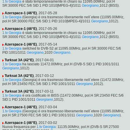
1.tv Georgia
è stato temporaneamente in chiaro su 11095.00MHz, pol.H
SR:30000 FEC:5/6 SID:1 PID:1010[MPEG-4]/1011
Georgiano
,1012 (BISS).
Azerspace-1 (46°E)
, 2017-05-28
1.tv Georgia
(Georgia) è ora trasmesso liberamente nell´etere (11095.00MHz,
pol.H SR:30000 FEC:5/6 SID:1 PID:1010[MPEG-4]/1011
Georgiano
,1012).
Azerspace-1 (46°E)
, 2017-05-26
1.tv Georgia
è stato temporaneamente in chiaro su 11095.00MHz, pol.H
SR:30000 FEC:5/6 SID:1 PID:1010[MPEG-4]/1011
Georgiano
,1012 (BISS).
Azerspace-1 (46°E)
, 2017-05-14
1.tv Georgia
switched to DVB-S2 at 11095.00MHz, pol.H SR:30000 FEC:5/6
PID:1001/1011
Georgiano
,1020
Georgiano
.
Turksat 3A (42°E)
, 2017-04-01
1.tv Georgia
ha lasciato 11472.00MHz, pol.H (DVB-S SID:1 PID:1001/1011
Georgiano
,1012)
Turksat 3A (42°E)
, 2017-03-12
1.tv Georgia
(Georgia) è ora trasmesso liberamente nell´etere (11472.00MHz,
pol.H SR:23450 FEC:5/6 SID:1 PID:1001/1011
Georgiano
,1012).
Turksat 3A (42°E)
, 2017-03-11
1.tv Georgia
è ora codificato in BISS (11472.00MHz, pol.H SR:23450 FEC:5/6
SID:1 PID:1001/1011
Georgiano
,1012).
Azerspace-1 (46°E)
, 2017-03-04
1.tv Georgia
(Georgia) è ora trasmesso liberamente nell´etere (11095.00MHz,
pol.H SR:27500 FEC:5/6 SID:1 PID:1001/1011
Georgiano
,1020
Georgiano
).
Azerspace-1 (46°E)
, 2017-03-02
Nuova frequenza per
1.tv Georgia
: 11135.00MHz, pol.H (DVB-S SR:27500