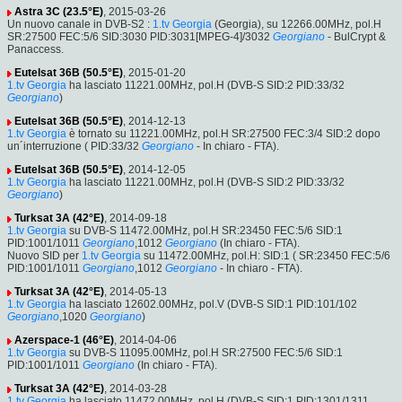
Astra 3C (23.5°E)
, 2015-03-26
Un nuovo canale in DVB-S2 :
1.tv Georgia
(Georgia), su 12266.00MHz, pol.H
SR:27500 FEC:5/6 SID:3030 PID:3031[MPEG-4]/3032
Georgiano
- BulCrypt &
Panaccess.
Eutelsat 36B (50.5°E)
, 2015-01-20
1.tv Georgia
ha lasciato 11221.00MHz, pol.H (DVB-S SID:2 PID:33/32
Georgiano
)
Eutelsat 36B (50.5°E)
, 2014-12-13
1.tv Georgia
è tornato su 11221.00MHz, pol.H SR:27500 FEC:3/4 SID:2 dopo
un´interruzione ( PID:33/32
Georgiano
- In chiaro - FTA).
Eutelsat 36B (50.5°E)
, 2014-12-05
1.tv Georgia
ha lasciato 11221.00MHz, pol.H (DVB-S SID:2 PID:33/32
Georgiano
)
Turksat 3A (42°E)
, 2014-09-18
1.tv Georgia
su DVB-S 11472.00MHz, pol.H SR:23450 FEC:5/6 SID:1
PID:1001/1011
Georgiano
,1012
Georgiano
(In chiaro - FTA).
Nuovo SID per
1.tv Georgia
su 11472.00MHz, pol.H: SID:1 ( SR:23450 FEC:5/6
PID:1001/1011
Georgiano
,1012
Georgiano
- In chiaro - FTA).
Turksat 3A (42°E)
, 2014-05-13
1.tv Georgia
ha lasciato 12602.00MHz, pol.V (DVB-S SID:1 PID:101/102
Georgiano
,1020
Georgiano
)
Azerspace-1 (46°E)
, 2014-04-06
1.tv Georgia
su DVB-S 11095.00MHz, pol.H SR:27500 FEC:5/6 SID:1
PID:1001/1011
Georgiano
(In chiaro - FTA).
Turksat 3A (42°E)
, 2014-03-28
1.tv Georgia
ha lasciato 11472.00MHz, pol.H (DVB-S SID:1 PID:1301/1311