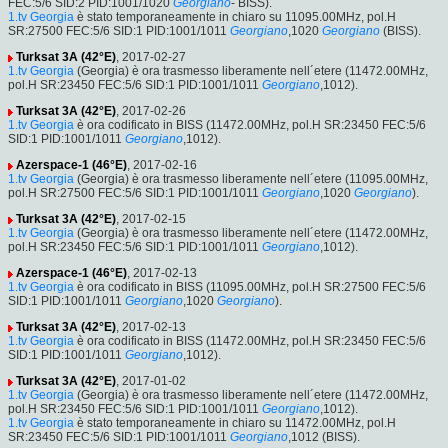
FEC:5/6 SID:2 PID:1001/1020
Georgiano
- BISS).
1.tv Georgia
è stato temporaneamente in chiaro su 11095.00MHz, pol.H
SR:27500 FEC:5/6 SID:1 PID:1001/1011
Georgiano
,1020
Georgiano
(BISS).
Turksat 3A (42°E)
, 2017-02-27
1.tv Georgia
(Georgia) è ora trasmesso liberamente nell´etere (11472.00MHz,
pol.H SR:23450 FEC:5/6 SID:1 PID:1001/1011
Georgiano
,1012).
Turksat 3A (42°E)
, 2017-02-26
1.tv Georgia
è ora codificato in BISS (11472.00MHz, pol.H SR:23450 FEC:5/6
SID:1 PID:1001/1011
Georgiano
,1012).
Azerspace-1 (46°E)
, 2017-02-16
1.tv Georgia
(Georgia) è ora trasmesso liberamente nell´etere (11095.00MHz,
pol.H SR:27500 FEC:5/6 SID:1 PID:1001/1011
Georgiano
,1020
Georgiano
).
Turksat 3A (42°E)
, 2017-02-15
1.tv Georgia
(Georgia) è ora trasmesso liberamente nell´etere (11472.00MHz,
pol.H SR:23450 FEC:5/6 SID:1 PID:1001/1011
Georgiano
,1012).
Azerspace-1 (46°E)
, 2017-02-13
1.tv Georgia
è ora codificato in BISS (11095.00MHz, pol.H SR:27500 FEC:5/6
SID:1 PID:1001/1011
Georgiano
,1020
Georgiano
).
Turksat 3A (42°E)
, 2017-02-13
1.tv Georgia
è ora codificato in BISS (11472.00MHz, pol.H SR:23450 FEC:5/6
SID:1 PID:1001/1011
Georgiano
,1012).
Turksat 3A (42°E)
, 2017-01-02
1.tv Georgia
(Georgia) è ora trasmesso liberamente nell´etere (11472.00MHz,
pol.H SR:23450 FEC:5/6 SID:1 PID:1001/1011
Georgiano
,1012).
1.tv Georgia
è stato temporaneamente in chiaro su 11472.00MHz, pol.H
SR:23450 FEC:5/6 SID:1 PID:1001/1011
Georgiano
,1012 (BISS).