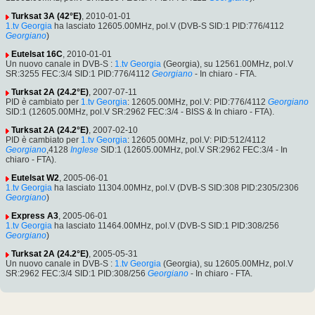
Turksat 3A (42°E)
, 2010-01-01
1.tv Georgia
ha lasciato 12605.00MHz, pol.V (DVB-S SID:1 PID:776/4112
Georgiano
)
Eutelsat 16C
, 2010-01-01
Un nuovo canale in DVB-S :
1.tv Georgia
(Georgia), su 12561.00MHz, pol.V
SR:3255 FEC:3/4 SID:1 PID:776/4112
Georgiano
- In chiaro - FTA.
Turksat 2A (24.2°E)
, 2007-07-11
PID è cambiato per
1.tv Georgia
: 12605.00MHz, pol.V: PID:776/4112
Georgiano
SID:1 (12605.00MHz, pol.V SR:2962 FEC:3/4 - BISS & In chiaro - FTA).
Turksat 2A (24.2°E)
, 2007-02-10
PID è cambiato per
1.tv Georgia
: 12605.00MHz, pol.V: PID:512/4112
Georgiano
,4128
Inglese
SID:1 (12605.00MHz, pol.V SR:2962 FEC:3/4 - In
chiaro - FTA).
Eutelsat W2
, 2005-06-01
1.tv Georgia
ha lasciato 11304.00MHz, pol.V (DVB-S SID:308 PID:2305/2306
Georgiano
)
Express A3
, 2005-06-01
1.tv Georgia
ha lasciato 11464.00MHz, pol.V (DVB-S SID:1 PID:308/256
Georgiano
)
Turksat 2A (24.2°E)
, 2005-05-31
Un nuovo canale in DVB-S :
1.tv Georgia
(Georgia), su 12605.00MHz, pol.V
SR:2962 FEC:3/4 SID:1 PID:308/256
Georgiano
- In chiaro - FTA.