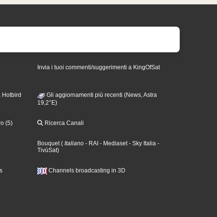
Invia i tuoi commenti/suggerimenti a KingOfSat
 Hotbird
Gli aggiornamenti più recenti (News, Astra
19,2°E)
o (5)
Ricerca Canali
Bouquet
(
Italiano
- RAI
- Mediaset
- Sky Italia
-
TivùSat
)
s
Channels broadcasting in 3D