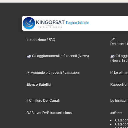
Pagina iniziale
Introduzione / FAQ
Definisci il 
Gli aggiornamenti più recenti (News)
Gli aggi
(News, In c
[+] Aggiunte più recenti / variazioni
[-] Le elimi
Elenco Satelliti
Rapporti d
Il Cimitero Dei Canali
Le Immagin
DAB over DVB transmissions
Italiano
Categori
Categori