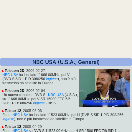
NBC USA (U.S.A., General)
Telecom 2D
, 2006-02-27
NBC USA
ha lasciato 11668.00MHz, pol.V
(DVB-S SID:1 PID:308/256
Inglese
), non è più
trasmesso da satellite in Europa.
Telecom 2D
, 2006-02-04
Un nuovo canale in DVB-S :
NBC USA
(U.S.A.),
su 11668.00MHz, pol.V SR:16000 FEC:5/6
SID:1 PID:308/256
Inglese
- BISS.
Telstar 12
, 2005-08-06
Feed
:
NBC USA
ha lasciato 11523.00MHz, pol.H (DVB-S SID:1 PID:308/256
Inglese
), non è più trasmesso da satellite in Europa.
Telstar 12
, 2005-04-29
Feed
:
NBC USA
su DVB-S 11523.00MHz, pol.H SR:1500 FEC:7/8 SID:1