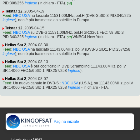
PID:308/256
Inglese
(In chiaro - FTA).
Telstar 12
, 2005-04-19
Feed
:
NBC USA
ha lasciato 11531.00MHz, pol.H (DVB-S SID:3 PID:340/225
Inglese
), non è più trasmesso da satellite in Europa.
Telstar 12
, 2005-04-15
Feed
:
NBC USA
su DVB-S 11531.00MHz, pol.H SR:3261 FEC:7/8 SID:3
PID:340/225
Inglese
(In chiaro - FTA).
WNBC4 New York
Hellas Sat 2
, 2004-08-30
Feed
:
NBC USA
ha lasciato 11143.00MHz, pol.V (DVB-S SID:1 PID:257/258
Inglese
), non è più trasmesso da satellite in Europa.
Hellas Sat 2
, 2004-08-13
Feed
:
NBC USA
è ora codificato in DVB Scrambling (11143.00MHz, pol.V
SR:14060 FEC:5/6 SID:1 PID:257/258
Inglese
).
Hellas Sat 2
, 2004-08-07
Feed
: Un nuovo canale in DVB-S :
NBC USA
(U.S.A.), su 11143.00MHz, pol.V
SR:14060 FEC:5/6 SID:1 PID:257/258
Inglese
- In chiaro - FTA.
Pagina iniziale
Introduzione / FAQ