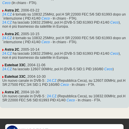
Ceco
(In chiaro - FTA).
Astra 2C
, 2006-03-22
24.CZ
è tornato su 10832.25MHz, pol.H SR:22000 FEC:5/6 SID:61993 dopo un
´interruzione ( PID:41/40
Ceco
- In chiaro - FTA).
24.CZ
ha lasciato 10832.25MHz, pol.H (DVB-S SID:61993 PID:41/40
Ceco
),
non è più trasmesso da satellite in Europa.
Astra 2C
, 2005-10-15
24.CZ
è tornato su 10832.25MHz, pol.H SR:22000 FEC:5/6 SID:61993 dopo un
´interruzione ( PID:41/40
Ceco
- In chiaro - FTA).
Astra 2C
, 2005-10-14
24.CZ
ha lasciato 10832.25MHz, pol.H (DVB-S SID:61993 PID:41/40
Ceco
),
non è più trasmesso da satellite in Europa.
Eutelsat 33C
, 2004-11-06
24.CZ
ha lasciato 12607.00MHz, pol.H (DVB-S SID:1 PID:160/80
Ceco
)
Eutelsat 33C
, 2004-10-30
Un nuovo canale in DVB-S :
24.CZ
(Repubblica Ceca), su 12607.00MHz, pol.H
SR:27500 FEC:3/4 SID:1 PID:160/80
Ceco
- In chiaro - FTA.
Astra 2C
, 2004-10-30
Un nuovo canale in DVB-S :
24.CZ
(Repubblica Ceca), su 10832.00MHz, pol.H
SR:22000 FEC:5/6 SID:61993 PID:41/40
Ceco
- In chiaro - FTA.