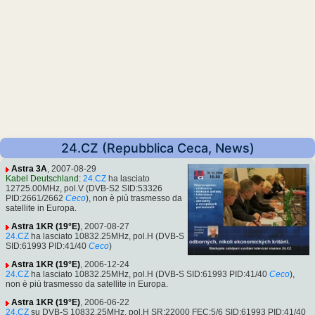
24.CZ (Repubblica Ceca, News)
Astra 3A
, 2007-08-29
Kabel Deutschland
:
24.CZ
ha lasciato
12725.00MHz, pol.V (DVB-S2 SID:53326
PID:2661/2662
Ceco
), non è più trasmesso da
satellite in Europa.
Astra 1KR (19°E)
, 2007-08-27
24.CZ
ha lasciato 10832.25MHz, pol.H (DVB-S
SID:61993 PID:41/40
Ceco
)
Astra 1KR (19°E)
, 2006-12-24
24.CZ
ha lasciato 10832.25MHz, pol.H (DVB-S SID:61993 PID:41/40
Ceco
),
non è più trasmesso da satellite in Europa.
Astra 1KR (19°E)
, 2006-06-22
24.CZ
su DVB-S 10832.25MHz, pol.H SR:22000 FEC:5/6 SID:61993 PID:41/40