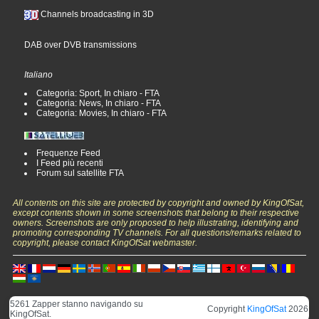
Channels broadcasting in 3D
DAB over DVB transmissions
Italiano
Categoria: Sport, In chiaro - FTA
Categoria: News, In chiaro - FTA
Categoria: Movies, In chiaro - FTA
Frequenze Feed
I Feed più recenti
Forum sul satellite FTA
All contents on this site are protected by copyright and owned by KingOfSat,
except contents shown in some screenshots that belong to their respective
owners. Screenshots are only proposed to help illustrating, identifying and
promoting corresponding TV channels. For all questions/remarks related to
copyright, please contact KingOfSat webmaster.
5261 Zapper stanno navigando su
Copyright
KingOfSat
2026
KingOfSat.