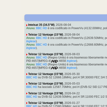
Intelsat 35 (34.5°W)
, 2026-08-04
Anuvu
:
BBC HD
è ora codificato in PowerVu (4132.00MHz, p
Telstar 12 Vantage (15°W)
, 2026-08-04
Anuvu
:
BBC HD
è ora codificato in PowerVu (12639.50MHz, 
Inglese
).
Anuvu
:
BBC HD
è ora codificato in PowerVu (12666.60MHz, 
Inglese
).
Telstar 12 Vantage (15°W)
, 2026-08-03
Anuvu
:
BBC HD
(Regno Unito) è ora trasmesso liberamente n
PID:4657[MPEG-4]
/4658
Inglese
).
Anuvu
:
BBC HD
(Regno Unito) è ora trasmesso liberamente n
PID:4657[MPEG-4]
/4658
Inglese
).
Telstar 12 Vantage (15°W)
, 2026-05-30
BBC HD
su DVB-S2 12666.18MHz, pol.H SR:30000 FEC:3/4 
Telstar 12 Vantage (15°W)
, 2026-05-03
BBC HD
ha lasciato 12587.70MHz, pol.H (DVB-S2 SID:117 P
Telstar 12 Vantage (15°W)
, 2026-04-22
BBC HD
su DVB-S2 12639.50MHz, pol.H SR:11000 FEC:1/2 S
Telstar 12 Vantage (15°W)
, 2026-01-27
BBC HD
su DVB-S2 12580.00MHz, pol.H SR:11000 FEC:1/2 S