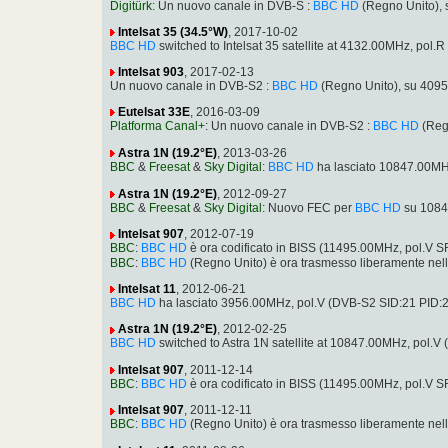
Digitürk
: Un nuovo canale in DVB-S :
BBC HD
(Regno Unito),
Intelsat 35 (34.5°W)
, 2017-10-02
BBC HD
switched to Intelsat 35 satellite at 4132.00MHz, po
Intelsat 903
, 2017-02-13
Un nuovo canale in DVB-S2 :
BBC HD
(Regno Unito), su 409
Eutelsat 33E
, 2016-03-09
Platforma Canal+
: Un nuovo canale in DVB-S2 :
BBC HD
(Reg
Astra 1N (19.2°E)
, 2013-03-26
BBC
&
Freesat
&
Sky Digital
:
BBC HD
ha lasciato 10847.00MH
Astra 1N (19.2°E)
, 2012-09-27
BBC
&
Freesat
&
Sky Digital
: Nuovo FEC per
BBC HD
su 1084
Intelsat 907
, 2012-07-19
BBC
:
BBC HD
è ora codificato in BISS (11495.00MHz, pol.V
BBC
:
BBC HD
(Regno Unito) è ora trasmesso liberamente ne
Intelsat 11
, 2012-06-21
BBC HD
ha lasciato 3956.00MHz, pol.V (DVB-S2 SID:21 PID
Astra 1N (19.2°E)
, 2012-02-25
BBC HD
switched to Astra 1N satellite at 10847.00MHz, pol
Intelsat 907
, 2011-12-14
BBC
:
BBC HD
è ora codificato in BISS (11495.00MHz, pol.V
Intelsat 907
, 2011-12-11
BBC
:
BBC HD
(Regno Unito) è ora trasmesso liberamente ne