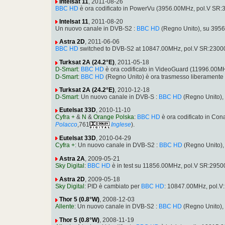
Intelsat 11
, 2011-08-26
BBC HD
è ora codificato in PowerVu (3956.00MHz, pol.V SR
Intelsat 11
, 2011-08-20
Un nuovo canale in DVB-S2 :
BBC HD
(Regno Unito), su 395
Astra 2D
, 2011-06-06
BBC HD
switched to DVB-S2 at 10847.00MHz, pol.V SR:2300
Turksat 2A (24.2°E)
, 2011-05-18
D-Smart
:
BBC HD
è ora codificato in VideoGuard (11996.00
D-Smart
:
BBC HD
(Regno Unito) è ora trasmesso liberamente
Turksat 2A (24.2°E)
, 2010-12-18
D-Smart
: Un nuovo canale in DVB-S :
BBC HD
(Regno Unito),
Eutelsat 33D
, 2010-11-10
Cyfra +
&
N
&
Orange Polska
:
BBC HD
è ora codificato in Co
Polacco
,761
Inglese
).
Eutelsat 33D
, 2010-04-29
Cyfra +
: Un nuovo canale in DVB-S2 :
BBC HD
(Regno Unito),
Astra 2A
, 2009-05-21
Sky Digital
:
BBC HD
è in test su 11856.00MHz, pol.V SR:295
Astra 2D
, 2009-05-18
Sky Digital
: PID è cambiato per
BBC HD
: 10847.00MHz, pol.V
Thor 5 (0.8°W)
, 2008-12-03
Allente
: Un nuovo canale in DVB-S2 :
BBC HD
(Regno Unito),
Thor 5 (0.8°W)
, 2008-11-19