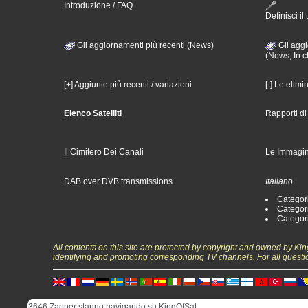
Introduzione / FAQ
Definisci il 
Gli aggiornamenti più recenti (News)
Gli aggi
(News, In c
[+] Aggiunte più recenti / variazioni
[-] Le elimi
Elenco Satelliti
Rapporti d
Il Cimitero Dei Canali
Le Immagin
DAB over DVB transmissions
Italiano
Categori
Categori
Categori
All contents on this site are protected by copyright and owned by Ki
identifying and promoting corresponding TV channels. For all questi
3646 Zapper stanno navigando su KingOfSat.