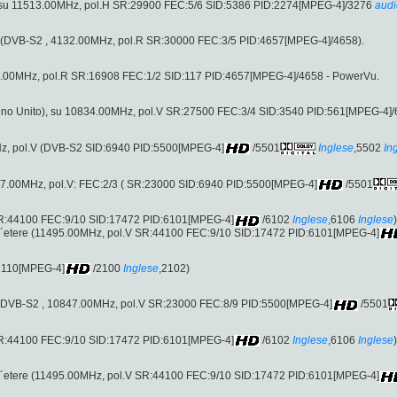
 su 11513.00MHz, pol.H SR:29900 FEC:5/6 SID:5386 PID:2274[MPEG-4]/3276
audi
l.R (DVB-S2 , 4132.00MHz, pol.R SR:30000 FEC:3/5 PID:4657[MPEG-4]/4658).
5.00MHz, pol.R SR:16908 FEC:1/2 SID:117 PID:4657[MPEG-4]/4658 - PowerVu.
no Unito), su 10834.00MHz, pol.V SR:27500 FEC:3/4 SID:3540 PID:561[MPEG-4]/
z, pol.V (DVB-S2 SID:6940 PID:5500[MPEG-4]
/5501
Inglese
,5502
In
7.00MHz, pol.V: FEC:2/3 ( SR:23000 SID:6940 PID:5500[MPEG-4]
/5501
 SR:44100 FEC:9/10 SID:17472 PID:6101[MPEG-4]
/6102
Inglese
,6106
Inglese
)
ll´etere (11495.00MHz, pol.V SR:44100 FEC:9/10 SID:17472 PID:6101[MPEG-4]
:2110[MPEG-4]
/2100
Inglese
,2102)
.V (DVB-S2 , 10847.00MHz, pol.V SR:23000 FEC:8/9 PID:5500[MPEG-4]
/5501
 SR:44100 FEC:9/10 SID:17472 PID:6101[MPEG-4]
/6102
Inglese
,6106
Inglese
)
ll´etere (11495.00MHz, pol.V SR:44100 FEC:9/10 SID:17472 PID:6101[MPEG-4]