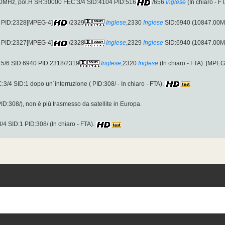
.00MHz, pol.H SR:30000 FEC:3/4 SID:4104 PID:516
/656
Inglese
(In chiaro - F
: PID:2328[MPEG-4]
/2329
Inglese
,2330
Inglese
SID:6940 (10847.00MHz
: PID:2327[MPEG-4]
/2328
Inglese
,2329
Inglese
SID:6940 (10847.00MHz
:5/6 SID:6940 PID:2318/2319
Inglese
,2320
Inglese
(In chiaro - FTA). [MPEG
/4 SID:1 dopo un´interruzione ( PID:308/ - In chiaro - FTA).
:308/), non è più trasmesso da satellite in Europa.
SID:1 PID:308/ (In chiaro - FTA).