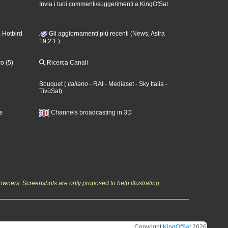
Invia i tuoi commenti/suggerimenti a KingOfSat
 Hotbird
Gli aggiornamenti più recenti (News, Astra
19,2°E)
o (5)
Ricerca Canali
Bouquet
(
Italiano
- RAI
- Mediaset
- Sky Italia
-
TivùSat
)
s
Channels broadcasting in 3D
owners. Screenshots are only proposed to help illustrating,
Copyright
KingOfSat
2026