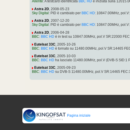
Allente
: A testcard identificata
BBC HD
è iniziata sulla 12015
Astra 2D
, 2008-05-23
Sky Digital
: PID è cambiato per
BBC HD
: 10847.00MHz, pol.V
Astra 2D
, 2007-12-20
Sky Digital
: PID è cambiato per
BBC HD
: 10847.00MHz, pol.V
Astra 2D
, 2006-04-28
BBC
:
BBC HD
è in test su 10847.00MHz, pol.V SR:22000 FEC
Eutelsat 33C
, 2005-10-26
BBC
:
BBC HD
è tornato su 11480.00MHz, pol.V SR:14465 FEC:3
Eutelsat 33C
, 2005-10-03
BBC
:
BBC HD
ha lasciato 11480.00MHz, pol.V (DVB-S SID:1 PID
Eutelsat 33C
, 2005-09-23
BBC
:
BBC HD
su DVB-S 11480.00MHz, pol.V SR:14465 FEC:3/4 
Pagina iniziale