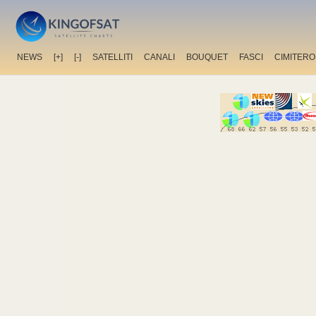
NEWS
[+]
[-]
SATELLITI
CANALI
BOUQUET
FASCI
CIMITERO