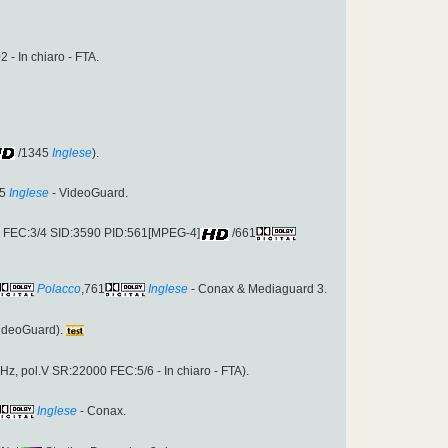
2 - In chiaro - FTA.
/1345
Inglese
).
5
Inglese
- VideoGuard.
00 FEC:3/4 SID:3590 PID:561[MPEG-4]
/661
Polacco
,761
Inglese
- Conax & Mediaguard 3.
ideoGuard).
, pol.V SR:22000 FEC:5/6 - In chiaro - FTA).
Inglese
- Conax.