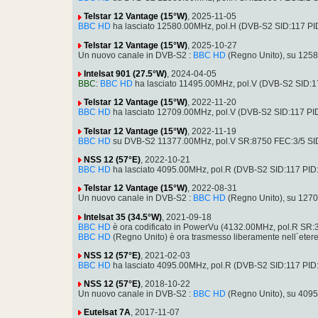
Telstar 12 Vantage (15°W)
, 2025-11-05
BBC HD
ha lasciato 12580.00MHz, pol.H (DVB-S2 SID:117 P
Telstar 12 Vantage (15°W)
, 2025-10-27
Un nuovo canale in DVB-S2 :
BBC HD
(Regno Unito), su 125
Intelsat 901 (27.5°W)
, 2024-04-05
BBC
:
BBC HD
ha lasciato 11495.00MHz, pol.V (DVB-S2 SID:
Telstar 12 Vantage (15°W)
, 2022-11-20
BBC HD
ha lasciato 12709.00MHz, pol.V (DVB-S2 SID:117 P
Telstar 12 Vantage (15°W)
, 2022-11-19
BBC HD
su DVB-S2 11377.00MHz, pol.V SR:8750 FEC:3/5 SI
NSS 12 (57°E)
, 2022-10-21
BBC HD
ha lasciato 4095.00MHz, pol.R (DVB-S2 SID:117 PI
Telstar 12 Vantage (15°W)
, 2022-08-31
Un nuovo canale in DVB-S2 :
BBC HD
(Regno Unito), su 127
Intelsat 35 (34.5°W)
, 2021-09-18
BBC HD
è ora codificato in PowerVu (4132.00MHz, pol.R SR
BBC HD
(Regno Unito) è ora trasmesso liberamente nell´ete
NSS 12 (57°E)
, 2021-02-03
BBC HD
ha lasciato 4095.00MHz, pol.R (DVB-S2 SID:117 PI
NSS 12 (57°E)
, 2018-10-22
Un nuovo canale in DVB-S2 :
BBC HD
(Regno Unito), su 409
Eutelsat 7A
, 2017-11-07