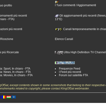
I Tuoi commenti / Aggiornamenti
tuo profilo
ornamenti più recenti
Gli aggiornamenti più recenti (News,
hiaro - FTA)
13°E)
nazioni più recenti
Canali temporaneamente in chiar
i Ricezione
Elenco Canali
i più Ricercate
Ultra High Definition TV Channel
a: Sport, In chiaro - FTA
Frequenze Feed
a: News, In chiaro - FTA
I Feed più recenti
a: Movies, In chiaro - FTA
Forum sul satellite FTA
ngOfSat, except contents shown in some screenshots that belong to their respective 
ons/remarks related to copyright, please contact KingOfSat webmaster.