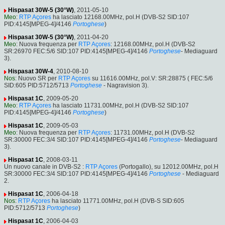
Hispasat 30W-5 (30°W)
, 2011-05-10
Meo
:
RTP Açores
ha lasciato 12168.00MHz, pol.H (DVB-S2 SID:107
PID:4145[MPEG-4]/4146
Portoghese
)
Hispasat 30W-5 (30°W)
, 2011-04-20
Meo
: Nuova frequenza per
RTP Açores
: 12168.00MHz, pol.H (DVB-S2
SR:26970 FEC:5/6 SID:107 PID:4145[MPEG-4]/4146
Portoghese
- Mediaguard
3).
Hispasat 30W-4
, 2010-08-10
Nos
: Nuovo SR per
RTP Açores
su 11616.00MHz, pol.V: SR:28875 ( FEC:5/6
SID:605 PID:5712/5713
Portoghese
- Nagravision 3).
Hispasat 1C
, 2009-05-20
Meo
:
RTP Açores
ha lasciato 11731.00MHz, pol.H (DVB-S2 SID:107
PID:4145[MPEG-4]/4146
Portoghese
)
Hispasat 1C
, 2009-05-03
Meo
: Nuova frequenza per
RTP Açores
: 11731.00MHz, pol.H (DVB-S2
SR:30000 FEC:3/4 SID:107 PID:4145[MPEG-4]/4146
Portoghese
- Mediaguard
3).
Hispasat 1C
, 2008-03-11
Un nuovo canale in DVB-S2 :
RTP Açores
(Portogallo), su 12012.00MHz, pol.H
SR:30000 FEC:3/4 SID:107 PID:4145[MPEG-4]/4146
Portoghese
- Mediaguard
2.
Hispasat 1C
, 2006-04-18
Nos
:
RTP Açores
ha lasciato 11771.00MHz, pol.H (DVB-S SID:605
PID:5712/5713
Portoghese
)
Hispasat 1C
, 2006-04-03