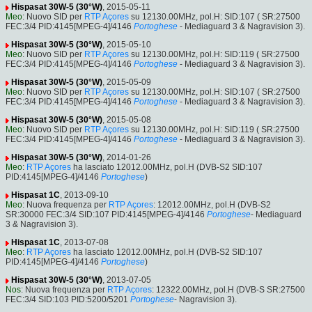
Hispasat 30W-5 (30°W)
, 2015-05-11
Meo
: Nuovo SID per
RTP Açores
su 12130.00MHz, pol.H: SID:107 ( SR:27500
FEC:3/4 PID:4145[MPEG-4]/4146
Portoghese
- Mediaguard 3 & Nagravision 3).
Hispasat 30W-5 (30°W)
, 2015-05-10
Meo
: Nuovo SID per
RTP Açores
su 12130.00MHz, pol.H: SID:119 ( SR:27500
FEC:3/4 PID:4145[MPEG-4]/4146
Portoghese
- Mediaguard 3 & Nagravision 3).
Hispasat 30W-5 (30°W)
, 2015-05-09
Meo
: Nuovo SID per
RTP Açores
su 12130.00MHz, pol.H: SID:107 ( SR:27500
FEC:3/4 PID:4145[MPEG-4]/4146
Portoghese
- Mediaguard 3 & Nagravision 3).
Hispasat 30W-5 (30°W)
, 2015-05-08
Meo
: Nuovo SID per
RTP Açores
su 12130.00MHz, pol.H: SID:119 ( SR:27500
FEC:3/4 PID:4145[MPEG-4]/4146
Portoghese
- Mediaguard 3 & Nagravision 3).
Hispasat 30W-5 (30°W)
, 2014-01-26
Meo
:
RTP Açores
ha lasciato 12012.00MHz, pol.H (DVB-S2 SID:107
PID:4145[MPEG-4]/4146
Portoghese
)
Hispasat 1C
, 2013-09-10
Meo
: Nuova frequenza per
RTP Açores
: 12012.00MHz, pol.H (DVB-S2
SR:30000 FEC:3/4 SID:107 PID:4145[MPEG-4]/4146
Portoghese
- Mediaguard
3 & Nagravision 3).
Hispasat 1C
, 2013-07-08
Meo
:
RTP Açores
ha lasciato 12012.00MHz, pol.H (DVB-S2 SID:107
PID:4145[MPEG-4]/4146
Portoghese
)
Hispasat 30W-5 (30°W)
, 2013-07-05
Nos
: Nuova frequenza per
RTP Açores
: 12322.00MHz, pol.H (DVB-S SR:27500
FEC:3/4 SID:103 PID:5200/5201
Portoghese
- Nagravision 3).