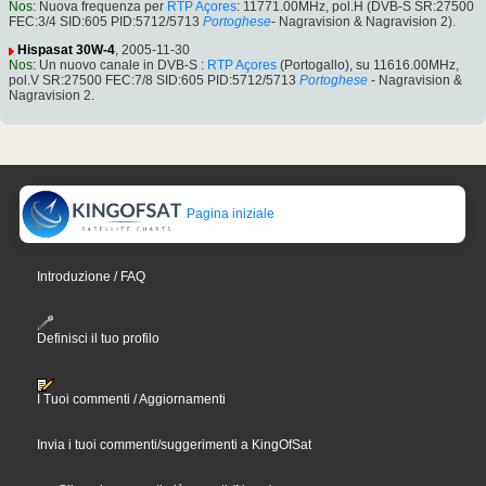
Nos
: Nuova frequenza per
RTP Açores
: 11771.00MHz, pol.H (DVB-S SR:27500
FEC:3/4 SID:605 PID:5712/5713
Portoghese
- Nagravision & Nagravision 2).
Hispasat 30W-4
, 2005-11-30
Nos
: Un nuovo canale in DVB-S :
RTP Açores
(Portogallo), su 11616.00MHz,
pol.V SR:27500 FEC:7/8 SID:605 PID:5712/5713
Portoghese
- Nagravision &
Nagravision 2.
Pagina iniziale
Introduzione / FAQ
Definisci il tuo profilo
I Tuoi commenti / Aggiornamenti
Invia i tuoi commenti/suggerimenti a KingOfSat