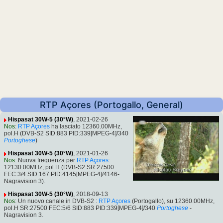
RTP Açores (Portogallo, General)
Hispasat 30W-5 (30°W)
, 2021-02-26
Nos
:
RTP Açores
ha lasciato 12360.00MHz,
pol.H (DVB-S2 SID:883 PID:339[MPEG-4]/340
Portoghese
)
Hispasat 30W-5 (30°W)
, 2021-01-26
Nos
: Nuova frequenza per
RTP Açores
:
12130.00MHz, pol.H (DVB-S2 SR:27500
FEC:3/4 SID:167 PID:4145[MPEG-4]/4146-
Nagravision 3).
Hispasat 30W-5 (30°W)
, 2018-09-13
Nos
: Un nuovo canale in DVB-S2 :
RTP Açores
(Portogallo), su 12360.00MHz,
pol.H SR:27500 FEC:5/6 SID:883 PID:339[MPEG-4]/340
Portoghese
-
Nagravision 3.