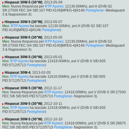
Hispasat 30W-5 (30°W)
, 2013-05-09
Meo
: Nuova frequenza per
RTP Açores
: 12130.00MHz, pol.H (DVB-S2
SR:27500 FEC:3/4 SID:107 PID:4145[MPEG-4]/4146
Portoghese
- Mediaguard
3 & Nagravision 3).
Hispasat 30W-5 (30°W)
, 2013-05-07
Meo
:
RTP Açores
ha lasciato 12130.00MHz, pol.H (DVB-S2 SID:107
PID:4145[MPEG-4]/4146
Portoghese
)
Hispasat 30W-5 (30°W)
, 2013-05-05
Meo
: Nuova frequenza per
RTP Açores
: 12130.00MHz, pol.H (DVB-S2
SR:27500 FEC:3/4 SID:107 PID:4145[MPEG-4]/4146
Portoghese
- Mediaguard
3 & Nagravision 3).
Hispasat 30W-5 (30°W)
, 2013-05-01
Nos
:
RTP Açores
ha lasciato 12418.00MHz, pol.V (DVB-S SID:605
PID:5712/5713
Portoghese
)
Hispasat 30W-4
, 2013-02-05
Nos
:
RTP Açores
ha lasciato 11616.00MHz, pol.V (DVB-S SID:605
PID:5712/5713
Portoghese
)
Hispasat 30W-5 (30°W)
, 2012-11-17
Nos
: Nuova frequenza per
RTP Açores
: 12418.00MHz, pol.V (DVB-S SR:27500
FEC:5/6 SID:605 PID:5712/5713
Portoghese
- Nagravision 3).
Hispasat 30W-5 (30°W)
, 2012-10-11
Nos
:
RTP Açores
ha lasciato 12418.00MHz, pol.V (DVB-S SID:605
PID:5712/5713
Portoghese
)
Hispasat 30W-5 (30°W)
, 2012-10-10
Nos
: Nuova frequenza per
RTP Açores
: 12418.00MHz, pol.V (DVB-S SR:28875
FEC:5/6 SID:605 PID:5712/5713
Portoghese
- Nagravision 3).