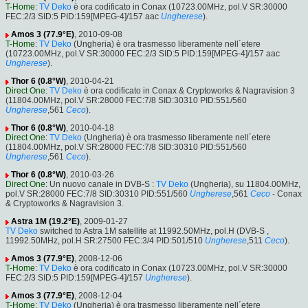
T-Home
:
TV Deko
è ora codificato in Conax (10723.00MHz, pol.V SR:30000
FEC:2/3 SID:5 PID:159[MPEG-4]/157 aac
Ungherese
).
Amos 3 (77.9°E)
, 2010-09-08
T-Home
:
TV Deko
(Ungheria) è ora trasmesso liberamente nell´etere
(10723.00MHz, pol.V SR:30000 FEC:2/3 SID:5 PID:159[MPEG-4]/157 aac
Ungherese
).
Thor 6 (0.8°W)
, 2010-04-21
Direct One
:
TV Deko
è ora codificato in Conax & Cryptoworks & Nagravision 3
(11804.00MHz, pol.V SR:28000 FEC:7/8 SID:30310 PID:551/560
Ungherese
,561
Ceco
).
Thor 6 (0.8°W)
, 2010-04-18
Direct One
:
TV Deko
(Ungheria) è ora trasmesso liberamente nell´etere
(11804.00MHz, pol.V SR:28000 FEC:7/8 SID:30310 PID:551/560
Ungherese
,561
Ceco
).
Thor 6 (0.8°W)
, 2010-03-26
Direct One
: Un nuovo canale in DVB-S :
TV Deko
(Ungheria), su 11804.00MHz,
pol.V SR:28000 FEC:7/8 SID:30310 PID:551/560
Ungherese
,561
Ceco
- Conax
& Cryptoworks & Nagravision 3.
Astra 1M (19.2°E)
, 2009-01-27
TV Deko
switched to Astra 1M satellite at 11992.50MHz, pol.H (DVB-S ,
11992.50MHz, pol.H SR:27500 FEC:3/4 PID:501/510
Ungherese
,511
Ceco
).
Amos 3 (77.9°E)
, 2008-12-06
T-Home
:
TV Deko
è ora codificato in Conax (10723.00MHz, pol.V SR:30000
FEC:2/3 SID:5 PID:159[MPEG-4]/157
Ungherese
).
Amos 3 (77.9°E)
, 2008-12-04
T-Home
:
TV Deko
(Ungheria) è ora trasmesso liberamente nell´etere