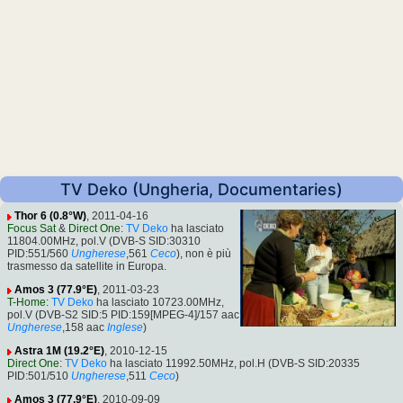
TV Deko (Ungheria, Documentaries)
Thor 6 (0.8°W)
, 2011-04-16
Focus Sat
&
Direct One
:
TV Deko
ha lasciato
11804.00MHz, pol.V (DVB-S SID:30310
PID:551/560
Ungherese
,561
Ceco
), non è più
trasmesso da satellite in Europa.
Amos 3 (77.9°E)
, 2011-03-23
T-Home
:
TV Deko
ha lasciato 10723.00MHz,
pol.V (DVB-S2 SID:5 PID:159[MPEG-4]/157 aac
Ungherese
,158 aac
Inglese
)
Astra 1M (19.2°E)
, 2010-12-15
Direct One
:
TV Deko
ha lasciato 11992.50MHz, pol.H (DVB-S SID:20335
PID:501/510
Ungherese
,511
Ceco
)
Amos 3 (77.9°E)
, 2010-09-09