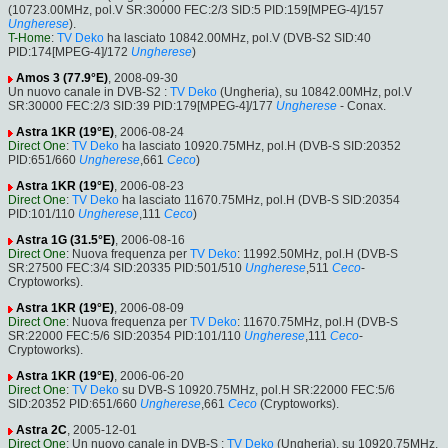
(10723.00MHz, pol.V SR:30000 FEC:2/3 SID:5 PID:159[MPEG-4]/157
Ungherese
).
T-Home
:
TV Deko
ha lasciato 10842.00MHz, pol.V (DVB-S2 SID:40
PID:174[MPEG-4]/172
Ungherese
)
Amos 3 (77.9°E)
, 2008-09-30
Un nuovo canale in DVB-S2 :
TV Deko
(Ungheria), su 10842.00MHz, pol.V
SR:30000 FEC:2/3 SID:39 PID:179[MPEG-4]/177
Ungherese
- Conax.
Astra 1KR (19°E)
, 2006-08-24
Direct One
:
TV Deko
ha lasciato 10920.75MHz, pol.H (DVB-S SID:20352
PID:651/660
Ungherese
,661
Ceco
)
Astra 1KR (19°E)
, 2006-08-23
Direct One
:
TV Deko
ha lasciato 11670.75MHz, pol.H (DVB-S SID:20354
PID:101/110
Ungherese
,111
Ceco
)
Astra 1G (31.5°E)
, 2006-08-16
Direct One
: Nuova frequenza per
TV Deko
: 11992.50MHz, pol.H (DVB-S
SR:27500 FEC:3/4 SID:20335 PID:501/510
Ungherese
,511
Ceco
-
Cryptoworks).
Astra 1KR (19°E)
, 2006-08-09
Direct One
: Nuova frequenza per
TV Deko
: 11670.75MHz, pol.H (DVB-S
SR:22000 FEC:5/6 SID:20354 PID:101/110
Ungherese
,111
Ceco
-
Cryptoworks).
Astra 1KR (19°E)
, 2006-06-20
Direct One
:
TV Deko
su DVB-S 10920.75MHz, pol.H SR:22000 FEC:5/6
SID:20352 PID:651/660
Ungherese
,661
Ceco
(Cryptoworks).
Astra 2C
, 2005-12-01
Direct One
: Un nuovo canale in DVB-S :
TV Deko
(Ungheria), su 10920.75MHz,