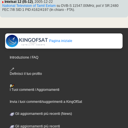
Intelsat 12 (IS-12)
, 2005-12-22
National Television of Tamil Eelam
su DVB-S 11547.00MHz, pol.V SR:2480
FEC:7/8 SID:1 PID:4162/4197 (In chiaro - FTA).
Pagina iniziale
Introduzione / FAQ
Definisci il tuo profilo
I Tuoi commenti / Aggiornamenti
Invia i tuoi commenti/suggerimenti a KingOfSat
Gli aggiornamenti più recenti (News)
Gli aggiornamenti più recenti