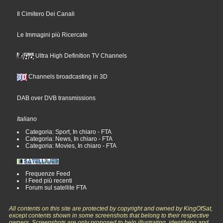
Il Cimitero Dei Canali
Le Immagini più Ricercate
Ultra High Definition TV Channels
Channels broadcasting in 3D
DAB over DVB transmissions
Italiano
Categoria: Sport, In chiaro - FTA
Categoria: News, In chiaro - FTA
Categoria: Movies, In chiaro - FTA
Frequenze Feed
I Feed più recenti
Forum sul satellite FTA
All contents on this site are protected by copyright and owned by KingOfSat,
except contents shown in some screenshots that belong to their respective
owners. Screenshots are only proposed to help illustrating, identifying and