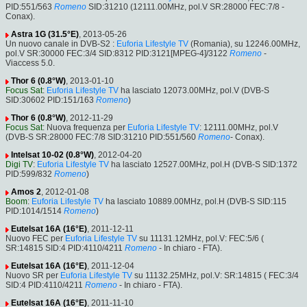
PID:551/563
Romeno
SID:31210 (12111.00MHz, pol.V SR:28000 FEC:7/8 -
Conax).
Astra 1G (31.5°E)
, 2013-05-26
Un nuovo canale in DVB-S2 :
Euforia Lifestyle TV
(Romania), su 12246.00MHz,
pol.V SR:30000 FEC:3/4 SID:8312 PID:3121[MPEG-4]/3122
Romeno
-
Viaccess 5.0.
Thor 6 (0.8°W)
, 2013-01-10
Focus Sat
:
Euforia Lifestyle TV
ha lasciato 12073.00MHz, pol.V (DVB-S
SID:30602 PID:151/163
Romeno
)
Thor 6 (0.8°W)
, 2012-11-29
Focus Sat
: Nuova frequenza per
Euforia Lifestyle TV
: 12111.00MHz, pol.V
(DVB-S SR:28000 FEC:7/8 SID:31210 PID:551/560
Romeno
- Conax).
Intelsat 10-02 (0.8°W)
, 2012-04-20
Digi TV
:
Euforia Lifestyle TV
ha lasciato 12527.00MHz, pol.H (DVB-S SID:1372
PID:599/832
Romeno
)
Amos 2
, 2012-01-08
Boom
:
Euforia Lifestyle TV
ha lasciato 10889.00MHz, pol.H (DVB-S SID:115
PID:1014/1514
Romeno
)
Eutelsat 16A (16°E)
, 2011-12-11
Nuovo FEC per
Euforia Lifestyle TV
su 11131.12MHz, pol.V: FEC:5/6 (
SR:14815 SID:4 PID:4110/4211
Romeno
- In chiaro - FTA).
Eutelsat 16A (16°E)
, 2011-12-04
Nuovo SR per
Euforia Lifestyle TV
su 11132.25MHz, pol.V: SR:14815 ( FEC:3/4
SID:4 PID:4110/4211
Romeno
- In chiaro - FTA).
Eutelsat 16A (16°E)
, 2011-11-10