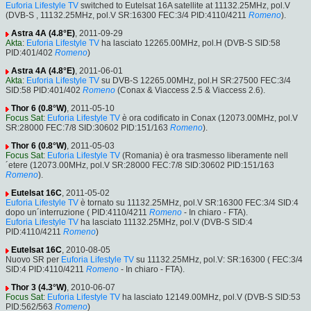
Euforia Lifestyle TV
switched to Eutelsat 16A satellite at 11132.25MHz, pol.V
(DVB-S , 11132.25MHz, pol.V SR:16300 FEC:3/4 PID:4110/4211
Romeno
).
Astra 4A (4.8°E)
, 2011-09-29
Akta
:
Euforia Lifestyle TV
ha lasciato 12265.00MHz, pol.H (DVB-S SID:58
PID:401/402
Romeno
)
Astra 4A (4.8°E)
, 2011-06-01
Akta
:
Euforia Lifestyle TV
su DVB-S 12265.00MHz, pol.H SR:27500 FEC:3/4
SID:58 PID:401/402
Romeno
(Conax & Viaccess 2.5 & Viaccess 2.6).
Thor 6 (0.8°W)
, 2011-05-10
Focus Sat
:
Euforia Lifestyle TV
è ora codificato in Conax (12073.00MHz, pol.V
SR:28000 FEC:7/8 SID:30602 PID:151/163
Romeno
).
Thor 6 (0.8°W)
, 2011-05-03
Focus Sat
:
Euforia Lifestyle TV
(Romania) è ora trasmesso liberamente nell
´etere (12073.00MHz, pol.V SR:28000 FEC:7/8 SID:30602 PID:151/163
Romeno
).
Eutelsat 16C
, 2011-05-02
Euforia Lifestyle TV
è tornato su 11132.25MHz, pol.V SR:16300 FEC:3/4 SID:4
dopo un´interruzione ( PID:4110/4211
Romeno
- In chiaro - FTA).
Euforia Lifestyle TV
ha lasciato 11132.25MHz, pol.V (DVB-S SID:4
PID:4110/4211
Romeno
)
Eutelsat 16C
, 2010-08-05
Nuovo SR per
Euforia Lifestyle TV
su 11132.25MHz, pol.V: SR:16300 ( FEC:3/4
SID:4 PID:4110/4211
Romeno
- In chiaro - FTA).
Thor 3 (4.3°W)
, 2010-06-07
Focus Sat
:
Euforia Lifestyle TV
ha lasciato 12149.00MHz, pol.V (DVB-S SID:53
PID:562/563
Romeno
)