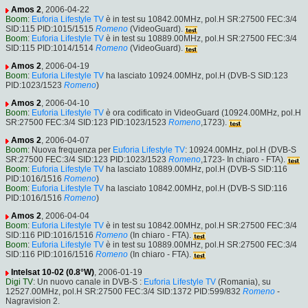
Amos 2
, 2006-04-22
Boom
:
Euforia Lifestyle TV
è in test su 10842.00MHz, pol.H SR:27500 FEC:3/4
SID:115 PID:1015/1515
Romeno
(VideoGuard).
Boom
:
Euforia Lifestyle TV
è in test su 10889.00MHz, pol.H SR:27500 FEC:3/4
SID:115 PID:1014/1514
Romeno
(VideoGuard).
Amos 2
, 2006-04-19
Boom
:
Euforia Lifestyle TV
ha lasciato 10924.00MHz, pol.H (DVB-S SID:123
PID:1023/1523
Romeno
)
Amos 2
, 2006-04-10
Boom
:
Euforia Lifestyle TV
è ora codificato in VideoGuard (10924.00MHz, pol.H
SR:27500 FEC:3/4 SID:123 PID:1023/1523
Romeno
,1723).
Amos 2
, 2006-04-07
Boom
: Nuova frequenza per
Euforia Lifestyle TV
: 10924.00MHz, pol.H (DVB-S
SR:27500 FEC:3/4 SID:123 PID:1023/1523
Romeno
,1723- In chiaro - FTA).
Boom
:
Euforia Lifestyle TV
ha lasciato 10889.00MHz, pol.H (DVB-S SID:116
PID:1016/1516
Romeno
)
Boom
:
Euforia Lifestyle TV
ha lasciato 10842.00MHz, pol.H (DVB-S SID:116
PID:1016/1516
Romeno
)
Amos 2
, 2006-04-04
Boom
:
Euforia Lifestyle TV
è in test su 10842.00MHz, pol.H SR:27500 FEC:3/4
SID:116 PID:1016/1516
Romeno
(In chiaro - FTA).
Boom
:
Euforia Lifestyle TV
è in test su 10889.00MHz, pol.H SR:27500 FEC:3/4
SID:116 PID:1016/1516
Romeno
(In chiaro - FTA).
Intelsat 10-02 (0.8°W)
, 2006-01-19
Digi TV
: Un nuovo canale in DVB-S :
Euforia Lifestyle TV
(Romania), su
12527.00MHz, pol.H SR:27500 FEC:3/4 SID:1372 PID:599/832
Romeno
-
Nagravision 2.