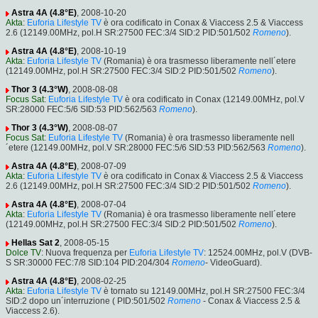
Astra 4A (4.8°E)
, 2008-10-20
Akta
:
Euforia Lifestyle TV
è ora codificato in Conax & Viaccess 2.5 & Viaccess
2.6 (12149.00MHz, pol.H SR:27500 FEC:3/4 SID:2 PID:501/502
Romeno
).
Astra 4A (4.8°E)
, 2008-10-19
Akta
:
Euforia Lifestyle TV
(Romania) è ora trasmesso liberamente nell´etere
(12149.00MHz, pol.H SR:27500 FEC:3/4 SID:2 PID:501/502
Romeno
).
Thor 3 (4.3°W)
, 2008-08-08
Focus Sat
:
Euforia Lifestyle TV
è ora codificato in Conax (12149.00MHz, pol.V
SR:28000 FEC:5/6 SID:53 PID:562/563
Romeno
).
Thor 3 (4.3°W)
, 2008-08-07
Focus Sat
:
Euforia Lifestyle TV
(Romania) è ora trasmesso liberamente nell
´etere (12149.00MHz, pol.V SR:28000 FEC:5/6 SID:53 PID:562/563
Romeno
).
Astra 4A (4.8°E)
, 2008-07-09
Akta
:
Euforia Lifestyle TV
è ora codificato in Conax & Viaccess 2.5 & Viaccess
2.6 (12149.00MHz, pol.H SR:27500 FEC:3/4 SID:2 PID:501/502
Romeno
).
Astra 4A (4.8°E)
, 2008-07-04
Akta
:
Euforia Lifestyle TV
(Romania) è ora trasmesso liberamente nell´etere
(12149.00MHz, pol.H SR:27500 FEC:3/4 SID:2 PID:501/502
Romeno
).
Hellas Sat 2
, 2008-05-15
Dolce TV
: Nuova frequenza per
Euforia Lifestyle TV
: 12524.00MHz, pol.V (DVB-
S SR:30000 FEC:7/8 SID:104 PID:204/304
Romeno
- VideoGuard).
Astra 4A (4.8°E)
, 2008-02-25
Akta
:
Euforia Lifestyle TV
è tornato su 12149.00MHz, pol.H SR:27500 FEC:3/4
SID:2 dopo un´interruzione ( PID:501/502
Romeno
- Conax & Viaccess 2.5 &
Viaccess 2.6).