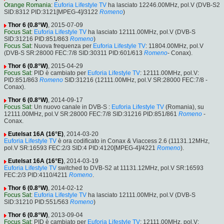
Orange Romania
:
Euforia Lifestyle TV
ha lasciato 12246.00MHz, pol.V (DVB-S2
SID:8312 PID:3121[MPEG-4]/3122
Romeno
)
Thor 6 (0.8°W)
, 2015-07-09
Focus Sat
:
Euforia Lifestyle TV
ha lasciato 12111.00MHz, pol.V (DVB-S
SID:31216 PID:851/863
Romeno
)
Focus Sat
: Nuova frequenza per
Euforia Lifestyle TV
: 11804.00MHz, pol.V
(DVB-S SR:28000 FEC:7/8 SID:30311 PID:601/613
Romeno
- Conax).
Thor 6 (0.8°W)
, 2015-04-29
Focus Sat
: PID è cambiato per
Euforia Lifestyle TV
: 12111.00MHz, pol.V:
PID:851/863
Romeno
SID:31216 (12111.00MHz, pol.V SR:28000 FEC:7/8 -
Conax).
Thor 6 (0.8°W)
, 2014-09-17
Focus Sat
: Un nuovo canale in DVB-S :
Euforia Lifestyle TV
(Romania), su
12111.00MHz, pol.V SR:28000 FEC:7/8 SID:31216 PID:851/861
Romeno
-
Conax.
Eutelsat 16A (16°E)
, 2014-03-20
Euforia Lifestyle TV
è ora codificato in Conax & Viaccess 2.6 (11131.12MHz,
pol.V SR:16593 FEC:2/3 SID:4 PID:4120[MPEG-4]/4221
Romeno
).
Eutelsat 16A (16°E)
, 2014-03-19
Euforia Lifestyle TV
switched to DVB-S2 at 11131.12MHz, pol.V SR:16593
FEC:2/3 PID:4110/4211
Romeno
.
Thor 6 (0.8°W)
, 2014-02-12
Focus Sat
:
Euforia Lifestyle TV
ha lasciato 12111.00MHz, pol.V (DVB-S
SID:31210 PID:551/563
Romeno
)
Thor 6 (0.8°W)
, 2013-09-04
Focus Sat
: PID è cambiato per
Euforia Lifestyle TV
: 12111.00MHz, pol.V: