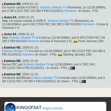
Eutelsat W2
, 2006-01-15
Un nuovo canale in DVB-S :
Euforia Lifestyle TV
(Romania), su 11130.00MHz,
pol.V SR:12222 FEC:3/4 SID:4 PID:4110/4211
Romeno
- In chiaro - FTA.
Astra 5A
, 2006-01-15
Akta
: Un nuovo canale in DVB-S :
Euforia Lifestyle TV
(Romania), su
12149.00MHz, pol.H SR:27500 FEC:3/4 SID:2 PID:501/502
Romeno
- Conax &
Viaccess 2.4.
Astra 5A
, 2006-01-13
Akta
:
Euforia Lifestyle TV
è in test su 12149.00MHz, pol.H SR:27500 FEC:3/4
SID:2 PID:501/502
Romeno
(Conax & Viaccess 2.4).
From January 15th.
Eutelsat W2
, 2006-01-10
Euforia Lifestyle TV
è in test su 11130.00MHz, pol.V SR:12222 FEC:3/4 SID:4
PID:4110/4211
Romeno
(In chiaro - FTA).
Starting January 15th.
Eutelsat W2
, 2005-12-25
Nuovo FEC per
Euforia Lifestyle TV
su 11130.00MHz, pol.V: FEC:3/4 (
SR:12222 SID:4 PID:4110/4211 - In chiaro - FTA).
Eutelsat W2
, 2005-12-23
A testcard identificata
Euforia Lifestyle TV
è iniziata sulla 11130.00MHz, pol.V
SR:12222 FEC:7/8 SID:4 PID:4110/4211 (In chiaro - FTA).
Pagina iniziale