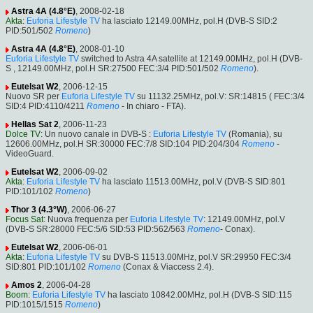
Astra 4A (4.8°E)
, 2008-02-18
Akta
:
Euforia Lifestyle TV
ha lasciato 12149.00MHz, pol.H (DVB-S SID:2
PID:501/502
Romeno
)
Astra 4A (4.8°E)
, 2008-01-10
Euforia Lifestyle TV
switched to Astra 4A satellite at 12149.00MHz, pol.H (DVB-
S , 12149.00MHz, pol.H SR:27500 FEC:3/4 PID:501/502
Romeno
).
Eutelsat W2
, 2006-12-15
Nuovo SR per
Euforia Lifestyle TV
su 11132.25MHz, pol.V: SR:14815 ( FEC:3/4
SID:4 PID:4110/4211
Romeno
- In chiaro - FTA).
Hellas Sat 2
, 2006-11-23
Dolce TV
: Un nuovo canale in DVB-S :
Euforia Lifestyle TV
(Romania), su
12606.00MHz, pol.H SR:30000 FEC:7/8 SID:104 PID:204/304
Romeno
-
VideoGuard.
Eutelsat W2
, 2006-09-02
Akta
:
Euforia Lifestyle TV
ha lasciato 11513.00MHz, pol.V (DVB-S SID:801
PID:101/102
Romeno
)
Thor 3 (4.3°W)
, 2006-06-27
Focus Sat
: Nuova frequenza per
Euforia Lifestyle TV
: 12149.00MHz, pol.V
(DVB-S SR:28000 FEC:5/6 SID:53 PID:562/563
Romeno
- Conax).
Eutelsat W2
, 2006-06-01
Akta
:
Euforia Lifestyle TV
su DVB-S 11513.00MHz, pol.V SR:29950 FEC:3/4
SID:801 PID:101/102
Romeno
(Conax & Viaccess 2.4).
Amos 2
, 2006-04-28
Boom
:
Euforia Lifestyle TV
ha lasciato 10842.00MHz, pol.H (DVB-S SID:115
PID:1015/1515
Romeno
)