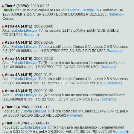
Thor 6 (0.8°W)
, 2010-03-26
Direct One
: Un nuovo canale in DVB-S :
Euforia Lifestyle TV
(Romania), su
12070.00MHz, pol.V SR:28000 FEC:7/8 SID:30602 PID:151/163
Romeno
-
Conax.
Astra 4A (4.8°E)
, 2009-03-06
Akta
:
Euforia Lifestyle TV
ha lasciato 12149.00MHz, pol.H (DVB-S SID:2
PID:501/502
Romeno
)
Astra 4A (4.8°E)
, 2009-02-16
Akta
:
Euforia Lifestyle TV
è ora codificato in Conax & Viaccess 2.5 & Viaccess
2.6 (12149.00MHz, pol.H SR:27500 FEC:3/4 SID:2 PID:501/502
Romeno
).
Astra 4A (4.8°E)
, 2009-02-15
Akta
:
Euforia Lifestyle TV
(Romania) è ora trasmesso liberamente nell´etere
(12149.00MHz, pol.H SR:27500 FEC:3/4 SID:2 PID:501/502
Romeno
).
Astra 4A (4.8°E)
, 2009-01-21
Akta
:
Euforia Lifestyle TV
è ora codificato in Conax & Viaccess 2.5 & Viaccess
2.6 (12149.00MHz, pol.H SR:27500 FEC:3/4 SID:2 PID:501/502
Romeno
).
Astra 4A (4.8°E)
, 2009-01-20
Akta
:
Euforia Lifestyle TV
(Romania) è ora trasmesso liberamente nell´etere
(12149.00MHz, pol.H SR:27500 FEC:3/4 SID:2 PID:501/502
Romeno
).
Thor 3 (4.3°W)
, 2009-01-12
Focus Sat
:
Euforia Lifestyle TV
è ora codificato in Conax (12149.00MHz, pol.V
SR:28000 FEC:5/6 SID:53 PID:562/563
Romeno
).
Thor 3 (4.3°W)
, 2009-01-11
Focus Sat
:
Euforia Lifestyle TV
(Romania) è ora trasmesso liberamente nell
´etere (12149.00MHz, pol.V SR:28000 FEC:5/6 SID:53 PID:562/563
Romeno
).