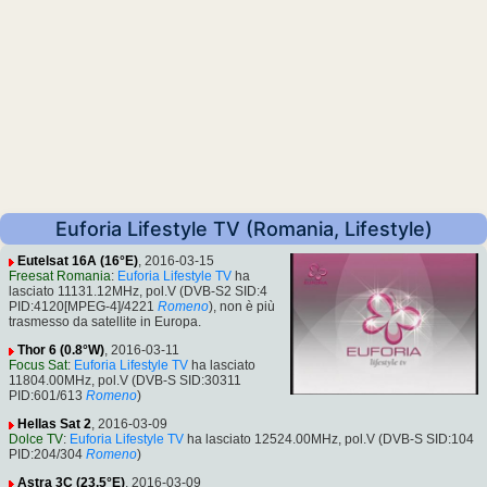
Euforia Lifestyle TV (Romania, Lifestyle)
Eutelsat 16A (16°E)
, 2016-03-15
Freesat Romania
:
Euforia Lifestyle TV
ha
lasciato 11131.12MHz, pol.V (DVB-S2 SID:4
PID:4120[MPEG-4]/4221
Romeno
), non è più
trasmesso da satellite in Europa.
Thor 6 (0.8°W)
, 2016-03-11
Focus Sat
:
Euforia Lifestyle TV
ha lasciato
11804.00MHz, pol.V (DVB-S SID:30311
PID:601/613
Romeno
)
Hellas Sat 2
, 2016-03-09
Dolce TV
:
Euforia Lifestyle TV
ha lasciato 12524.00MHz, pol.V (DVB-S SID:104
PID:204/304
Romeno
)
Astra 3C (23.5°E)
, 2016-03-09