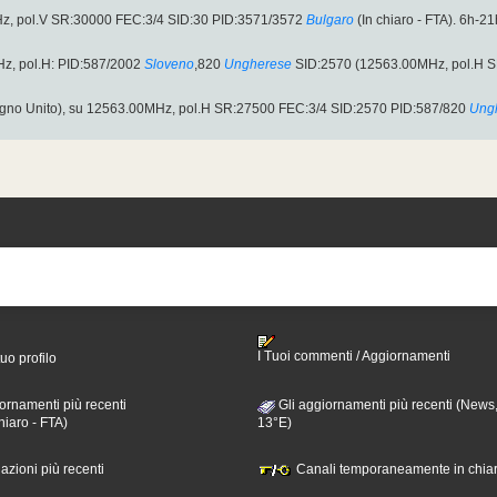
, pol.V SR:30000 FEC:3/4 SID:30 PID:3571/3572
Bulgaro
(In chiaro - FTA). 6h-2
z, pol.H: PID:587/2002
Sloveno
,820
Ungherese
SID:2570 (12563.00MHz, pol.H SR
no Unito), su 12563.00MHz, pol.H SR:27500 FEC:3/4 SID:2570 PID:587/820
Ung
I Tuoi commenti / Aggiornamenti
tuo profilo
ornamenti più recenti
Gli aggiornamenti più recenti (News,
hiaro - FTA)
13°E)
nazioni più recenti
Canali temporaneamente in chiar