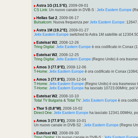
Astra 1G (31.5°E)
, 2009-09-01
CS Link
: Un nuovo canale in DVB-S :
Jetix Eastern Europe
(Re
Hellas Sat 2
, 2009-06-17
Bulsatcom
: Nuova frequenza per
Jetix Eastern Europe
: 12647
Astra 1M (19.2°E)
, 2009-01-27
Jetix Eastern Europe
switched to Astra 1M satellite at 12304
Eutelsat W2
, 2008-12-26
Tring Digital
:
Jetix Eastern Europe
è ora codificato in Conax 
Eutelsat W2
, 2008-12-25
Tring Digital
:
Jetix Eastern Europe
(Regno Unito) è ora trasme
Amos 3 (77.9°E)
, 2008-12-06
T-Home
:
Jetix Eastern Europe
è ora codificato in Conax (10
Amos 3 (77.9°E)
, 2008-12-04
T-Home
:
Jetix Eastern Europe
(Regno Unito) è ora trasmesso 
T-Home
:
Jetix Eastern Europe
ha lasciato 10723.00MHz, pol.
Eutelsat W2
, 2008-10-10
Total TV Bulgaria
&
Total TV
:
Jetix Eastern Europe
è ora codif
Thor 5 (0.8°W)
, 2008-10-02
Direct One
:
Jetix Eastern Europe
ha lasciato 12341.00MHz, p
Amos 3 (77.9°E)
, 2008-10-01
Un nuovo canale in DVB-S2 :
Jetix Eastern Europe
(Regno Uni
Eutelsat W2
, 2008-09-30
Tring Digital
: Un nuovo canale in DVB-S :
Jetix Eastern Europ