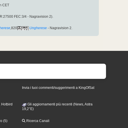
1h CET
:27500 FEC:3/4 - Nagravision 2).
herese
,820
Ungherese
- Nagravision 2.
Invia i tuoi commenti/suggerimenti a KingOfSat
 Hotbird
Gli aggiornamenti più recenti (News, Astra
19,2°E)
o (5)
Ricerca Canali