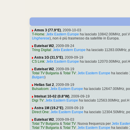
Amos 3 (77.9°E)
, 2009-10-03
T-Home
:
Jetix Eastern Europe
ha lasciato 10842.00MHz, pol.
Ungherese
), non è più trasmesso da satellite in Europa.
Eutelsat W2
, 2009-09-24
Tring Digital
:
Jetix Eastern Europe
ha lasciato 11283.00MHz, 
Astra 1G (31.5°E)
, 2009-09-19
CS Link
:
Jetix Eastern Europe
ha lasciato 12070.00MHz, pol.
Eutelsat W2
, 2009-09-19
Total TV Bulgaria
&
Total TV
:
Jetix Eastern Europe
ha lasciato
Bulgaro
)
Hellas Sat 2
, 2009-09-19
Bulsatcom
:
Jetix Eastern Europe
ha lasciato 12647.00MHz, po
Intelsat 10-02 (0.8°W)
, 2009-09-19
Digi TV
:
Jetix Eastern Europe
ha lasciato 12563.00MHz, pol.
Astra 1M (19.2°E)
, 2009-09-19
Direct One
:
Jetix Eastern Europe
ha lasciato 12304.50MHz, p
Eutelsat W2
, 2009-09-03
Total TV Bulgaria
&
Total TV
: Nuova frequenza per
Jetix Easte
Total TV Bulgaria
&
Total TV
:
Jetix Eastern Europe
ha lasciato