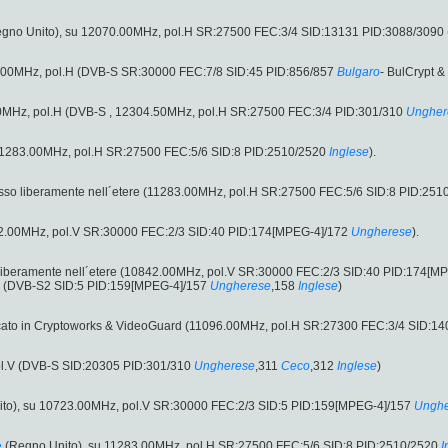
gno Unito), su 12070.00MHz, pol.H SR:27500 FEC:3/4 SID:13131 PID:3088/3090
.00MHz, pol.H (DVB-S SR:30000 FEC:7/8 SID:45 PID:856/857
Bulgaro
- BulCrypt & 
.50MHz, pol.H (DVB-S , 12304.50MHz, pol.H SR:27500 FEC:3/4 PID:301/310
Ungher
(11283.00MHz, pol.H SR:27500 FEC:5/6 SID:8 PID:2510/2520
Inglese
).
sso liberamente nell´etere (11283.00MHz, pol.H SR:27500 FEC:5/6 SID:8 PID:251
842.00MHz, pol.V SR:30000 FEC:2/3 SID:40 PID:174[MPEG-4]/172
Ungherese
).
liberamente nell´etere (10842.00MHz, pol.V SR:30000 FEC:2/3 SID:40 PID:174[M
V (DVB-S2 SID:5 PID:159[MPEG-4]/157
Ungherese
,158
Inglese
)
icato in Cryptoworks & VideoGuard (11096.00MHz, pol.H SR:27300 FEC:3/4 SID:14
ol.V (DVB-S SID:20305 PID:301/310
Ungherese
,311
Ceco
,312
Inglese
)
to), su 10723.00MHz, pol.V SR:30000 FEC:2/3 SID:5 PID:159[MPEG-4]/157
Unghe
e
(Regno Unito), su 11283.00MHz, pol.H SR:27500 FEC:5/6 SID:8 PID:2510/2520
I