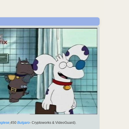
nglese
,450
Bulgaro
- Cryptoworks & VideoGuard).