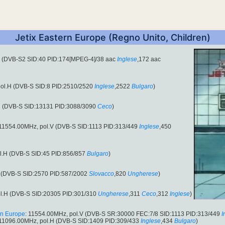
Jetix Eastern Europe (Regno Unito, Children)
V (DVB-S2 SID:40 PID:174[MPEG-4]/38 aac
Inglese
,172 aac
pol.H (DVB-S SID:8 PID:2510/2520
Inglese
,2522
Bulgaro
)
H (DVB-S SID:13131 PID:3088/3090
Ceco
)
 11554.00MHz, pol.V (DVB-S SID:1113 PID:313/449
Inglese
,450
l.H (DVB-S SID:45 PID:856/857
Bulgaro
)
H (DVB-S SID:2570 PID:587/2002
Slovacco
,820
Ungherese
)
ol.H (DVB-S SID:20305 PID:301/310
Ungherese
,311
Ceco
,312
Inglese
)
rn Europe
: 11554.00MHz, pol.V (DVB-S SR:30000 FEC:7/8 SID:1113 PID:313/449
I
 11096.00MHz, pol.H (DVB-S SID:1409 PID:309/433
Inglese
,434
Bulgaro
)