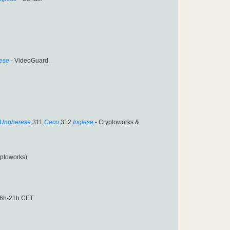
lese
- VideoGuard.
Ungherese
,311
Ceco
,312
Inglese
- Cryptoworks &
yptoworks).
. 6h-21h CET