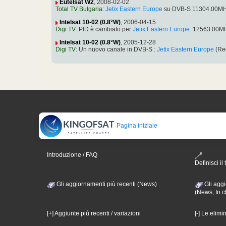
Eutelsat W2
, 2008-02-02
Total TV Bulgaria
:
Jetix Eastern Europe
su DVB-S 11304.00MHz
Intelsat 10-02 (0.8°W)
, 2006-04-15
Digi TV
: PID è cambiato per
Jetix Eastern Europe
: 12563.00MH
Intelsat 10-02 (0.8°W)
, 2005-12-28
Digi TV
: Un nuovo canale in DVB-S :
Jetix Eastern Europe
(Reg
Pagina iniziale
Introduzione / FAQ
Definisci il 
Gli aggiornamenti più recenti (News)
Gli aggi
(News, In c
[+] Aggiunte più recenti / variazioni
[-] Le elimi