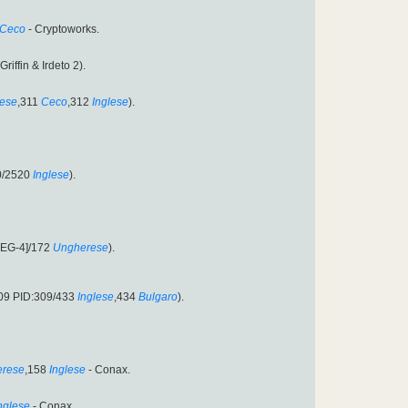
Ceco
- Cryptoworks.
Griffin & Irdeto 2).
ese
,311
Ceco
,312
Inglese
).
0/2520
Inglese
).
PEG-4]/172
Ungherese
).
09 PID:309/433
Inglese
,434
Bulgaro
).
rese
,158
Inglese
- Conax.
nglese
- Conax.