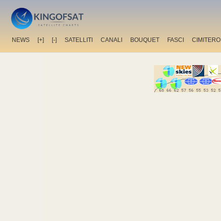
NEWS
[+]
[-]
SATELLITI
CANALI
BOUQUET
FASCI
CIMITERO