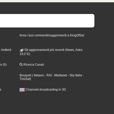
Invia i tuoi commenti/suggerimenti a KingOfSat
 Hotbird
Gli aggiornamenti più recenti (News, Astra
19,2°E)
o (5)
Ricerca Canali
Bouquet
(
Italiano
- RAI
- Mediaset
- Sky Italia
-
TivùSat
)
s
Channels broadcasting in 3D