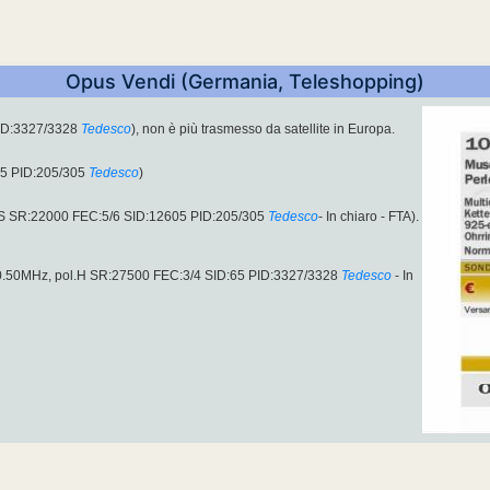
Opus Vendi (Germania, Teleshopping)
ID:3327/3328
Tedesco
), non è più trasmesso da satellite in Europa.
05 PID:205/305
Tedesco
)
-S SR:22000 FEC:5/6 SID:12605 PID:205/305
Tedesco
- In chiaro - FTA).
0.50MHz, pol.H SR:27500 FEC:3/4 SID:65 PID:3327/3328
Tedesco
- In