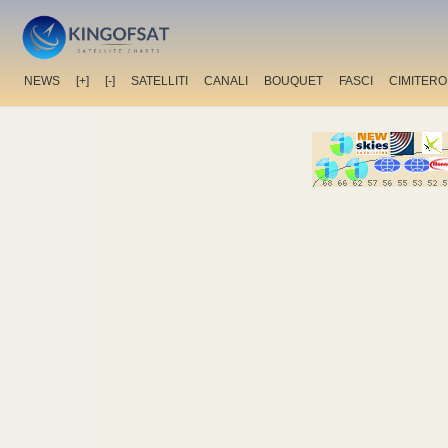
NEWS
[+]
[-]
SATELLITI
CANALI
BOUQUET
FASCI
CIMITERO