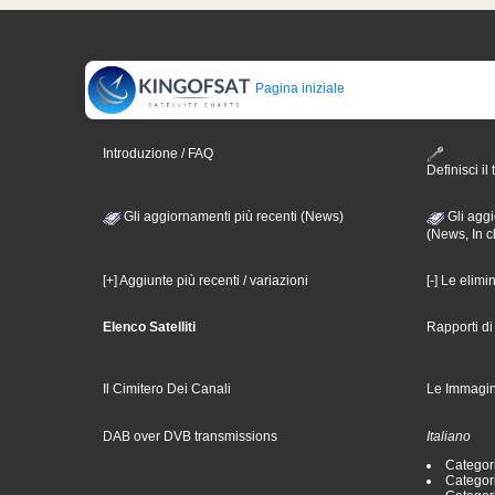
Pagina iniziale
Introduzione / FAQ
Definisci il 
Gli aggiornamenti più recenti (News)
Gli aggi
(News, In c
[+] Aggiunte più recenti / variazioni
[-] Le elimi
Elenco Satelliti
Rapporti d
Il Cimitero Dei Canali
Le Immagin
DAB over DVB transmissions
Italiano
Categori
Categori