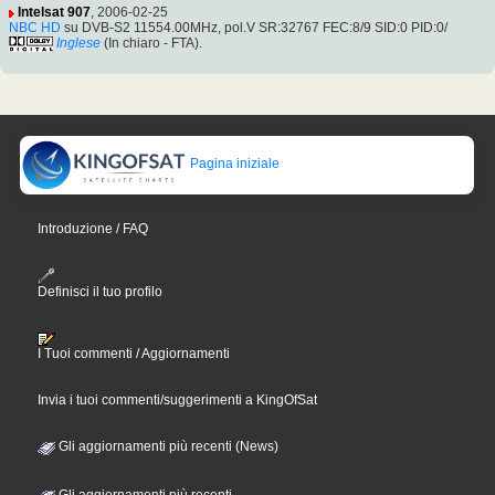
Intelsat 907
, 2006-02-25
NBC HD
su DVB-S2 11554.00MHz, pol.V SR:32767 FEC:8/9 SID:0 PID:0/
Inglese
(In chiaro - FTA).
Pagina iniziale
Introduzione / FAQ
Definisci il tuo profilo
I Tuoi commenti / Aggiornamenti
Invia i tuoi commenti/suggerimenti a KingOfSat
Gli aggiornamenti più recenti (News)