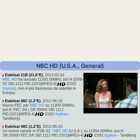
NBC HD (U.S.A., General)
Eutelsat 21B (21.6°E)
, 2013-01-01
NBC HD
ha lasciato 11305.00MHz, pol.H (DVB-
S2 SID:1112 PID:2201[MPEG-4]
/2202
Inglese
), non è più trasmesso da satellite in
Europa.
Eutelsat 48C (1.2°E)
, 2012-06-16
Nuovo FEC per
NBC HD
su 11304.00MHz,
pol.H: FEC:3/4 ( SR:30000 SID:1112
PID:2201[MPEG-4]
/2202
Inglese
-
Tandberg).
Eutelsat 48C (1.2°E)
, 2012-05-20
Un nuovo canale in DVB-S2 :
NBC HD
(U.S.A.), su 11304.00MHz, pol.H
SR:30000 FEC:5/6 SID:1112 PID:2201[MPEG-4]
/2202
Inglese
- Tandberg.