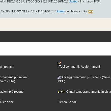
ol.H: FEC:5/6 ( SR:27500 SID:2512 PID:1016/1017
Arabo
- In chiaro - FTA).
SR:27500 FEC:3/4 SID:2512 PID:1016/1017
Arabo
(In chiaro - FTA).
I Tuoi commenti / Aggiornamenti
tuo profilo
ornamenti più recenti
Gli aggiornamenti più recenti (News,
hiaro - FTA)
13°E)
nazioni più recenti
Canali temporaneamente in chiar
i Ricezione
Elenco Canali