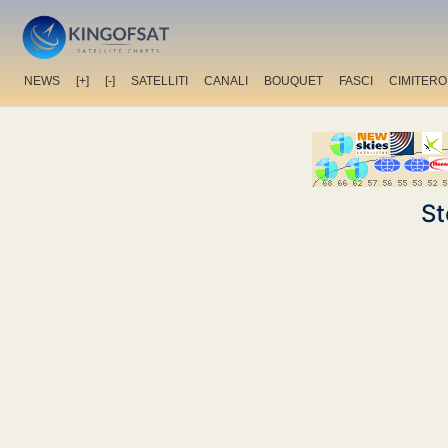
NEWS
[+]
[-]
SATELLITI
CANALI
BOUQUET
FASCI
CIMITERO
St