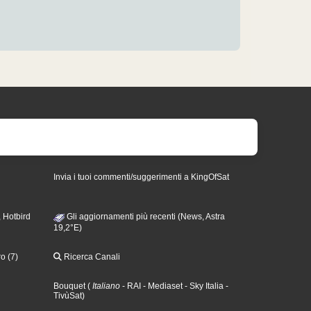
Invia i tuoi commenti/suggerimenti a KingOfSat
 Hotbird
Gli aggiornamenti più recenti (News, Astra
19,2°E)
o (7)
Ricerca Canali
Bouquet
(
Italiano
- RAI
- Mediaset
- Sky Italia
-
TivùSat
)