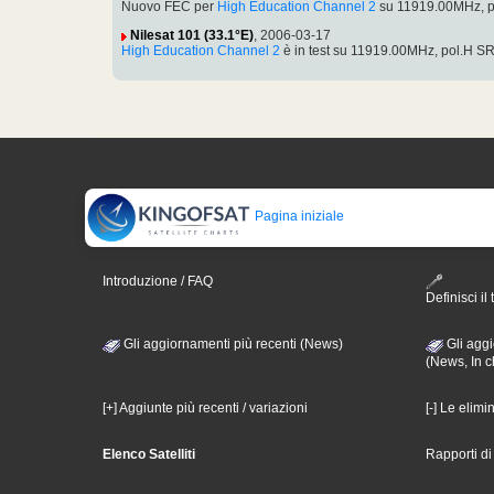
Nuovo FEC per
High Education Channel 2
su 11919.00MHz, p
Nilesat 101 (33.1°E)
, 2006-03-17
High Education Channel 2
è in test su 11919.00MHz, pol.H 
Pagina iniziale
Introduzione / FAQ
Definisci il 
Gli aggiornamenti più recenti (News)
Gli aggi
(News, In c
[+] Aggiunte più recenti / variazioni
[-] Le elimi
Elenco Satelliti
Rapporti d