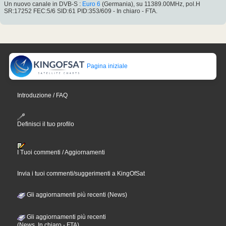
Un nuovo canale in DVB-S :
Euro 6
(Germania), su 11389.00MHz, pol.H
SR:17252 FEC:5/6 SID:61 PID:353/609 - In chiaro - FTA.
Pagina iniziale
Introduzione / FAQ
Definisci il tuo profilo
I Tuoi commenti / Aggiornamenti
Invia i tuoi commenti/suggerimenti a KingOfSat
Gli aggiornamenti più recenti (News)
Gli aggiornamenti più recenti
(News, In chiaro - FTA)