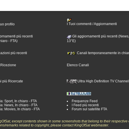
I Tuoi commenti / Aggiornamenti
tuo profilo
ornamenti più recenti
Gli aggiornamenti più recenti (News,
hiaro - FTA)
13°E)
nazioni più recenti
Canali temporaneamente in chiar
i Ricezione
Elenco Canali
i più Ricercate
Ultra High Definition TV Channel
a: Sport, In chiaro - FTA
Frequenze Feed
a: News, In chiaro - FTA
I Feed più recenti
a: Movies, In chiaro - FTA
Forum sul satellite FTA
ngOfSat, except contents shown in some screenshots that belong to their respective 
ons/remarks related to copyright, please contact KingOfSat webmaster.