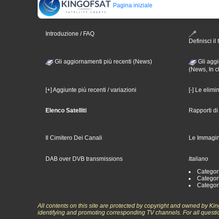
Pagina iniziale
Introduzione / FAQ
Definisci il 
Gli aggiornamenti più recenti (News)
Gli aggi
(News, In c
[+] Aggiunte più recenti / variazioni
[-] Le elimi
Elenco Satelliti
Rapporti d
Il Cimitero Dei Canali
Le Immagin
DAB over DVB transmissions
Italiano
Categori
Categori
Categori
All contents on this site are protected by copyright and owned by Ki
identifying and promoting corresponding TV channels. For all questi