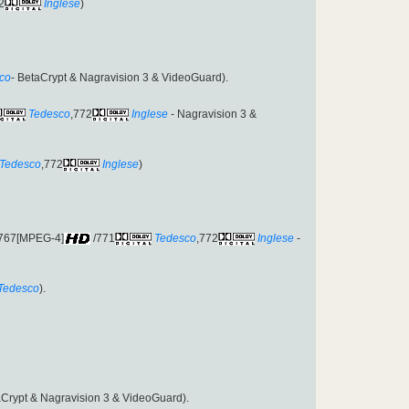
2
Inglese
)
co
- BetaCrypt & Nagravision 3 & VideoGuard).
Tedesco
,772
Inglese
- Nagravision 3 &
Tedesco
,772
Inglese
)
:767[MPEG-4]
/771
Tedesco
,772
Inglese
-
Tedesco
).
aCrypt & Nagravision 3 & VideoGuard).