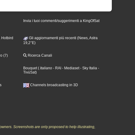
Invia i tuoi commenti/suggerimenti a KingOfSat
 Hotbird
Gli aggiornamenti più recenti (News, Astra
19,2°E)
o (7)
Ricerca Canali
Bouquet
(
Italiano
- RAI
- Mediaset
- Sky Italia
-
TivùSat
)
s
Channels broadcasting in 3D
owners. Screenshots are only proposed to help illustrating,