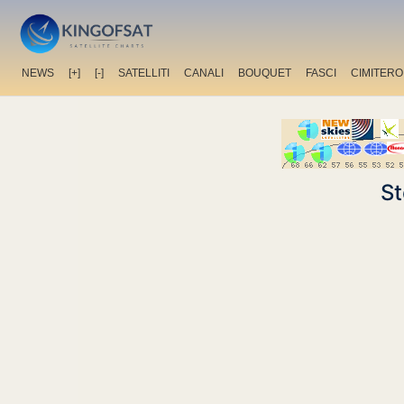
NEWS
[+]
[-]
SATELLITI
CANALI
BOUQUET
FASCI
CIMITERO
St