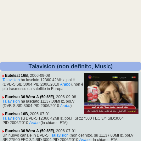
Talavision (non definito, Music)
Eutelsat 16B
, 2006-09-08
Talavision
ha lasciato 12360.42MHz, pol.H
(DVB-S SID:3004 PID:2006/2010
Arabo
), non è
più trasmesso da satellite in Europa.
Eutelsat 36 West A (50.6°E)
, 2006-09-08
Talavision
ha lasciato 11137.00MHz, pol.V
(DVB-S SID:3004 PID:2006/2010
Arabo
)
Eutelsat 16B
, 2006-07-01
Talavision
su DVB-S 12360.42MHz, pol.H SR:27500 FEC:3/4 SID:3004
PID:2006/2010
Arabo
(In chiaro - FTA).
Eutelsat 36 West A (50.6°E)
, 2006-07-01
Un nuovo canale in DVB-S :
Talavision
(non definito), su 11137.00MHz, pol.V
SR:27500 FEC:3/4 SID:3004 PID:2006/2010
Arabo
- In chiaro - FTA.