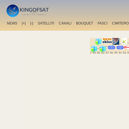
NEWS
[+]
[-]
SATELLITI
CANALI
BOUQUET
FASCI
CIMITERO