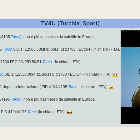
TV4U (Turchia, Sport)
4/4195
Turco
), non è più trasmesso da satellite in Europa.
95
Turco
SID:1 (12506.50MHz, pol.H SR:3700 FEC:3/4 - In chiaro - FTA).
:3700 FEC:3/4 PID:50/51
Turco
- In chiaro - FTA).
co
SID:1 (12507.00MHz, pol.H SR:3700 FEC:3/4 - In chiaro - FTA).
1 dopo un´interruzione ( PID:4194/4195
Turco
- In chiaro - FTA).
4/4195
Turco
), non è più trasmesso da satellite in Europa.
1 PID:4194/4195
Turco
(In chiaro - FTA).