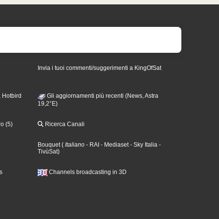
Invia i tuoi commenti/suggerimenti a KingOfSat
 Hotbird
Gli aggiornamenti più recenti (News, Astra
19,2°E)
o (5)
Ricerca Canali
Bouquet
(
Italiano
- RAI
- Mediaset
- Sky Italia
-
TivùSat
)
s
Channels broadcasting in 3D