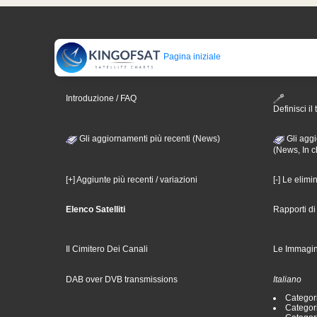
Pagina iniziale
Introduzione / FAQ
Definisci il 
Gli aggiornamenti più recenti (News)
Gli aggi
(News, In c
[+] Aggiunte più recenti / variazioni
[-] Le elimi
Elenco Satelliti
Rapporti d
Il Cimitero Dei Canali
Le Immagin
DAB over DVB transmissions
Italiano
Categori
Categori