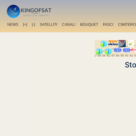
NEWS
[+]
[-]
SATELLITI
CANALI
BOUQUET
FASCI
CIMITERO
Sto