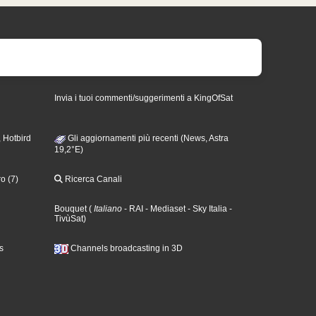
Invia i tuoi commenti/suggerimenti a KingOfSat
 Hotbird
Gli aggiornamenti più recenti (News, Astra
19,2°E)
o (7)
Ricerca Canali
Bouquet
(
Italiano
- RAI
- Mediaset
- Sky Italia
-
TivùSat
)
s
Channels broadcasting in 3D