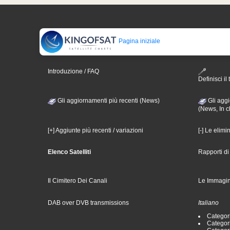
Pagina iniziale
Introduzione / FAQ
Definisci il 
Gli aggiornamenti più recenti (News)
Gli aggi
(News, In c
[+] Aggiunte più recenti / variazioni
[-] Le elimi
Elenco Satelliti
Rapporti d
Il Cimitero Dei Canali
Le Immagin
DAB over DVB transmissions
Italiano
Categori
Categori