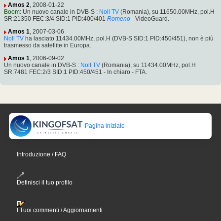
Amos 2
, 2008-01-22
Boom
: Un nuovo canale in DVB-S :
Noll TV
(Romania), su 11650.00MHz, pol.H
SR:21350 FEC:3/4 SID:1 PID:400/401
Romeno
- VideoGuard.
Amos 1
, 2007-03-06
Noll TV
ha lasciato 11434.00MHz, pol.H (DVB-S SID:1 PID:450/451), non è più
trasmesso da satellite in Europa.
Amos 1
, 2006-09-02
Un nuovo canale in DVB-S :
Noll TV
(Romania), su 11434.00MHz, pol.H
SR:7481 FEC:2/3 SID:1 PID:450/451 - In chiaro - FTA.
Pagina iniziale
Introduzione / FAQ
Definisci il tuo profilo
I Tuoi commenti / Aggiornamenti