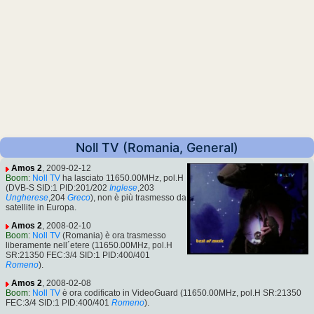
Noll TV (Romania, General)
Amos 2
, 2009-02-12
Boom
:
Noll TV
ha lasciato 11650.00MHz, pol.H
(DVB-S SID:1 PID:201/202
Inglese
,203
Ungherese
,204
Greco
), non è più trasmesso da
satellite in Europa.
Amos 2
, 2008-02-10
Boom
:
Noll TV
(Romania) è ora trasmesso
liberamente nell´etere (11650.00MHz, pol.H
SR:21350 FEC:3/4 SID:1 PID:400/401
Romeno
).
Amos 2
, 2008-02-08
Boom
:
Noll TV
è ora codificato in VideoGuard (11650.00MHz, pol.H SR:21350
FEC:3/4 SID:1 PID:400/401
Romeno
).