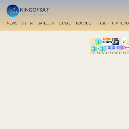
NEWS
[+]
[-]
SATELLITI
CANALI
BOUQUET
FASCI
CIMITERO