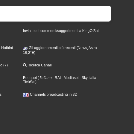
Invia i tuoi commenti/suggerimenti a KingOfSat
 Hotbird
Gli aggiornamenti più recenti (News, Astra
19,2°E)
o (7)
Ricerca Canali
Bouquet
(
Italiano
- RAI
- Mediaset
- Sky Italia
-
TivùSat
)
s
Channels broadcasting in 3D