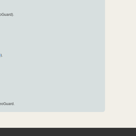
eoGuard).
o
).
eoGuard.