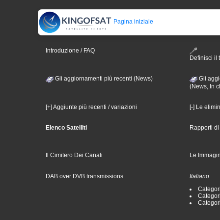
Pagina iniziale
Introduzione / FAQ
Definisci il 
Gli aggiornamenti più recenti (News)
Gli aggi
(News, In c
[+] Aggiunte più recenti / variazioni
[-] Le elimi
Elenco Satelliti
Rapporti d
Il Cimitero Dei Canali
Le Immagin
DAB over DVB transmissions
Italiano
Categori
Categori
Categori