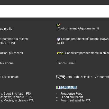
I Tuoi commenti / Aggiornamenti
tuo profilo
ornamenti più recenti
Gli aggiornamenti più recenti (News,
hiaro - FTA)
13°E)
nazioni più recenti
Canali temporaneamente in chiar
i Ricezione
Elenco Canali
i più Ricercate
Ultra High Definition TV Channel
a: Sport, In chiaro - FTA
Frequenze Feed
a: News, In chiaro - FTA
I Feed più recenti
a: Movies, In chiaro - FTA
Forum sul satellite FTA