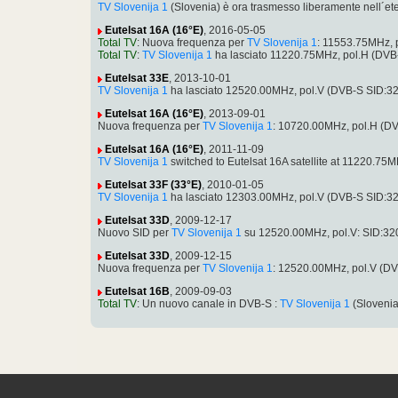
TV Slovenija 1
(Slovenia) è ora trasmesso liberamente nell´
Eutelsat 16A (16°E)
, 2016-05-05
Total TV
: Nuova frequenza per
TV Slovenija 1
: 11553.75MHz,
Total TV
:
TV Slovenija 1
ha lasciato 11220.75MHz, pol.H (DV
Eutelsat 33E
, 2013-10-01
TV Slovenija 1
ha lasciato 12520.00MHz, pol.V (DVB-S SID:3
Eutelsat 16A (16°E)
, 2013-09-01
Nuova frequenza per
TV Slovenija 1
: 10720.00MHz, pol.H (D
Eutelsat 16A (16°E)
, 2011-11-09
TV Slovenija 1
switched to Eutelsat 16A satellite at 11220.7
Eutelsat 33F (33°E)
, 2010-01-05
TV Slovenija 1
ha lasciato 12303.00MHz, pol.V (DVB-S SID:3
Eutelsat 33D
, 2009-12-17
Nuovo SID per
TV Slovenija 1
su 12520.00MHz, pol.V: SID:32
Eutelsat 33D
, 2009-12-15
Nuova frequenza per
TV Slovenija 1
: 12520.00MHz, pol.V (D
Eutelsat 16B
, 2009-09-03
Total TV
: Un nuovo canale in DVB-S :
TV Slovenija 1
(Slovenia