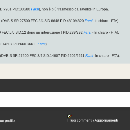
ID:7901 PID:160/80
Farsi
), non è più trasmesso da satellite in Europa.
H (DVB-S SR:27500 FEC:3/4 SID:8648 PID:4810/4820
Farsi
- In chiaro - FTA).
 FEC:5/6 SID:12 dopo un´interruzione ( PID:289/292
Farsi
- In chiaro - FTA).
ID:14607 PID:6601/6611
Farsi
)
V (DVB-S SR:27500 FEC:3/4 SID:14607 PID:6601/6611
Farsi
- In chiaro - FTA).
I Tuoi commenti / Aggiornamenti
tuo profilo