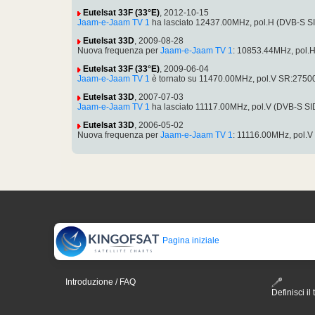
Eutelsat 33F (33°E)
, 2012-10-15
Jaam-e-Jaam TV 1
ha lasciato 12437.00MHz, pol.H (DVB-S S
Eutelsat 33D
, 2009-08-28
Nuova frequenza per
Jaam-e-Jaam TV 1
: 10853.44MHz, pol.
Eutelsat 33F (33°E)
, 2009-06-04
Jaam-e-Jaam TV 1
è tornato su 11470.00MHz, pol.V SR:27500
Eutelsat 33D
, 2007-07-03
Jaam-e-Jaam TV 1
ha lasciato 11117.00MHz, pol.V (DVB-S S
Eutelsat 33D
, 2006-05-02
Nuova frequenza per
Jaam-e-Jaam TV 1
: 11116.00MHz, pol.
Pagina iniziale
Introduzione / FAQ
Definisci il 