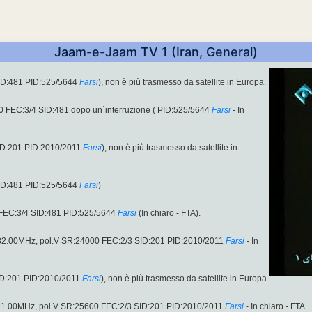
Jaam-e-Jaam TV 1 (Iran, General)
ID:481 PID:525/5644
Farsi
), non è più trasmesso da satellite in Europa.
 FEC:3/4 SID:481 dopo un´interruzione ( PID:525/5644
Farsi
- In
ID:201 PID:2010/2011
Farsi
), non è più trasmesso da satellite in
ID:481 PID:525/5644
Farsi
)
EC:3/4 SID:481 PID:525/5644
Farsi
(In chiaro - FTA).
582.00MHz, pol.V SR:24000 FEC:2/3 SID:201 PID:2010/2011
Farsi
- In
ID:201 PID:2010/2011
Farsi
), non è più trasmesso da satellite in Europa.
091.00MHz, pol.V SR:25600 FEC:2/3 SID:201 PID:2010/2011
Farsi
- In chiaro - FTA.