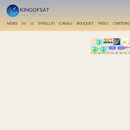
NEWS
[+]
[-]
SATELLITI
CANALI
BOUQUET
FASCI
CIMITERO