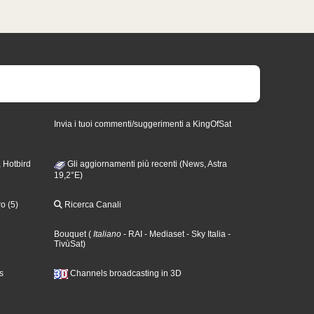
Invia i tuoi commenti/suggerimenti a KingOfSat
 Hotbird
Gli aggiornamenti più recenti (News, Astra
19,2°E)
o (5)
Ricerca Canali
Bouquet
(
Italiano
- RAI
- Mediaset
- Sky Italia
-
TivùSat
)
s
Channels broadcasting in 3D