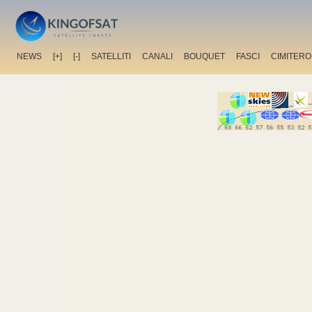
NEWS
[+]
[-]
SATELLITI
CANALI
BOUQUET
FASCI
CIMITERO