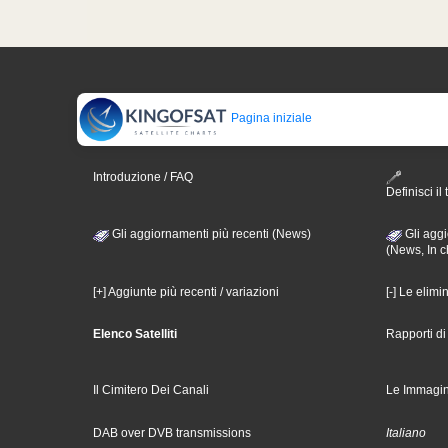
Pagina iniziale
Introduzione / FAQ
Definisci il 
Gli aggiornamenti più recenti (News)
Gli aggi
(News, In c
[+] Aggiunte più recenti / variazioni
[-] Le elimi
Elenco Satelliti
Rapporti d
Il Cimitero Dei Canali
Le Immagin
DAB over DVB transmissions
Italiano