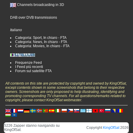
Channels broadcasting in 3D
DAB over DVB transmissions
Italiano
Categoria: Sport, In chiaro - FTA
Categoria: News, In chiaro - FTA
Categoria: Movies, In chiaro - FTA
Frequenze Feed
I Feed più recenti
Forum sul satellite FTA
All contents on this site are protected by copyright and owned by KingOfSat,
except contents shown in some screenshots that belong to their respective
owners. Screenshots are only proposed to help illustrating, identifying and
promoting corresponding TV channels. For all questions/remarks related to
copyright, please contact KingOfSat webmaster.
5226 Zapper stanno navigando su
Copyright
KingOfSat
2026
KingOfSat.