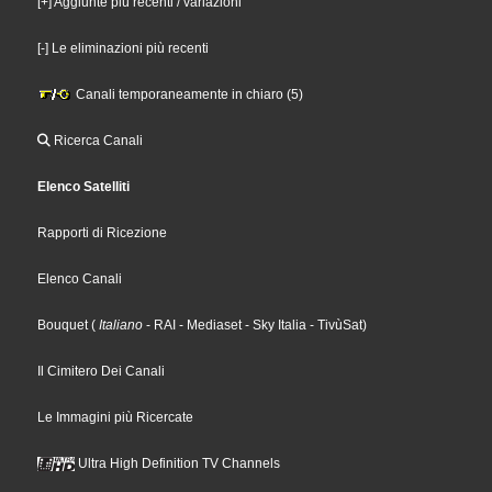
[+] Aggiunte più recenti / variazioni
[-] Le eliminazioni più recenti
Canali temporaneamente in chiaro (5)
Ricerca Canali
Elenco Satelliti
Rapporti di Ricezione
Elenco Canali
Bouquet
(
Italiano
- RAI
- Mediaset
- Sky Italia
- TivùSat
)
Il Cimitero Dei Canali
Le Immagini più Ricercate
Ultra High Definition TV Channels