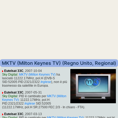
MKTV (Milton Keynes TV) (Regno Unito, Regional)
Eutelsat 33C
, 2007-10-04
Sky Digital
:
MKTV (Milton Keynes TV)
ha
lasciato 11222.17MHz, pol.H (DVB-S
SID:52005 PID:2321/2322
Inglese
), non è più
trasmesso da satellite in Europa.
Eutelsat 33C
, 2007-05-31
Sky Digital
: PID è cambiato per
MKTV (Milton
Keynes TV)
: 11222.17MHz, pol.H:
PID:2321/2322
Inglese
SID:52005
(11222.17MHz, pol.H SR:27500 FEC:2/3 - In chiaro - FTA).
Eutelsat 33C
, 2007-03-13
Sky Digital
: PID è cambiato per
MKTV (Milton Keynes TV)
: 11222.17MHz, pol.H: