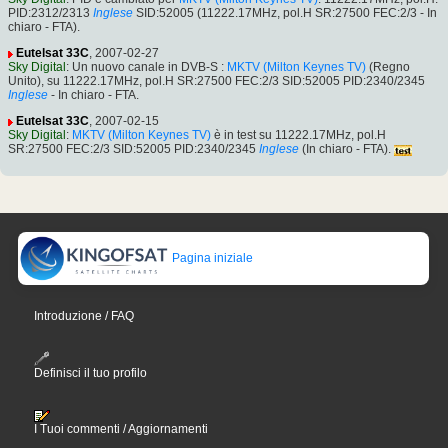
PID:2312/2313
Inglese
SID:52005 (11222.17MHz, pol.H SR:27500 FEC:2/3 - In
chiaro - FTA).
Eutelsat 33C
, 2007-02-27
Sky Digital
: Un nuovo canale in DVB-S :
MKTV (Milton Keynes TV)
(Regno
Unito), su 11222.17MHz, pol.H SR:27500 FEC:2/3 SID:52005 PID:2340/2345
Inglese
- In chiaro - FTA.
Eutelsat 33C
, 2007-02-15
Sky Digital
:
MKTV (Milton Keynes TV)
è in test su 11222.17MHz, pol.H
SR:27500 FEC:2/3 SID:52005 PID:2340/2345
Inglese
(In chiaro - FTA).
Pagina iniziale
Introduzione / FAQ
Definisci il tuo profilo
I Tuoi commenti / Aggiornamenti