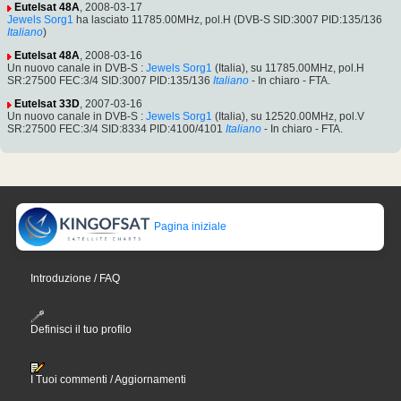
Eutelsat 48A
, 2008-03-17
Jewels Sorg1
ha lasciato 11785.00MHz, pol.H (DVB-S SID:3007 PID:135/136
Italiano
)
Eutelsat 48A
, 2008-03-16
Un nuovo canale in DVB-S :
Jewels Sorg1
(Italia), su 11785.00MHz, pol.H
SR:27500 FEC:3/4 SID:3007 PID:135/136
Italiano
- In chiaro - FTA.
Eutelsat 33D
, 2007-03-16
Un nuovo canale in DVB-S :
Jewels Sorg1
(Italia), su 12520.00MHz, pol.V
SR:27500 FEC:3/4 SID:8334 PID:4100/4101
Italiano
- In chiaro - FTA.
Pagina iniziale
Introduzione / FAQ
Definisci il tuo profilo
I Tuoi commenti / Aggiornamenti