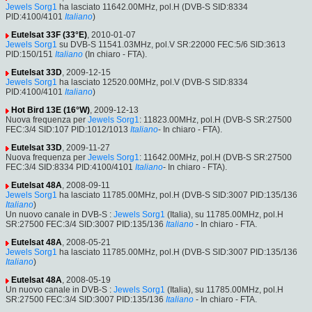
Jewels Sorg1
ha lasciato 11642.00MHz, pol.H (DVB-S SID:8334
PID:4100/4101
Italiano
)
Eutelsat 33F (33°E)
, 2010-01-07
Jewels Sorg1
su DVB-S 11541.03MHz, pol.V SR:22000 FEC:5/6 SID:3613
PID:150/151
Italiano
(In chiaro - FTA).
Eutelsat 33D
, 2009-12-15
Jewels Sorg1
ha lasciato 12520.00MHz, pol.V (DVB-S SID:8334
PID:4100/4101
Italiano
)
Hot Bird 13E (16°W)
, 2009-12-13
Nuova frequenza per
Jewels Sorg1
: 11823.00MHz, pol.H (DVB-S SR:27500
FEC:3/4 SID:107 PID:1012/1013
Italiano
- In chiaro - FTA).
Eutelsat 33D
, 2009-11-27
Nuova frequenza per
Jewels Sorg1
: 11642.00MHz, pol.H (DVB-S SR:27500
FEC:3/4 SID:8334 PID:4100/4101
Italiano
- In chiaro - FTA).
Eutelsat 48A
, 2008-09-11
Jewels Sorg1
ha lasciato 11785.00MHz, pol.H (DVB-S SID:3007 PID:135/136
Italiano
)
Un nuovo canale in DVB-S :
Jewels Sorg1
(Italia), su 11785.00MHz, pol.H
SR:27500 FEC:3/4 SID:3007 PID:135/136
Italiano
- In chiaro - FTA.
Eutelsat 48A
, 2008-05-21
Jewels Sorg1
ha lasciato 11785.00MHz, pol.H (DVB-S SID:3007 PID:135/136
Italiano
)
Eutelsat 48A
, 2008-05-19
Un nuovo canale in DVB-S :
Jewels Sorg1
(Italia), su 11785.00MHz, pol.H
SR:27500 FEC:3/4 SID:3007 PID:135/136
Italiano
- In chiaro - FTA.