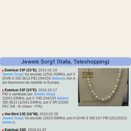
Jewels Sorg1 (Italia, Teleshopping)
Eutelsat 33F (33°E)
, 2013-02-19
Jewels Sorg1
ha lasciato 11541.03MHz, pol.V
(DVB-S SID:3613 PID:154/155
Italiano
), non è
più trasmesso da satellite in Europa.
Eutelsat 33F (33°E)
, 2010-10-17
PID è cambiato per
Jewels Sorg1
:
11541.03MHz, pol.V: PID:154/155
Italiano
SID:3613 (11541.03MHz, pol.V SR:22000
FEC:5/6 - In chiaro - FTA).
Hot Bird 13E (16°W)
, 2010-02-28
Jewels Sorg1
ha lasciato 11823.00MHz, pol.H (DVB-S SID:107 PID:1012/1013
Italiano
)
Eutelsat 33D
, 2010-01-07