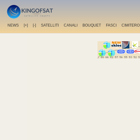
NEWS
[+]
[-]
SATELLITI
CANALI
BOUQUET
FASCI
CIMITERO