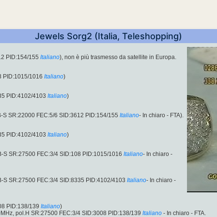
Jewels Sorg2 (Italia, Teleshopping)
12 PID:154/155
Italiano
), non è più trasmesso da satellite in Europa.
8 PID:1015/1016
Italiano
)
35 PID:4102/4103
Italiano
)
B-S SR:22000 FEC:5/6 SID:3612 PID:154/155
Italiano
- In chiaro - FTA).
35 PID:4102/4103
Italiano
)
B-S SR:27500 FEC:3/4 SID:108 PID:1015/1016
Italiano
- In chiaro -
B-S SR:27500 FEC:3/4 SID:8335 PID:4102/4103
Italiano
- In chiaro -
08 PID:138/139
Italiano
)
.00MHz, pol.H SR:27500 FEC:3/4 SID:3008 PID:138/139
Italiano
- In chiaro - FTA.