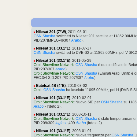
Nilesat 201 (7°W)
, 2011-08-01
OSN Shasha
switched to Nilesat 201 satellite at 11862.00M
PID:207[MPEG-4]/307
Arabo
).
Nilesat 101 (33.1°E)
, 2011-07-17
OSN Shasha
switched to DVB-S2 at 11862.00MHz, pol.V SR:
Nilesat 101 (33.1°E)
, 2011-05-29
Orbit Showtime Network
:
OSN Shasha
è ora codificato in Bet
PID:207/307
Arabo
).
Orbit Showtime Network
:
OSN Shasha
(Emirati Arabi Uniti) è
FEC:3/4 SID:207 PID:207/307
Arabo
).
Eutelsat 4B (4°E)
, 2010-08-02
Orbit
:
OSN Shasha
ha lasciato 11095.00MHz, pol.H (DVB-S S
Nilesat 101 (33.1°E)
, 2010-02-01
Orbit Showtime Network
: Nuovo SID per
OSN Shasha
su 1186
Arabo
- Irdeto 2).
Nilesat 101 (33.1°E)
, 2008-10-11
Orbit Showtime Network
:
OSN Shasha
è stato temporaneamen
PID:209/309
Inglese
,409
Arabo
(Irdeto 2).
Nilesat 101 (33.1°E)
, 2008-01-01
Orbit Showtime Network
: Nuova frequenza per
OSN Shasha
: 