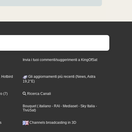
Invia i tuoi commenti/suggerimenti a KingOfSat
 Hotbird
Gli aggiornamenti più recenti (News, Astra
19,2°E)
o (7)
Ricerca Canali
Bouquet
(
Italiano
- RAI
- Mediaset
- Sky Italia
-
TivùSat
)
s
Channels broadcasting in 3D