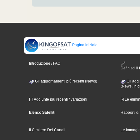
Pagina iniziale
Introduzione / FAQ
Definisci il 
Gli aggiornamenti più recenti (News)
Gli aggi
(News, In c
[+] Aggiunte più recenti / variazioni
[-] Le elimi
Elenco Satelliti
Rapporti d
Il Cimitero Dei Canali
Le Immagin