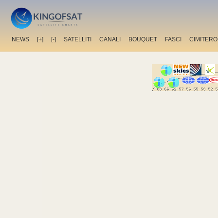
NEWS
[+]
[-]
SATELLITI
CANALI
BOUQUET
FASCI
CIMITERO