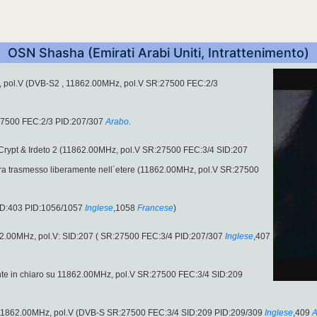
OSN Shasha (Emirati Arabi Uniti, Intrattenimento)
Hz, pol.V (DVB-S2 , 11862.00MHz, pol.V SR:27500 FEC:2/3
27500 FEC:2/3 PID:207/307
Arabo
.
aCrypt & Irdeto 2 (11862.00MHz, pol.V SR:27500 FEC:3/4 SID:207
 ora trasmesso liberamente nell´etere (11862.00MHz, pol.V SR:27500
ID:403 PID:1056/1057
Inglese
,1058
Francese
)
2.00MHz, pol.V: SID:207 ( SR:27500 FEC:3/4 PID:207/307
Inglese
,407
te in chiaro su 11862.00MHz, pol.V SR:27500 FEC:3/4 SID:209
11862.00MHz, pol.V (DVB-S SR:27500 FEC:3/4 SID:209 PID:209/309
Inglese
,409
A