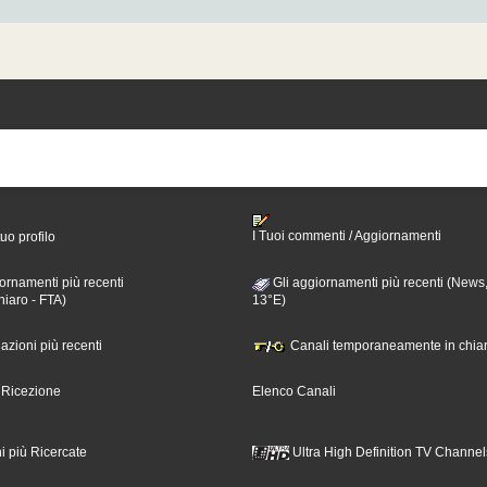
I Tuoi commenti / Aggiornamenti
tuo profilo
ornamenti più recenti
Gli aggiornamenti più recenti (News,
hiaro - FTA)
13°E)
nazioni più recenti
Canali temporaneamente in chiar
i Ricezione
Elenco Canali
i più Ricercate
Ultra High Definition TV Channel