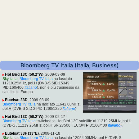
Bloomberg TV Italia (Italia, Business)
Hot Bird 13C (50.2°W)
, 2009-03-09
Sky Italia
:
Bloomberg TV Italia
ha lasciato
11219.25MHz, pol.H (DVB-S SID:15349
PID:160/400
Italiano
), non è più trasmesso da
satellite in Europa.
Eutelsat 33D
, 2009-03-09
Bloomberg TV Italia
ha lasciato 11642.00MHz,
pol.H (DVB-S SID:2 PID:1260/1220
Italiano
)
Hot Bird 13C (50.2°W)
, 2009-02-17
Bloomberg TV Italia
switched to Hot Bird 13C satellite at 11219.25MHz, pol.H
(DVB-S , 11219.25MHz, pol.H SR:27500 FEC:3/4 PID:160/400
Italiano
).
Eutelsat 33F (33°E)
, 2008-11-18
Sky Italia
:
Bloomberg TV Italia
ha lasciato 12054.00MHz, pol.H (DVB-S