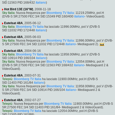
SID:11563 PID:168/432
Italiano
)
Hot Bird 13E (16°W)
, 2008-11-18
Sky Italia
: Nuova frequenza per
Bloomberg TV Italia
: 11219.25MHz, pol.H
(DVB-S SR:27500 FEC:3/4 SID:15349 PID:160/400
Italiano
- VideoGuard).
Eutelsat 48A
, 2005-06-12
Sky Italia
:
Bloomberg TV Italia
ha lasciato 11996.00MHz, pol.V (DVB-S
SID:11032 PID:172/448
Italiano
)
Eutelsat 48A
, 2005-06-03
Sky Italia
: Nuova frequenza per
Bloomberg TV Italia
: 11996.00MHz, pol.V (DVB-
S SR:27500 FEC:3/4 SID:11032 PID:172/448
Italiano
- Mediaguard 2).
Eutelsat 48A
, 2004-06-16
Sky Italia
:
Bloomberg TV Italia
ha lasciato 11958.00MHz, pol.V (DVB-S
SID:10914 PID:166/104
Italiano
)
Sky Italia
: Nuova frequenza per
Bloomberg TV Italia
: 12054.00MHz, pol.H
(DVB-S SR:27500 FEC:3/4 SID:11563 PID:168/432
Italiano
- Mediaguard 2 &
VideoGuard).
Eutelsat 48A
, 2003-07-31
Telepiù
:
Bloomberg TV Italia
ha lasciato 11900.00MHz, pol.H (DVB-S
SID:11403 PID:161/84
Italiano
)
Sky Italia
: Nuova frequenza per
Bloomberg TV Italia
: 11958.00MHz, pol.V (DVB-
S SR:27500 FEC:3/4 SID:10914 PID:166/104
Italiano
- Mediaguard 2 &
VideoGuard).
Eutelsat 48A
, 2002-07-27
Telepiù
: Nuova frequenza per
Bloomberg TV Italia
: 11900.00MHz, pol.H (DVB-S
SR:27500 FEC:3/4 SID:11403 PID:161/84- Mediaguard 2 & VideoGuard).
Telepiù
:
Bloomberg TV Italia
ha lasciato 12054.00MHz, pol.H (DVB-S
SID:11505 PID:162/88)