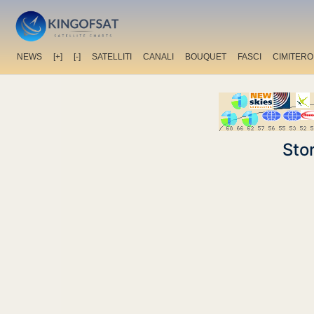
NEWS
[+]
[-]
SATELLITI
CANALI
BOUQUET
FASCI
CIMITERO
Sto