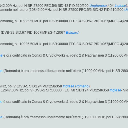
0842.00MHz, pol.H SR:27500 FEC:5/6 SID:42 PID:510/500
Ungherese
,404
Inglese
).
ramente nell´etere (10842.00MHz, pol.H SR:27500 FEC:5/6 SID:42 PID:510/500
U
omania), su 10925.50MHz, pol.H SR:30000 FEC:3/4 SID:67 PID:1067[MPEG-4]/2
H (DVB-S2 SID:67 PID:1067[MPEG-4]/2067
Bulgaro
)
omania), su 10925.50MHz, pol.H SR:30000 FEC:3/4 SID:67 PID:1067[MPEG-4]/2
pe
è ora codificato in Conax & Cryptoworks & Irdeto 2 & Nagravision 3 (11900.00
pe
(Romania) è ora trasmesso liberamente nell´etere (11900.00MHz, pol.H SR:28
MHz, pol.V (DVB-S SID:194 PID:258/358
Inglese
Romeno
)
: 12647.00MHz, pol.V (DVB-S SR:30000 FEC:7/8 SID:194 PID:258/358
Inglese
- Vi
pe
è ora codificato in Conax & Cryptoworks & Irdeto 2 & Nagravision 3 (11900.00
pe
(Romania) è ora trasmesso liberamente nell´etere (11900.00MHz, pol.H SR:28