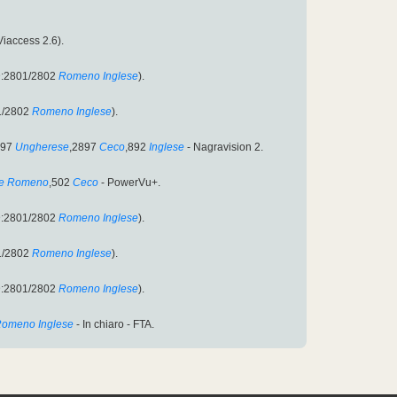
iaccess 2.6).
D:2801/2802
Romeno
Inglese
).
1/2802
Romeno
Inglese
).
897
Ungherese
,2897
Ceco
,892
Inglese
- Nagravision 2.
e
Romeno
,502
Ceco
- PowerVu+.
D:2801/2802
Romeno
Inglese
).
1/2802
Romeno
Inglese
).
D:2801/2802
Romeno
Inglese
).
Romeno
Inglese
- In chiaro - FTA.