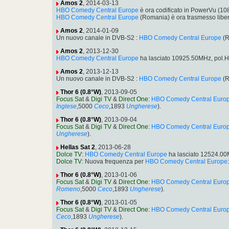
Amos 2
, 2014-03-13
HBO Comedy Central Europe
è ora codificato in PowerVu (1
HBO Comedy Central Europe
(Romania) è ora trasmesso libe
Amos 2
, 2014-01-09
Un nuovo canale in DVB-S2 :
HBO Comedy Central Europe
(R
Amos 2
, 2013-12-30
HBO Comedy Central Europe
ha lasciato 10925.50MHz, pol.
Amos 2
, 2013-12-13
Un nuovo canale in DVB-S2 :
HBO Comedy Central Europe
(R
Thor 6 (0.8°W)
, 2013-09-05
Focus Sat
&
Digi TV
&
Direct One
:
HBO Comedy Central Euro
Inglese
,5000
Ceco
,1893
Ungherese
).
Thor 6 (0.8°W)
, 2013-09-04
Focus Sat
&
Digi TV
&
Direct One
:
HBO Comedy Central Euro
Ungherese
).
Hellas Sat 2
, 2013-06-28
Dolce TV
:
HBO Comedy Central Europe
ha lasciato 12524.00
Dolce TV
: Nuova frequenza per
HBO Comedy Central Europe
Thor 6 (0.8°W)
, 2013-01-06
Focus Sat
&
Digi TV
&
Direct One
:
HBO Comedy Central Euro
Romeno
,5000
Ceco
,1893
Ungherese
).
Thor 6 (0.8°W)
, 2013-01-05
Focus Sat
&
Digi TV
&
Direct One
:
HBO Comedy Central Euro
Ceco
,1893
Ungherese
).