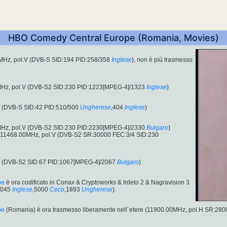
HBO Comedy Central Europe (Romania, Movies)
MHz, pol.V (DVB-S SID:194 PID:258/358
Inglese
), non è più trasmesso
MHz, pol.V (DVB-S2 SID:230 PID:1223[MPEG-4]/1323
Inglese
)
H (DVB-S SID:42 PID:510/500
Ungherese
,404
Inglese
)
MHz, pol.V (DVB-S2 SID:230 PID:2230[MPEG-4]/2330
Bulgaro
)
: 11468.00MHz, pol.V (DVB-S2 SR:30000 FEC:3/4 SID:230
H (DVB-S2 SID:67 PID:1067[MPEG-4]/2067
Bulgaro
)
pe
è ora codificato in Conax & Cryptoworks & Irdeto 2 & Nagravision 3
4045
Inglese
,5000
Ceco
,1893
Ungherese
).
pe
(Romania) è ora trasmesso liberamente nell´etere (11900.00MHz, pol.H SR:28