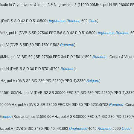
ficato in Cryptoworks & Irdeto 2 & Nagravision 3 (11900.00MHz, pol.H SR:28000 
H (DVB-S SID:42 PID:510/500
Ungherese
Romeno
,502
Ceco
)
0MHz, pol.H (DVB-S SR:27500 FEC:5/6 SID:42 PID:510/500
Ungherese
Romeno
,5
 pol.V (DVB-S SID:69 PID:1501/1502
Romeno
)
0MHz, pol.V: SID:69 ( SR:27500 FEC:3/4 PID:1501/1502
Romeno
- Conax & Viacce
 pol.H (DVB-S SID:30 PID:5701/5702
Romeno
)
MHz, pol.V (DVB-S2 SID:230 PID:2230[MPEG-4]/2330
Bulgaro
)
: 11591.00MHz, pol.V (DVB-S2 SR:30000 FEC:3/4 SID:230 PID:2230[MPEG-4]/233
360.00MHz, pol.V (DVB-S SR:27500 FEC:3/4 SID:30 PID:5701/5702
Romeno
- Cona
Europe
(Romania), su 11550.00MHz, pol.V SR:30000 FEC:3/4 SID:230 PID:2230[
Hz, pol.H (DVB-S SID:3480 PID:4044/1893
Ungherese
,4045
Romeno
,5000
Ceco
)