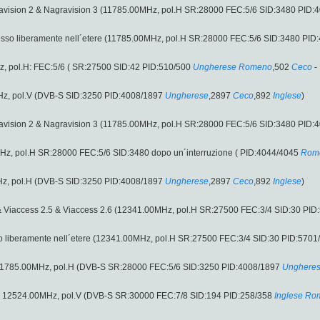
gravision 2 & Nagravision 3 (11785.00MHz, pol.H SR:28000 FEC:5/6 SID:3480 PID:
sso liberamente nell´etere (11785.00MHz, pol.H SR:28000 FEC:5/6 SID:3480 PID
 pol.H: FEC:5/6 ( SR:27500 SID:42 PID:510/500
Ungherese
Romeno
,502
Ceco
-
Hz, pol.V (DVB-S SID:3250 PID:4008/1897
Ungherese
,2897
Ceco
,892
Inglese
)
gravision 2 & Nagravision 3 (11785.00MHz, pol.H SR:28000 FEC:5/6 SID:3480 PID:
Hz, pol.H SR:28000 FEC:5/6 SID:3480 dopo un´interruzione ( PID:4044/4045
Rom
Hz, pol.H (DVB-S SID:3250 PID:4008/1897
Ungherese
,2897
Ceco
,892
Inglese
)
 & Viaccess 2.5 & Viaccess 2.6 (12341.00MHz, pol.H SR:27500 FEC:3/4 SID:30 PI
 liberamente nell´etere (12341.00MHz, pol.H SR:27500 FEC:3/4 SID:30 PID:5701
11785.00MHz, pol.H (DVB-S SR:28000 FEC:5/6 SID:3250 PID:4008/1897
Unghere
: 12524.00MHz, pol.V (DVB-S SR:30000 FEC:7/8 SID:194 PID:258/358
Inglese
Ro