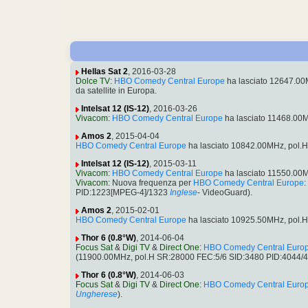
Hellas Sat 2
, 2016-03-28
Dolce TV
:
HBO Comedy Central Europe
ha lasciato 12647.00
da satellite in Europa.
Intelsat 12 (IS-12)
, 2016-03-26
Vivacom
:
HBO Comedy Central Europe
ha lasciato 11468.00
Amos 2
, 2015-04-04
HBO Comedy Central Europe
ha lasciato 10842.00MHz, pol.
Intelsat 12 (IS-12)
, 2015-03-11
Vivacom
:
HBO Comedy Central Europe
ha lasciato 11550.00
Vivacom
: Nuova frequenza per
HBO Comedy Central Europe
PID:1223[MPEG-4]/1323
Inglese
- VideoGuard).
Amos 2
, 2015-02-01
HBO Comedy Central Europe
ha lasciato 10925.50MHz, pol.
Thor 6 (0.8°W)
, 2014-06-04
Focus Sat
&
Digi TV
&
Direct One
:
HBO Comedy Central Euro
(11900.00MHz, pol.H SR:28000 FEC:5/6 SID:3480 PID:4044/
Thor 6 (0.8°W)
, 2014-06-03
Focus Sat
&
Digi TV
&
Direct One
:
HBO Comedy Central Euro
Ungherese
).