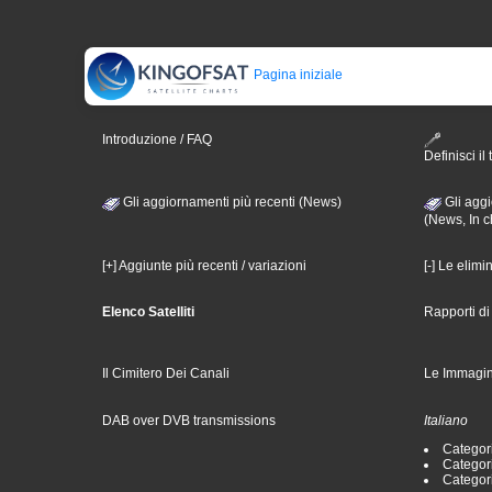
Pagina iniziale
Introduzione / FAQ
Definisci il 
Gli aggiornamenti più recenti (News)
Gli aggi
(News, In c
[+] Aggiunte più recenti / variazioni
[-] Le elimi
Elenco Satelliti
Rapporti d
Il Cimitero Dei Canali
Le Immagin
DAB over DVB transmissions
Italiano
Categori
Categori
Categori