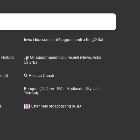
Invia i tuoi commenti/suggerimenti a KingOfSat
 Hotbird
Gli aggiornamenti più recenti (News, Astra
19,2°E)
o (5)
Ricerca Canali
Bouquet
(
Italiano
- RAI
- Mediaset
- Sky Italia
-
TivùSat
)
s
Channels broadcasting in 3D