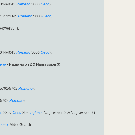
4044/4045
Romeno
,5000
Ceco
).
:4044/4045
Romeno
,5000
Ceco
).
 PowerVu+).
4044/4045
Romeno
,5000
Ceco
).
eno
- Nagravision 2 & Nagravision 3).
D:5701/5702
Romeno
).
/5702
Romeno
).
se
,2897
Ceco
,892
Inglese
- Nagravision 2 & Nagravision 3).
meno
- VideoGuard).