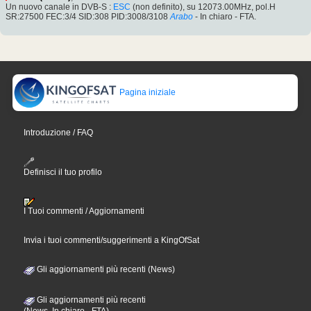
Un nuovo canale in DVB-S :
ESC
(non definito), su 12073.00MHz, pol.H
SR:27500 FEC:3/4 SID:308 PID:3008/3108
Arabo
- In chiaro - FTA.
Pagina iniziale
Introduzione / FAQ
Definisci il tuo profilo
I Tuoi commenti / Aggiornamenti
Invia i tuoi commenti/suggerimenti a KingOfSat
Gli aggiornamenti più recenti (News)
Gli aggiornamenti più recenti