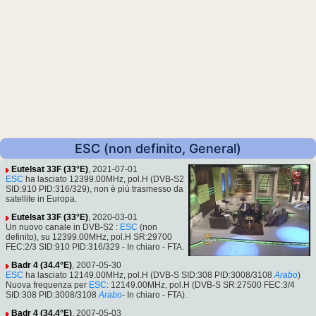
ESC (non definito, General)
Eutelsat 33F (33°E)
, 2021-07-01
ESC
ha lasciato 12399.00MHz, pol.H (DVB-S2
SID:910 PID:316/329), non è più trasmesso da
satellite in Europa.
Eutelsat 33F (33°E)
, 2020-03-01
Un nuovo canale in DVB-S2 :
ESC
(non
definito), su 12399.00MHz, pol.H SR:29700
FEC:2/3 SID:910 PID:316/329 - In chiaro - FTA.
Badr 4 (34.4°E)
, 2007-05-30
ESC
ha lasciato 12149.00MHz, pol.H (DVB-S SID:308 PID:3008/3108
Arabo
)
Nuova frequenza per
ESC
: 12149.00MHz, pol.H (DVB-S SR:27500 FEC:3/4
SID:308 PID:3008/3108
Arabo
- In chiaro - FTA).
Badr 4 (34.4°E)
, 2007-05-03