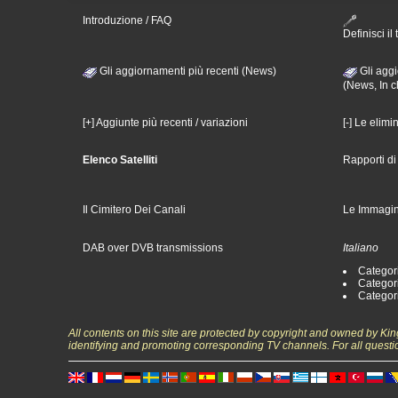
Introduzione / FAQ
Definisci il 
Gli aggiornamenti più recenti (News)
Gli aggi
(News, In c
[+] Aggiunte più recenti / variazioni
[-] Le elimi
Elenco Satelliti
Rapporti d
Il Cimitero Dei Canali
Le Immagin
DAB over DVB transmissions
Italiano
Categori
Categori
Categori
All contents on this site are protected by copyright and owned by Ki
identifying and promoting corresponding TV channels. For all questi