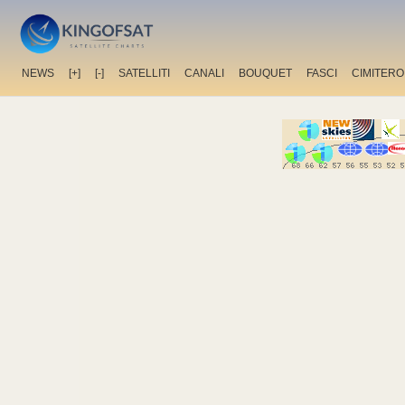
NEWS
[+]
[-]
SATELLITI
CANALI
BOUQUET
FASCI
CIMITERO