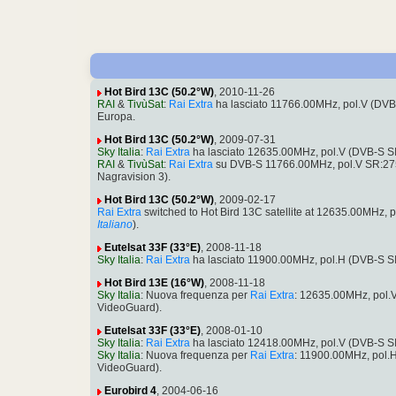
Hot Bird 13C (50.2°W)
, 2010-11-26
RAI
&
TivùSat
:
Rai Extra
ha lasciato 11766.00MHz, pol.V (DV
Europa.
Hot Bird 13C (50.2°W)
, 2009-07-31
Sky Italia
:
Rai Extra
ha lasciato 12635.00MHz, pol.V (DVB-S S
RAI
&
TivùSat
:
Rai Extra
su DVB-S 11766.00MHz, pol.V SR:27
Nagravision 3).
Hot Bird 13C (50.2°W)
, 2009-02-17
Rai Extra
switched to Hot Bird 13C satellite at 12635.00MHz,
Italiano
).
Eutelsat 33F (33°E)
, 2008-11-18
Sky Italia
:
Rai Extra
ha lasciato 11900.00MHz, pol.H (DVB-S S
Hot Bird 13E (16°W)
, 2008-11-18
Sky Italia
: Nuova frequenza per
Rai Extra
: 12635.00MHz, pol.
VideoGuard).
Eutelsat 33F (33°E)
, 2008-01-10
Sky Italia
:
Rai Extra
ha lasciato 12418.00MHz, pol.V (DVB-S S
Sky Italia
: Nuova frequenza per
Rai Extra
: 11900.00MHz, pol.
VideoGuard).
Eurobird 4
, 2004-06-16