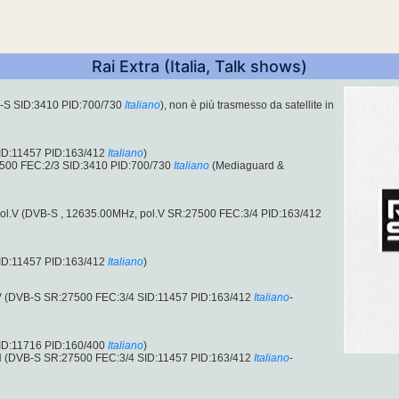
Rai Extra (Italia, Talk shows)
B-S SID:3410 PID:700/730
Italiano
), non è più trasmesso da satellite in
ID:11457 PID:163/412
Italiano
)
500 FEC:2/3 SID:3410 PID:700/730
Italiano
(Mediaguard &
 pol.V (DVB-S , 12635.00MHz, pol.V SR:27500 FEC:3/4 PID:163/412
ID:11457 PID:163/412
Italiano
)
V (DVB-S SR:27500 FEC:3/4 SID:11457 PID:163/412
Italiano
-
ID:11716 PID:160/400
Italiano
)
H (DVB-S SR:27500 FEC:3/4 SID:11457 PID:163/412
Italiano
-