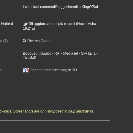
Invia i tuoi commenti/suggerimenti a KingOfSat
 Hotbird
Gli aggiornamenti più recenti (News, Astra
19,2°E)
o (7)
Ricerca Canali
Bouquet
(
Italiano
- RAI
- Mediaset
- Sky Italia
-
TivùSat
)
s
Channels broadcasting in 3D
owners. Screenshots are only proposed to help illustrating,