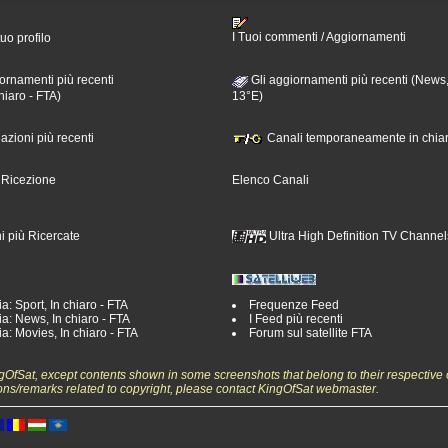
I Tuoi commenti / Aggiornamenti
tuo profilo
ornamenti più recenti
Gli aggiornamenti più recenti (News,
hiaro - FTA)
13°E)
nazioni più recenti
Canali temporaneamente in chiar
i Ricezione
Elenco Canali
i più Ricercate
Ultra High Definition TV Channel
a: Sport, In chiaro - FTA
Frequenze Feed
a: News, In chiaro - FTA
I Feed più recenti
a: Movies, In chiaro - FTA
Forum sul satellite FTA
ngOfSat, except contents shown in some screenshots that belong to their respective 
ons/remarks related to copyright, please contact KingOfSat webmaster.