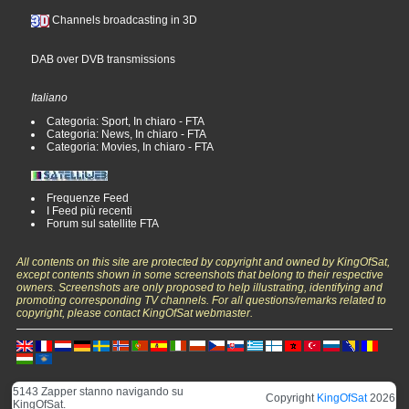
Channels broadcasting in 3D
DAB over DVB transmissions
Italiano
Categoria: Sport, In chiaro - FTA
Categoria: News, In chiaro - FTA
Categoria: Movies, In chiaro - FTA
Frequenze Feed
I Feed più recenti
Forum sul satellite FTA
All contents on this site are protected by copyright and owned by KingOfSat,
except contents shown in some screenshots that belong to their respective
owners. Screenshots are only proposed to help illustrating, identifying and
promoting corresponding TV channels. For all questions/remarks related to
copyright, please contact KingOfSat webmaster.
5143 Zapper stanno navigando su
Copyright
KingOfSat
2026
KingOfSat.