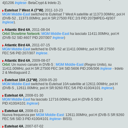
4]/1206
Inglese
- BetaCrypt & Irdeto 2).
Eutelsat 7 West A (7°W)
, 2011-10-23
MGM Middle-East
switched to Eutelsat 7 West A satellite at 11373.00MHz, pol.H
(DVB-S2 , 11373.00MHz, pol.H SR:27500 FEC:2/3 PID:207[MPEG-4]/307
Inglese
).
Atlantic Bird 4A
, 2011-08-04
Orbit Showtime Network
:
MGM Middle-East
ha lasciato 11411.00MHz, pol.H
(DVB-S2 SID:4607 PID:207/307
Inglese
)
Atlantic Bird 4A
, 2011-07-15
MGM Middle-East
switched to DVB-S2 at 11411.00MHz, pol.H SR:27500
FEC:5/6 PID:207/307
Inglese
.
Atlantic Bird 4A
, 2009-08-07
Orbit
: Un nuovo canale in DVB-S :
MGM Middle-East
(Regno Unito), su
11411.00MHz, pol.H SR:27500 FEC:3/4 SID:5606 PID:206/306
Inglese
- Irdeto
2 & Mediaguard 2.
Eutelsat 10A (12°W)
, 2009-05-20
MGM Middle-East
switched to Eutelsat 10A satellite at 12611.00MHz, pol.H
(DVB-S , 12611.00MHz, pol.H SR:9260 FEC:5/6 PID:4100/4101
Inglese
).
Eutelsat 4A
, 2008-01-30
MGM Middle-East
ha lasciato 12716.00MHz, pol.H (DVB-S SID:3
PID:4100/4101
Inglese
)
Eutelsat 4A
, 2008-01-23
Nuova frequenza per
MGM Middle-East
: 12611.00MHz, pol.H (DVB-S SR:9260
FEC:5/6 SID:3 PID:4100/4101
Inglese
- BISS).
Eutelsat 4A
, 2007-07-02