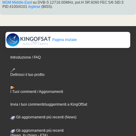
MGM Middle-East
su DVB-S 12716.00MHz, pol.H SR:9260 FEC:5/6 SID:3
PID:4100/4101
Inglese
(BISS).
Pagina iniziale
Introduzione / FAQ
Definisci il tuo profilo
I Tuoi commenti / Aggiornamenti
Invia i tuoi commenti/suggerimenti a KingOfSat
Gli aggiornamenti più recenti (News)
Gli aggiornamenti più recenti
(News, In chiaro - FTA)