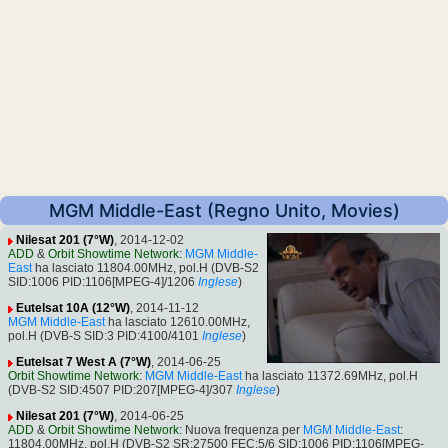
MGM Middle-East (Regno Unito, Movies)
Nilesat 201 (7°W)
, 2014-12-02
ADD
&
Orbit Showtime Network
:
MGM Middle-
East
ha lasciato 11804.00MHz, pol.H (DVB-S2
SID:1006 PID:1106[MPEG-4]/1206
Inglese
)
Eutelsat 10A (12°W)
, 2014-11-12
MGM Middle-East
ha lasciato 12610.00MHz,
pol.H (DVB-S SID:3 PID:4100/4101
Inglese
)
Eutelsat 7 West A (7°W)
, 2014-06-25
Orbit Showtime Network
:
MGM Middle-East
ha lasciato 11372.69MHz, pol.H
(DVB-S2 SID:4507 PID:207[MPEG-4]/307
Inglese
)
Nilesat 201 (7°W)
, 2014-06-25
ADD
&
Orbit Showtime Network
: Nuova frequenza per
MGM Middle-East
:
11804.00MHz, pol.H (DVB-S2 SR:27500 FEC:5/6 SID:1006 PID:1106[MPEG-