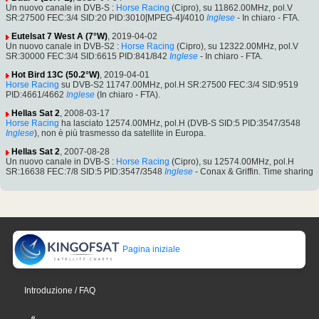
Un nuovo canale in DVB-S :
Horse Racing
(Cipro), su 11862.00MHz, pol.V
SR:27500 FEC:3/4 SID:20 PID:3010[MPEG-4]/4010
Inglese
- In chiaro - FTA.
Eutelsat 7 West A (7°W)
, 2019-04-02
Un nuovo canale in DVB-S2 :
Horse Racing
(Cipro), su 12322.00MHz, pol.V
SR:30000 FEC:3/4 SID:6615 PID:841/842
Inglese
- In chiaro - FTA.
Hot Bird 13C (50.2°W)
, 2019-04-01
Horse Racing
su DVB-S2 11747.00MHz, pol.H SR:27500 FEC:3/4 SID:9519
PID:4661/4662
Inglese
(In chiaro - FTA).
Hellas Sat 2
, 2008-03-17
Horse Racing
ha lasciato 12574.00MHz, pol.H (DVB-S SID:5 PID:3547/3548
Inglese
), non è più trasmesso da satellite in Europa.
Hellas Sat 2
, 2007-08-28
Un nuovo canale in DVB-S :
Horse Racing
(Cipro), su 12574.00MHz, pol.H
SR:16638 FEC:7/8 SID:5 PID:3547/3548
Inglese
- Conax & Griffin. Time sharing
Pagina iniziale
Introduzione / FAQ