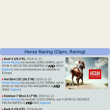
Horse Racing (Cipro, Racing)
Badr 6 (20.4°E)
, 2019-11-13
Horse Racing
ha lasciato 11862.00MHz, pol.V
(DVB-S SID:20 PID:3010[MPEG-4]
/4010
Inglese
), non è più trasmesso da satellite in
Europa.
Hot Bird 13C (50.2°W)
, 2019-11-13
Horse Racing
ha lasciato 11747.00MHz, pol.H
(DVB-S2 SID:9519 PID:4661[MPEG-4]
/4662
Inglese
)
Eutelsat 7 West A (7°W)
, 2019-11-12
Horse Racing
ha lasciato 12322.00MHz, pol.V (DVB-S2 SID:6615
PID:841[MPEG-4]
/842
Inglese
)
Badr 6 (20.4°E)
, 2019-04-04