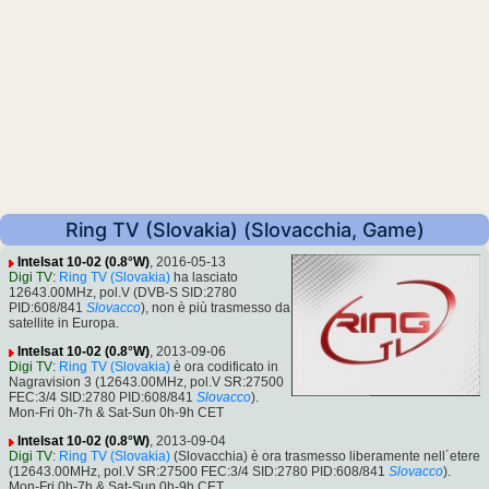
Ring TV (Slovakia) (Slovacchia, Game)
Intelsat 10-02 (0.8°W)
, 2016-05-13
Digi TV
:
Ring TV (Slovakia)
ha lasciato
12643.00MHz, pol.V (DVB-S SID:2780
PID:608/841
Slovacco
), non è più trasmesso da
satellite in Europa.
Intelsat 10-02 (0.8°W)
, 2013-09-06
Digi TV
:
Ring TV (Slovakia)
è ora codificato in
Nagravision 3 (12643.00MHz, pol.V SR:27500
FEC:3/4 SID:2780 PID:608/841
Slovacco
).
Mon-Fri 0h-7h & Sat-Sun 0h-9h CET
Intelsat 10-02 (0.8°W)
, 2013-09-04
Digi TV
:
Ring TV (Slovakia)
(Slovacchia) è ora trasmesso liberamente nell´etere
(12643.00MHz, pol.V SR:27500 FEC:3/4 SID:2780 PID:608/841
Slovacco
).
Mon-Fri 0h-7h & Sat-Sun 0h-9h CET