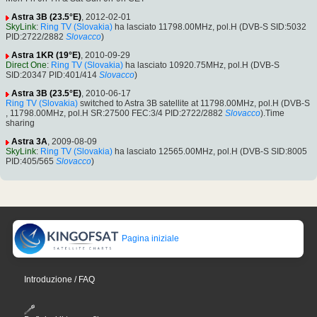
Astra 3B (23.5°E)
, 2012-02-01
SkyLink
:
Ring TV (Slovakia)
ha lasciato 11798.00MHz, pol.H (DVB-S SID:5032
PID:2722/2882
Slovacco
)
Astra 1KR (19°E)
, 2010-09-29
Direct One
:
Ring TV (Slovakia)
ha lasciato 10920.75MHz, pol.H (DVB-S
SID:20347 PID:401/414
Slovacco
)
Astra 3B (23.5°E)
, 2010-06-17
Ring TV (Slovakia)
switched to Astra 3B satellite at 11798.00MHz, pol.H (DVB-S
, 11798.00MHz, pol.H SR:27500 FEC:3/4 PID:2722/2882
Slovacco
).Time
sharing
Astra 3A
, 2009-08-09
SkyLink
:
Ring TV (Slovakia)
ha lasciato 12565.00MHz, pol.H (DVB-S SID:8005
PID:405/565
Slovacco
)
Pagina iniziale
Introduzione / FAQ