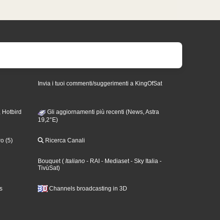
Invia i tuoi commenti/suggerimenti a KingOfSat
 Hotbird
Gli aggiornamenti più recenti (News, Astra
19,2°E)
o (5)
Ricerca Canali
Bouquet
(
Italiano
- RAI
- Mediaset
- Sky Italia
-
TivùSat
)
s
Channels broadcasting in 3D