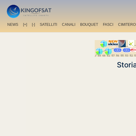
NEWS
[+]
[-]
SATELLITI
CANALI
BOUQUET
FASCI
CIMITERO
Stori