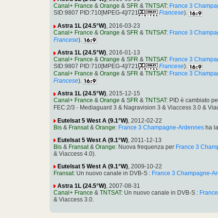
Canal+ France
&
Orange
&
SFR
&
TNTSAT
:
France 3 Champa
SID:9807 PID:710[MPEG-4]/721
Francese
).
Astra 1L (24.5°W)
, 2016-03-23
Canal+ France
&
Orange
&
SFR
&
TNTSAT
:
France 3 Champa
Francese
).
Astra 1L (24.5°W)
, 2016-01-13
Canal+ France
&
Orange
&
SFR
&
TNTSAT
:
France 3 Champa
SID:9807 PID:710[MPEG-4]/721
Francese
).
Canal+ France
&
Orange
&
SFR
&
TNTSAT
:
France 3 Champa
Francese
).
Astra 1L (24.5°W)
, 2015-12-15
Canal+ France
&
Orange
&
SFR
&
TNTSAT
: PID è cambiato p
FEC:2/3 - Mediaguard 3 & Nagravision 3 & Viaccess 3.0 & Via
Eutelsat 5 West A (9.1°W)
, 2012-02-22
Bis
&
Fransat
&
Orange
:
France 3 Champagne-Ardennes
ha l
Eutelsat 5 West A (9.1°W)
, 2011-12-13
Bis
&
Fransat
&
Orange
: Nuova frequenza per
France 3 Cham
& Viaccess 4.0).
Eutelsat 5 West A (9.1°W)
, 2009-10-22
Fransat
: Un nuovo canale in DVB-S :
France 3 Champagne-A
Astra 1L (24.5°W)
, 2007-08-31
Canal+ France
&
TNTSAT
: Un nuovo canale in DVB-S :
Franc
& Viaccess 3.0.