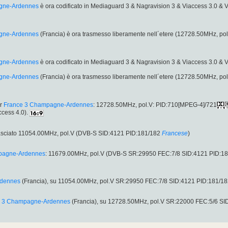
gne-Ardennes
è ora codificato in Mediaguard 3 & Nagravision 3 & Viaccess 3.0 &
gne-Ardennes
(Francia) è ora trasmesso liberamente nell´etere (12728.50MHz, 
gne-Ardennes
è ora codificato in Mediaguard 3 & Nagravision 3 & Viaccess 3.0 &
gne-Ardennes
(Francia) è ora trasmesso liberamente nell´etere (12728.50MHz, 
er
France 3 Champagne-Ardennes
: 12728.50MHz, pol.V: PID:710[MPEG-4]/721
ccess 4.0).
asciato 11054.00MHz, pol.V (DVB-S SID:4121 PID:181/182
Francese
)
pagne-Ardennes
: 11679.00MHz, pol.V (DVB-S SR:29950 FEC:7/8 SID:4121 PID:1
rdennes
(Francia), su 11054.00MHz, pol.V SR:29950 FEC:7/8 SID:4121 PID:181/1
e 3 Champagne-Ardennes
(Francia), su 12728.50MHz, pol.V SR:22000 FEC:5/6 SI