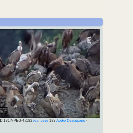
PID:181[MPEG-4]/182
Francese
,183
Audio Description
-