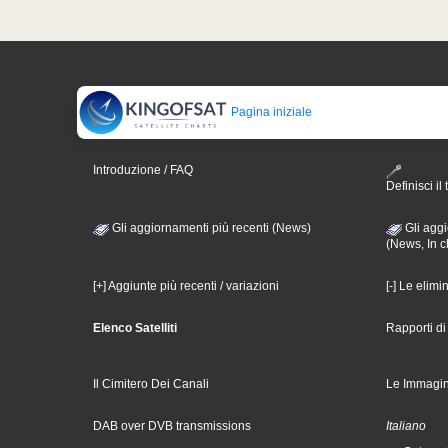
Pagina iniziale
Introduzione / FAQ
Definisci il 
Gli aggiornamenti più recenti (News)
Gli aggi
(News, In c
[+] Aggiunte più recenti / variazioni
[-] Le elimi
Elenco Satelliti
Rapporti d
Il Cimitero Dei Canali
Le Immagin
DAB over DVB transmissions
Italiano