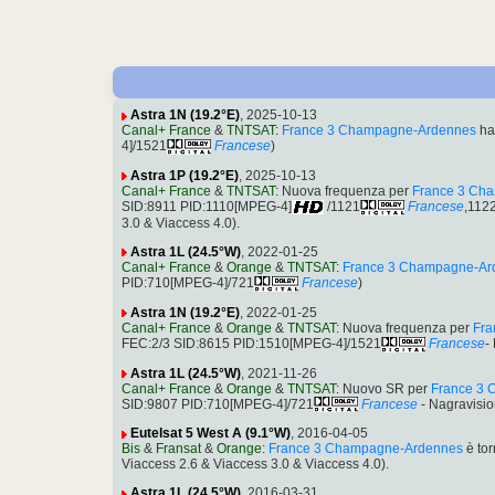
Astra 1N (19.2°E)
, 2025-10-13
Canal+ France
&
TNTSAT
:
France 3 Champagne-Ardennes
ha
4]/1521
Francese
)
Astra 1P (19.2°E)
, 2025-10-13
Canal+ France
&
TNTSAT
: Nuova frequenza per
France 3 Ch
SID:8911 PID:1110[MPEG-4]
/1121
Francese
,112
3.0 & Viaccess 4.0).
Astra 1L (24.5°W)
, 2022-01-25
Canal+ France
&
Orange
&
TNTSAT
:
France 3 Champagne-Ar
PID:710[MPEG-4]/721
Francese
)
Astra 1N (19.2°E)
, 2022-01-25
Canal+ France
&
Orange
&
TNTSAT
: Nuova frequenza per
Fra
FEC:2/3 SID:8615 PID:1510[MPEG-4]/1521
Francese
-
Astra 1L (24.5°W)
, 2021-11-26
Canal+ France
&
Orange
&
TNTSAT
: Nuovo SR per
France 3
SID:9807 PID:710[MPEG-4]/721
Francese
- Nagravisio
Eutelsat 5 West A (9.1°W)
, 2016-04-05
Bis
&
Fransat
&
Orange
:
France 3 Champagne-Ardennes
è to
Viaccess 2.6 & Viaccess 3.0 & Viaccess 4.0).
Astra 1L (24.5°W)
, 2016-03-31