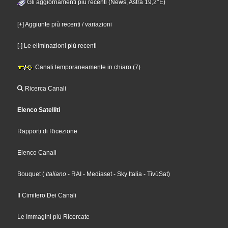
Gli aggiornamenti più recenti (News, Astra 19,2°E)
[+] Aggiunte più recenti / variazioni
[-] Le eliminazioni più recenti
Canali temporaneamente in chiaro (7)
Ricerca Canali
Elenco Satelliti
Rapporti di Ricezione
Elenco Canali
Bouquet
(
Italiano
- RAI
- Mediaset
- Sky Italia
- TivùSat
)
Il Cimitero Dei Canali
Le Immagini più Ricercate