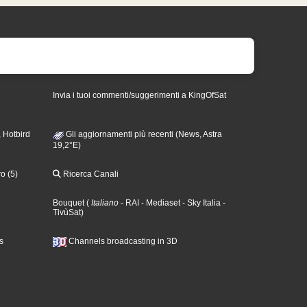
Invia i tuoi commenti/suggerimenti a KingOfSat
 Hotbird
Gli aggiornamenti più recenti (News, Astra
19,2°E)
o (5)
Ricerca Canali
Bouquet
(
Italiano
- RAI
- Mediaset
- Sky Italia
-
TivùSat
)
s
Channels broadcasting in 3D