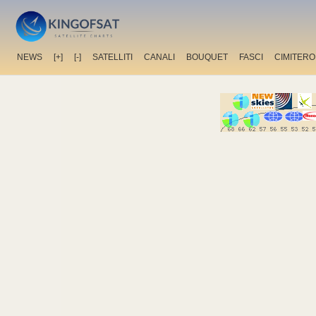
NEWS
[+]
[-]
SATELLITI
CANALI
BOUQUET
FASCI
CIMITERO