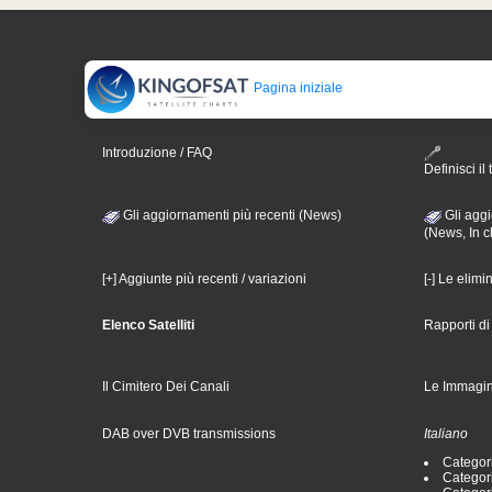
Pagina iniziale
Introduzione / FAQ
Definisci il 
Gli aggiornamenti più recenti (News)
Gli aggi
(News, In c
[+] Aggiunte più recenti / variazioni
[-] Le elimi
Elenco Satelliti
Rapporti d
Il Cimitero Dei Canali
Le Immagin
DAB over DVB transmissions
Italiano
Categori
Categori