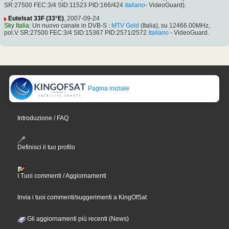
SR:27500 FEC:3/4 SID:11523 PID:166/424
Italiano
- VideoGuard).
Eutelsat 33F (33°E)
, 2007-09-24
Sky Italia
: Un nuovo canale in DVB-S :
MTV Gold
(Italia), su 12466.00MHz,
pol.V SR:27500 FEC:3/4 SID:15367 PID:2571/2572
Italiano
- VideoGuard.
Pagina iniziale
Introduzione / FAQ
Definisci il tuo profilo
I Tuoi commenti / Aggiornamenti
Invia i tuoi commenti/suggerimenti a KingOfSat
Gli aggiornamenti più recenti (News)