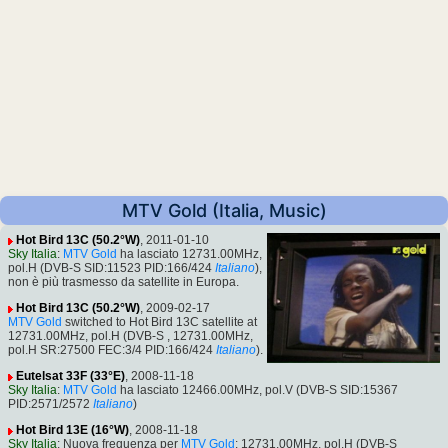
MTV Gold (Italia, Music)
Hot Bird 13C (50.2°W)
, 2011-01-10
Sky Italia
:
MTV Gold
ha lasciato 12731.00MHz,
pol.H (DVB-S SID:11523 PID:166/424
Italiano
),
non è più trasmesso da satellite in Europa.
Hot Bird 13C (50.2°W)
, 2009-02-17
MTV Gold
switched to Hot Bird 13C satellite at
12731.00MHz, pol.H (DVB-S , 12731.00MHz,
pol.H SR:27500 FEC:3/4 PID:166/424
Italiano
).
Eutelsat 33F (33°E)
, 2008-11-18
Sky Italia
:
MTV Gold
ha lasciato 12466.00MHz, pol.V (DVB-S SID:15367
PID:2571/2572
Italiano
)
Hot Bird 13E (16°W)
, 2008-11-18
Sky Italia
: Nuova frequenza per
MTV Gold
: 12731.00MHz, pol.H (DVB-S