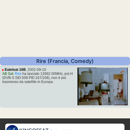
Rire (Francia, Comedy)
Eutelsat 16B
, 2002-09-10
AB Sat
:
Rire
ha lasciato 12692.00MHz, pol.H
(DVB-S SID:508 PID:167/108), non è più
trasmesso da satellite in Europa.