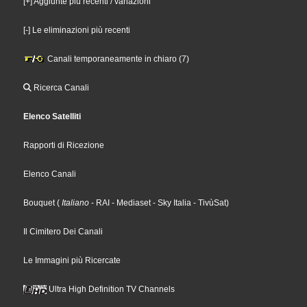
[+] Aggiunte più recenti / variazioni
[-] Le eliminazioni più recenti
Canali temporaneamente in chiaro (7)
Ricerca Canali
Elenco Satelliti
Rapporti di Ricezione
Elenco Canali
Bouquet
(
Italiano
- RAI
- Mediaset
- Sky Italia
- TivùSat
)
Il Cimitero Dei Canali
Le Immagini più Ricercate
Ultra High Definition TV Channels