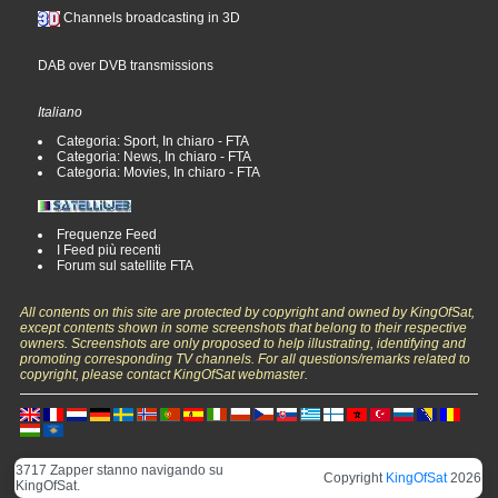
Channels broadcasting in 3D
DAB over DVB transmissions
Italiano
Categoria: Sport, In chiaro - FTA
Categoria: News, In chiaro - FTA
Categoria: Movies, In chiaro - FTA
Frequenze Feed
I Feed più recenti
Forum sul satellite FTA
All contents on this site are protected by copyright and owned by KingOfSat,
except contents shown in some screenshots that belong to their respective
owners. Screenshots are only proposed to help illustrating, identifying and
promoting corresponding TV channels. For all questions/remarks related to
copyright, please contact KingOfSat webmaster.
3717 Zapper stanno navigando su
Copyright
KingOfSat
2026
KingOfSat.