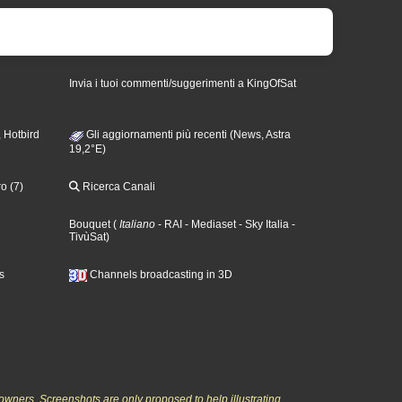
Invia i tuoi commenti/suggerimenti a KingOfSat
 Hotbird
Gli aggiornamenti più recenti (News, Astra
19,2°E)
o (7)
Ricerca Canali
Bouquet
(
Italiano
- RAI
- Mediaset
- Sky Italia
-
TivùSat
)
s
Channels broadcasting in 3D
owners. Screenshots are only proposed to help illustrating,