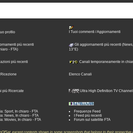
I Tuoi commenti / Aggiornamenti
tuo profilo
ornamenti più recenti
Gli aggiornamenti più recenti (News,
hiaro - FTA)
13°E)
nazioni più recenti
Canali temporaneamente in chiar
i Ricezione
Elenco Canali
i più Ricercate
Ultra High Definition TV Channel
a: Sport, In chiaro - FTA
Frequenze Feed
a: News, In chiaro - FTA
I Feed più recenti
a: Movies, In chiaro - FTA
Forum sul satellite FTA
ngOfSat, except contents shown in some screenshots that belong to their respective 