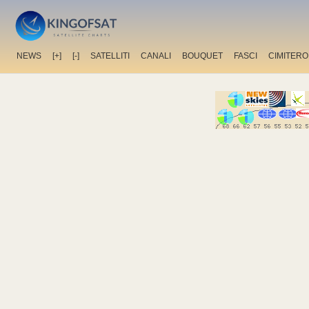
NEWS
[+]
[-]
SATELLITI
CANALI
BOUQUET
FASCI
CIMITERO