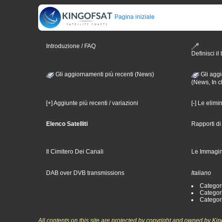
Pagina iniziale
Introduzione / FAQ
Definisci il 
Gli aggiornamenti più recenti (News)
Gli aggi
(News, In c
[+] Aggiunte più recenti / variazioni
[-] Le elimi
Elenco Satelliti
Rapporti d
Il Cimitero Dei Canali
Le Immagin
DAB over DVB transmissions
Italiano
Categori
Categori
Categori
All contents on this site are protected by copyright and owned by Ki