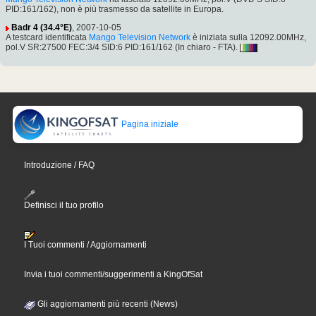
PID:161/162), non è più trasmesso da satellite in Europa.
Badr 4 (34.4°E)
, 2007-10-05
A testcard identificata
Mango Television Network
è iniziata sulla 12092.00MHz,
pol.V SR:27500 FEC:3/4 SID:6 PID:161/162 (In chiaro - FTA).
Pagina iniziale
Introduzione / FAQ
Definisci il tuo profilo
I Tuoi commenti / Aggiornamenti
Invia i tuoi commenti/suggerimenti a KingOfSat
Gli aggiornamenti più recenti (News)