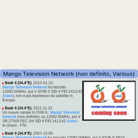
Mango Television Network (non definito, Various)
Badr 4 (34.4°E)
, 2012-01-21
Mango Television Network
ha lasciato
12092.00MHz, pol.V (DVB-S SID:4 PID:141/142
Arabo
), non è più trasmesso da satellite in
Europa.
Badr 4 (34.4°E)
, 2011-11-15
Un nuovo canale in DVB-S :
Mango Television
Network
(non definito), su 12092.00MHz, pol.V
SR:27500 FEC:3/4 SID:4 PID:141/142
Arabo
-
In chiaro - FTA.
Badr 4 (34.4°E)
, 2007-12-05
Mango Television Network
ha lasciato 12092.00MHz, pol.V (DVB-S SID:6