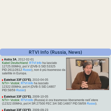
RTVI Info (Russia, News)
Astra 3A
, 2012-02-01
Kabel Deutschland
:
RTVI Info
ha lasciato
12725.00MHz, pol.V (DVB-S SID:53325
PID:2611/2612
Russo
), non è più trasmesso da
satellite in Europa.
Eutelsat 33F (33°E)
, 2010-04-05
NTV+ Vostok
:
RTVI Info
ha lasciato
12322.00MHz, pol.H (DVB-S SID:14807
PID:58/59
Russo
)
Eutelsat 33F (33°E)
, 2009-10-05
NTV+ Vostok
:
RTVI Info
(Russia) è ora trasmesso liberamente nell´etere
(12322.00MHz, pol.H SR:27500 FEC:3/4 SID:14807 PID:58/59
Russo
).
Eutelsat 33F (33°E)
, 2009-09-23