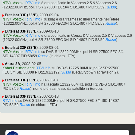
NTV+ Vostok
:
RTVI Info
è ora codificato in Viaccess 2.5 & Viaccess 2.6
(12322.00MHz, pol.H SR:27500 FEC:3/4 SID:14807 PID:58/59
Russo
).
Eutelsat 33F (33°E)
, 2009-09-04
NTV+ Vostok
:
RTVI Info
(Russia) è ora trasmesso liberamente nell´etere
(12322.00MHz, pol.H SR:27500 FEC:3/4 SID:14807 PID:58/59
Russo
).
Eutelsat 33F (33°E)
, 2009-08-10
NTV+ Vostok
:
RTVI Info
è ora codificato in Conax & Viaccess 2.5 & Viaccess 2.6
(12322.00MHz, pol.H SR:27500 FEC:3/4 SID:14807 PID:58/59
Russo
).
Eutelsat 33F (33°E)
, 2009-08-01
NTV+ Vostok
:
RTVI Info
su DVB-S 12322.00MHz, pol.H SR:27500 FEC:3/4
SID:14807 PID:58/59
Russo
(In chiaro - FTA).
Astra 3A
, 2008-02-05
Kabel Deutschland
:
RTVI Info
su DVB-S 12725.00MHz, pol.V SR:27500
FEC:3/4 SID:53308 PID:2191/2192
Russo
(BetaCrypt & Nagravision 2).
Eutelsat 33F (33°E)
, 2007-11-07
NTV+ Vostok
:
RTVI Info
ha lasciato 12322.00MHz, pol.H (DVB-S SID:14807
PID:58/59
Russo
), non è più trasmesso da satellite in Europa.
Eutelsat 33F (33°E)
, 2007-10-18
RTVI Info
su DVB-S 12322.00MHz, pol.H SR:27500 FEC:3/4 SID:14807
PID:58/59
Russo
(In chiaro - FTA).