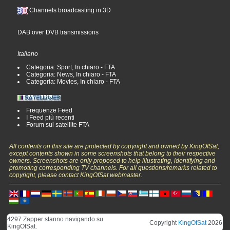
Channels broadcasting in 3D
DAB over DVB transmissions
Italiano
Categoria: Sport, In chiaro - FTA
Categoria: News, In chiaro - FTA
Categoria: Movies, In chiaro - FTA
Frequenze Feed
I Feed più recenti
Forum sul satellite FTA
All contents on this site are protected by copyright and owned by KingOfSat,
except contents shown in some screenshots that belong to their respective
owners. Screenshots are only proposed to help illustrating, identifying and
promoting corresponding TV channels. For all questions/remarks related to
copyright, please contact KingOfSat webmaster.
4297 Zapper stanno navigando su
Copyright
KingOfSat
2026
KingOfSat.