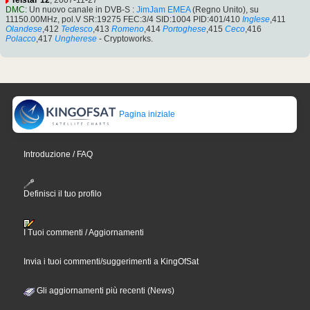
Telstar 12
, 2007-11-27
DMC
: Un nuovo canale in DVB-S :
JimJam EMEA
(Regno Unito), su
11150.00MHz, pol.V SR:19275 FEC:3/4 SID:1004 PID:401/410
Inglese
,411
Olandese
,412
Tedesco
,413
Romeno
,414
Portoghese
,415
Ceco
,416
Polacco
,417
Ungherese
- Cryptoworks.
Pagina iniziale
Introduzione / FAQ
Definisci il tuo profilo
I Tuoi commenti / Aggiornamenti
Invia i tuoi commenti/suggerimenti a KingOfSat
Gli aggiornamenti più recenti (News)