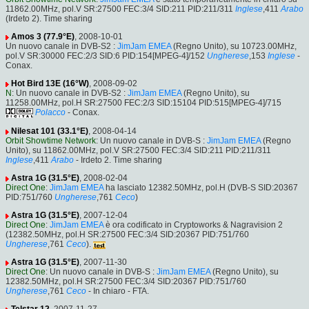
11862.00MHz, pol.V SR:27500 FEC:3/4 SID:211 PID:211/311
Inglese
,411
Arabo
(Irdeto 2). Time sharing
Amos 3 (77.9°E)
, 2008-10-01
Un nuovo canale in DVB-S2 :
JimJam EMEA
(Regno Unito), su 10723.00MHz,
pol.V SR:30000 FEC:2/3 SID:6 PID:154[MPEG-4]/152
Ungherese
,153
Inglese
-
Conax.
Hot Bird 13E (16°W)
, 2008-09-02
N
: Un nuovo canale in DVB-S2 :
JimJam EMEA
(Regno Unito), su
11258.00MHz, pol.H SR:27500 FEC:2/3 SID:15104 PID:515[MPEG-4]/715
Polacco
- Conax.
Nilesat 101 (33.1°E)
, 2008-04-14
Orbit Showtime Network
: Un nuovo canale in DVB-S :
JimJam EMEA
(Regno
Unito), su 11862.00MHz, pol.V SR:27500 FEC:3/4 SID:211 PID:211/311
Inglese
,411
Arabo
- Irdeto 2. Time sharing
Astra 1G (31.5°E)
, 2008-02-04
Direct One
:
JimJam EMEA
ha lasciato 12382.50MHz, pol.H (DVB-S SID:20367
PID:751/760
Ungherese
,761
Ceco
)
Astra 1G (31.5°E)
, 2007-12-04
Direct One
:
JimJam EMEA
è ora codificato in Cryptoworks & Nagravision 2
(12382.50MHz, pol.H SR:27500 FEC:3/4 SID:20367 PID:751/760
Ungherese
,761
Ceco
).
Astra 1G (31.5°E)
, 2007-11-30
Direct One
: Un nuovo canale in DVB-S :
JimJam EMEA
(Regno Unito), su
12382.50MHz, pol.H SR:27500 FEC:3/4 SID:20367 PID:751/760
Ungherese
,761
Ceco
- In chiaro - FTA.