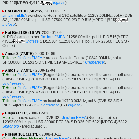
PID:515[MPEG-4]/615
Inglese
)
Hot Bird 13C (50.2°W)
, 2009-02-17
JimJam EMEA
switched to Hot Bird 13C satellite at 11258.00MHz, pol.H (DVB-
S2 , 11258.00MHz, pol.H SR:27500 FEC:2/3 PID:515[MPEG-4]/615
Inglese
).
Hot Bird 13E (16°W)
, 2009-01-09
N
: PID è cambiato per
JimJam EMEA
: 11258.00MHz, pol.H: PID:515[MPEG-
4]/615
Inglese
SID:15104 (11258.00MHz, pol.H SR:27500 FEC:2/3 -
Conax).
Amos 3 (77.9°E)
, 2008-12-06
T-Home
:
JimJam EMEA
è ora codificato in Conax (10842.00MHz, pol.V
SR:30000 FEC:2/3 SID:51 PID:119[MPEG-4]/117
Ungherese
).
Amos 3 (77.9°E)
, 2008-12-04
T-Home
:
JimJam EMEA
(Regno Unito) è ora trasmesso liberamente nell´etere
(10842.00MHz, pol.V SR:30000 FEC:2/3 SID:51 PID:119[MPEG-4]/117
Ungherese
).
T-Home
:
JimJam EMEA
(Regno Unito) è ora trasmesso liberamente nell´etere
(10842.00MHz, pol.V SR:30000 FEC:2/3 SID:51 PID:119[MPEG-4]/117
Ungherese
).
T-Home
:
JimJam EMEA
ha lasciato 10723.00MHz, pol.V (DVB-S2 SID:6
PID:154[MPEG-4]/152
Ungherese
,153
Inglese
)
Hispasat 1C
, 2008-12-03
Meo
: Un nuovo canale in DVB-S2 :
JimJam EMEA
(Regno Unito), su
12092.00MHz, pol.H SR:30000 FEC:3/4 SID:326 PID:5321[MPEG-4]/5322
Spagnolo
- Mediaguard 3.
Nilesat 101 (33.1°E)
, 2008-10-11
Orbit Showtime Network
:
JimJam EMEA
è stato temporaneamente in chiaro su