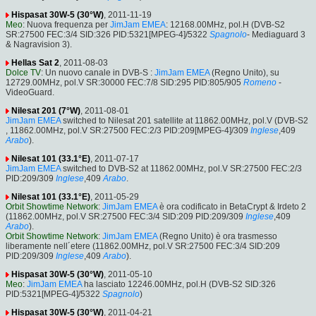
Hispasat 30W-5 (30°W)
, 2011-11-19
Meo
: Nuova frequenza per
JimJam EMEA
: 12168.00MHz, pol.H (DVB-S2
SR:27500 FEC:3/4 SID:326 PID:5321[MPEG-4]/5322
Spagnolo
- Mediaguard 3
& Nagravision 3).
Hellas Sat 2
, 2011-08-03
Dolce TV
: Un nuovo canale in DVB-S :
JimJam EMEA
(Regno Unito), su
12729.00MHz, pol.V SR:30000 FEC:7/8 SID:295 PID:805/905
Romeno
-
VideoGuard.
Nilesat 201 (7°W)
, 2011-08-01
JimJam EMEA
switched to Nilesat 201 satellite at 11862.00MHz, pol.V (DVB-S2
, 11862.00MHz, pol.V SR:27500 FEC:2/3 PID:209[MPEG-4]/309
Inglese
,409
Arabo
).
Nilesat 101 (33.1°E)
, 2011-07-17
JimJam EMEA
switched to DVB-S2 at 11862.00MHz, pol.V SR:27500 FEC:2/3
PID:209/309
Inglese
,409
Arabo
.
Nilesat 101 (33.1°E)
, 2011-05-29
Orbit Showtime Network
:
JimJam EMEA
è ora codificato in BetaCrypt & Irdeto 2
(11862.00MHz, pol.V SR:27500 FEC:3/4 SID:209 PID:209/309
Inglese
,409
Arabo
).
Orbit Showtime Network
:
JimJam EMEA
(Regno Unito) è ora trasmesso
liberamente nell´etere (11862.00MHz, pol.V SR:27500 FEC:3/4 SID:209
PID:209/309
Inglese
,409
Arabo
).
Hispasat 30W-5 (30°W)
, 2011-05-10
Meo
:
JimJam EMEA
ha lasciato 12246.00MHz, pol.H (DVB-S2 SID:326
PID:5321[MPEG-4]/5322
Spagnolo
)
Hispasat 30W-5 (30°W)
, 2011-04-21