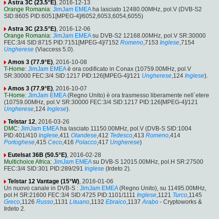
Astra 3C (23.5°E)
, 2016-12-13
Orange Romania
:
JimJam EMEA
ha lasciato 12480.00MHz, pol.V (DVB-S2
SID:8605 PID:6051[MPEG-4]/6052,6053,6054,6055)
Astra 3C (23.5°E)
, 2016-12-06
Orange Romania
:
JimJam EMEA
su DVB-S2 12168.00MHz, pol.V SR:30000
FEC:3/4 SID:8715 PID:7151[MPEG-4]/7152
Romeno
,7153
Inglese
,7154
Ungherese
(Viaccess 5.0).
Amos 3 (77.9°E)
, 2016-10-08
T-Home
:
JimJam EMEA
è ora codificato in Conax (10759.00MHz, pol.V
SR:30000 FEC:3/4 SID:1217 PID:126[MPEG-4]/121
Ungherese
,124
Inglese
).
Amos 3 (77.9°E)
, 2016-10-07
T-Home
:
JimJam EMEA
(Regno Unito) è ora trasmesso liberamente nell´etere
(10759.00MHz, pol.V SR:30000 FEC:3/4 SID:1217 PID:126[MPEG-4]/121
Ungherese
,124
Inglese
).
Telstar 12
, 2016-03-26
DMC
:
JimJam EMEA
ha lasciato 11150.00MHz, pol.V (DVB-S SID:1004
PID:401/410
Inglese
,411
Olandese
,412
Tedesco
,413
Romeno
,414
Portoghese
,415
Ceco
,416
Polacco
,417
Ungherese
)
Eutelsat 36B (50.5°E)
, 2016-02-28
Multichoice Africa
:
JimJam EMEA
su DVB-S 12015.00MHz, pol.H SR:27500
FEC:3/4 SID:301 PID:289/291
Inglese
(Irdeto 2).
Telstar 12 Vantage (15°W)
, 2016-01-06
Un nuovo canale in DVB-S :
JimJam EMEA
(Regno Unito), su 11495.00MHz,
pol.H SR:21600 FEC:3/4 SID:4725 PID:1101/1111
Inglese
,1121
Turco
,1145
Greco
,1126
Russo
,1131
Lituano
,1132
Ebraico
,1137
Arabo
- Cryptoworks &
Irdeto 2.