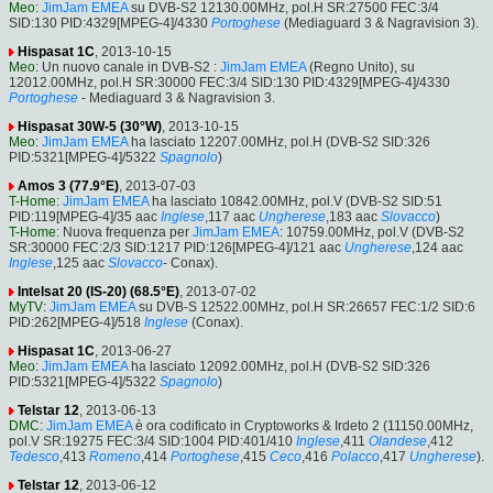
Meo
:
JimJam EMEA
su DVB-S2 12130.00MHz, pol.H SR:27500 FEC:3/4
SID:130 PID:4329[MPEG-4]/4330
Portoghese
(Mediaguard 3 & Nagravision 3).
Hispasat 1C
, 2013-10-15
Meo
: Un nuovo canale in DVB-S2 :
JimJam EMEA
(Regno Unito), su
12012.00MHz, pol.H SR:30000 FEC:3/4 SID:130 PID:4329[MPEG-4]/4330
Portoghese
- Mediaguard 3 & Nagravision 3.
Hispasat 30W-5 (30°W)
, 2013-10-15
Meo
:
JimJam EMEA
ha lasciato 12207.00MHz, pol.H (DVB-S2 SID:326
PID:5321[MPEG-4]/5322
Spagnolo
)
Amos 3 (77.9°E)
, 2013-07-03
T-Home
:
JimJam EMEA
ha lasciato 10842.00MHz, pol.V (DVB-S2 SID:51
PID:119[MPEG-4]/35 aac
Inglese
,117 aac
Ungherese
,183 aac
Slovacco
)
T-Home
: Nuova frequenza per
JimJam EMEA
: 10759.00MHz, pol.V (DVB-S2
SR:30000 FEC:2/3 SID:1217 PID:126[MPEG-4]/121 aac
Ungherese
,124 aac
Inglese
,125 aac
Slovacco
- Conax).
Intelsat 20 (IS-20) (68.5°E)
, 2013-07-02
MyTV
:
JimJam EMEA
su DVB-S 12522.00MHz, pol.H SR:26657 FEC:1/2 SID:6
PID:262[MPEG-4]/518
Inglese
(Conax).
Hispasat 1C
, 2013-06-27
Meo
:
JimJam EMEA
ha lasciato 12092.00MHz, pol.H (DVB-S2 SID:326
PID:5321[MPEG-4]/5322
Spagnolo
)
Telstar 12
, 2013-06-13
DMC
:
JimJam EMEA
è ora codificato in Cryptoworks & Irdeto 2 (11150.00MHz,
pol.V SR:19275 FEC:3/4 SID:1004 PID:401/410
Inglese
,411
Olandese
,412
Tedesco
,413
Romeno
,414
Portoghese
,415
Ceco
,416
Polacco
,417
Ungherese
).
Telstar 12
, 2013-06-12