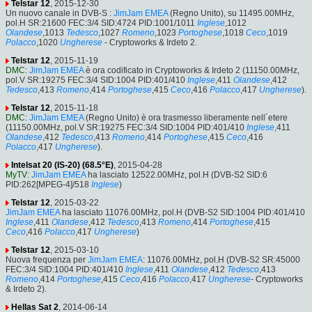
Telstar 12
, 2015-12-30
Un nuovo canale in DVB-S :
JimJam EMEA
(Regno Unito), su 11495.00MHz,
pol.H SR:21600 FEC:3/4 SID:4724 PID:1001/1011
Inglese
,1012
Olandese
,1013
Tedesco
,1027
Romeno
,1023
Portoghese
,1018
Ceco
,1019
Polacco
,1020
Ungherese
- Cryptoworks & Irdeto 2.
Telstar 12
, 2015-11-19
DMC
:
JimJam EMEA
è ora codificato in Cryptoworks & Irdeto 2 (11150.00MHz,
pol.V SR:19275 FEC:3/4 SID:1004 PID:401/410
Inglese
,411
Olandese
,412
Tedesco
,413
Romeno
,414
Portoghese
,415
Ceco
,416
Polacco
,417
Ungherese
).
Telstar 12
, 2015-11-18
DMC
:
JimJam EMEA
(Regno Unito) è ora trasmesso liberamente nell´etere
(11150.00MHz, pol.V SR:19275 FEC:3/4 SID:1004 PID:401/410
Inglese
,411
Olandese
,412
Tedesco
,413
Romeno
,414
Portoghese
,415
Ceco
,416
Polacco
,417
Ungherese
).
Intelsat 20 (IS-20) (68.5°E)
, 2015-04-28
MyTV
:
JimJam EMEA
ha lasciato 12522.00MHz, pol.H (DVB-S2 SID:6
PID:262[MPEG-4]/518
Inglese
)
Telstar 12
, 2015-03-22
JimJam EMEA
ha lasciato 11076.00MHz, pol.H (DVB-S2 SID:1004 PID:401/410
Inglese
,411
Olandese
,412
Tedesco
,413
Romeno
,414
Portoghese
,415
Ceco
,416
Polacco
,417
Ungherese
)
Telstar 12
, 2015-03-10
Nuova frequenza per
JimJam EMEA
: 11076.00MHz, pol.H (DVB-S2 SR:45000
FEC:3/4 SID:1004 PID:401/410
Inglese
,411
Olandese
,412
Tedesco
,413
Romeno
,414
Portoghese
,415
Ceco
,416
Polacco
,417
Ungherese
- Cryptoworks
& Irdeto 2).
Hellas Sat 2
, 2014-06-14