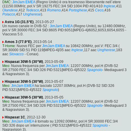
DMC
:
JimJam EMEA
(Regno Unito) è ora trasmesso liberamente nell´etere
(11150.00MHz, pol.V SR:19275 FEC:3/4 SID:1004 PID:401/410
Inglese
,411
Olandese
,412
Tedesco
,413
Romeno
,414
Portoghese
,415
Ceco
,416
Polacco
,417
Ungherese
).
Astra 1G (31.5°E)
, 2013-05-27
Un nuovo canale in DVB-S2 :
JimJam EMEA
(Regno Unito), su 12480.00MHz,
pol.V SR:30000 FEC:3/4 SID:8605 PID:6051[MPEG-4]/6052,6053,6054,6055 -
Viaccess 5.0.
Amos 3 (77.9°E)
, 2013-05-14
T-Home
: Nuovo FEC per
JimJam EMEA
su 10842.00MHz, pol.V: FEC:3/4 (
SR:30000 SID:51 PID:119[MPEG-4]/35 aac
Inglese
,117 aac
Ungherese
,183
aac
Slovacco
- Conax).
Hispasat 30W-5 (30°W)
, 2013-05-09
Meo
: Nuova frequenza per
JimJam EMEA
: 12207.00MHz, pol.H (DVB-S2
SR:27500 FEC:3/4 SID:326 PID:5321[MPEG-4]/5322
Spagnolo
- Mediaguard 3
& Nagravision 3).
Hispasat 30W-5 (30°W)
, 2013-05-07
Meo
:
JimJam EMEA
ha lasciato 12207.00MHz, pol.H (DVB-S2 SID:326
PID:5321[MPEG-4]/5322
Spagnolo
)
Hispasat 30W-5 (30°W)
, 2013-05-05
Meo
: Nuova frequenza per
JimJam EMEA
: 12207.00MHz, pol.H (DVB-S2
SR:27500 FEC:3/4 SID:326 PID:5321[MPEG-4]/5322
Spagnolo
- Mediaguard 3
& Nagravision 3).
Hispasat 1C
, 2012-12-30
Meo
:
JimJam EMEA
è tornato su 12092.00MHz, pol.H SR:30000 FEC:3/4
SID:326 dopo un´interruzione ( PID:5321[MPEG-4]/5322
Spagnolo
-
Nagravision 3).