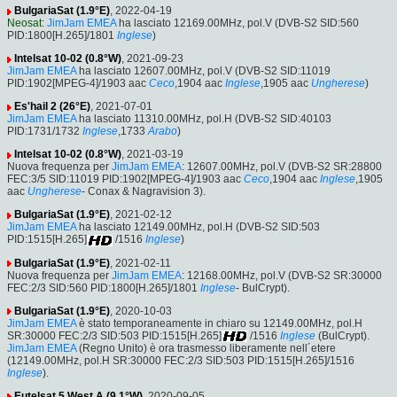
BulgariaSat (1.9°E)
, 2022-04-19
Neosat
:
JimJam EMEA
ha lasciato 12169.00MHz, pol.V (DVB-S2 SID:560
PID:1800[H.265]/1801
Inglese
)
Intelsat 10-02 (0.8°W)
, 2021-09-23
JimJam EMEA
ha lasciato 12607.00MHz, pol.V (DVB-S2 SID:11019
PID:1902[MPEG-4]/1903 aac
Ceco
,1904 aac
Inglese
,1905 aac
Ungherese
)
Es'hail 2 (26°E)
, 2021-07-01
JimJam EMEA
ha lasciato 11310.00MHz, pol.H (DVB-S2 SID:40103
PID:1731/1732
Inglese
,1733
Arabo
)
Intelsat 10-02 (0.8°W)
, 2021-03-19
Nuova frequenza per
JimJam EMEA
: 12607.00MHz, pol.V (DVB-S2 SR:28800
FEC:3/5 SID:11019 PID:1902[MPEG-4]/1903 aac
Ceco
,1904 aac
Inglese
,1905
aac
Ungherese
- Conax & Nagravision 3).
BulgariaSat (1.9°E)
, 2021-02-12
JimJam EMEA
ha lasciato 12149.00MHz, pol.H (DVB-S2 SID:503
PID:1515[H.265]
/1516
Inglese
)
BulgariaSat (1.9°E)
, 2021-02-11
Nuova frequenza per
JimJam EMEA
: 12168.00MHz, pol.V (DVB-S2 SR:30000
FEC:2/3 SID:560 PID:1800[H.265]/1801
Inglese
- BulCrypt).
BulgariaSat (1.9°E)
, 2020-10-03
JimJam EMEA
è stato temporaneamente in chiaro su 12149.00MHz, pol.H
SR:30000 FEC:2/3 SID:503 PID:1515[H.265]
/1516
Inglese
(BulCrypt).
JimJam EMEA
(Regno Unito) è ora trasmesso liberamente nell´etere
(12149.00MHz, pol.H SR:30000 FEC:2/3 SID:503 PID:1515[H.265]/1516
Inglese
).
Eutelsat 5 West A (9.1°W)
, 2020-09-05