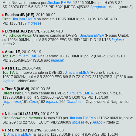
Meo
: Nuova frequenza per
JimJam EMEA
: 12246.00MHz, pol.H (DVB-S2
SR:26970 FEC:5/6 SID:326 PID:5321[MPEG-4]/5322
Spagnolo
- Mediaguard 3).
Eutelsat 4B (4°E)
, 2010-08-02
Orbit
:
JimJam EMEA
ha lasciato 11095.00MHz, pol.H (DVB-S SID:408
PID:1136/1137
Inglese
)
Eutelsat 36B (50.5°E)
, 2010-07-10
Multichoice Africa
: Un nuovo canale in DVB-S :
JimJam EMEA
(Regno Unito),
su 12034.00MHz, pol.V SR:27500 FEC:3/4 SID:1301 PID:151/153
Inglese
-
Irdeto 2.
Astra 1E
, 2010-06-19
Top TV
:
JimJam EMEA
ha lasciato 10817.00MHz, pol.V (DVB-S2 SID:7210
PID:2815[MPEG-4]/2816 aac
Inglese
)
Astra 1E
, 2010-04-08
Top TV
: Un nuovo canale in DVB-S2 :
JimJam EMEA
(Regno Unito), su
10817.00MHz, pol.V SR:22000 FEC:8/9 SID:7210 PID:2815[MPEG-4]/2816 aac
Inglese
- VideoGuard.
Thor 5 (0.8°W)
, 2010-03-26
Direct One
: Un nuovo canale in DVB-S :
JimJam EMEA
(Regno Unito), su
11938.00MHz, pol.H SR:28000 FEC:7/8 SID:30702 PID:151/160
Ungherese
,161
Ceco
,162
Inglese
,165
Olandese
- Cryptoworks & Nagravision
3.
Nilesat 101 (33.1°E)
, 2010-02-01
Orbit Showtime Network
: Nuovo SID per
JimJam EMEA
su 11862.00MHz, pol.V:
SID:209 ( SR:27500 FEC:3/4 PID:209/309
Inglese
,409
Arabo
- Irdeto 2).
Hot Bird 13C (50.2°W)
, 2009-07-30
N
:
JimJam EMEA
ha lasciato 11258.00MHz, pol.H (DVB-S2 SID:15104