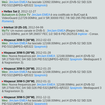
Meo
:
JimJam EMEA
ha lasciato 12092.00MHz, pol.H (DVB-S2 SID:326
PID:5321[MPEG-4]/5322
Spagnolo
)
Hellas Sat 2
, 2012-12-27
Bulsatcom
&
Dolce TV
:
JimJam EMEA
è ora codificato in BulCrypt &
VideoGuard (12729.00MHz, pol.V SR:30000 FEC:7/8 SID:295 PID:805/905
Romeno
).
Intelsat 10 (IS-10)
, 2012-04-06
MyTV
: Un nuovo canale in DVB-S :
JimJam EMEA
(Regno Unito), su
12722.00MHz, pol.H SR:26657 FEC:1/2 SID:6 PID:262/518
Inglese
- Conax.
Hispasat 30W-5 (30°W)
, 2012-02-03
Meo
:
JimJam EMEA
ha lasciato 12168.00MHz, pol.H (DVB-S2 SID:326
PID:5321[MPEG-4]/5322
Spagnolo
)
Hispasat 30W-5 (30°W)
, 2012-01-28
Meo
: Nuova frequenza per
JimJam EMEA
: 12168.00MHz, pol.H (DVB-S2
SR:27500 FEC:3/4 SID:326 PID:5321[MPEG-4]/5322
Spagnolo
- Mediaguard 3
& Nagravision 3).
Hispasat 30W-5 (30°W)
, 2012-01-20
Meo
:
JimJam EMEA
ha lasciato 12168.00MHz, pol.H (DVB-S2 SID:326
PID:5321[MPEG-4]/5322
Spagnolo
)
Hispasat 30W-5 (30°W)
, 2012-01-11
Meo
: Nuova frequenza per
JimJam EMEA
: 12168.00MHz, pol.H (DVB-S2
SR:27500 FEC:3/4 SID:326 PID:5321[MPEG-4]/5322
Spagnolo
- Mediaguard 3
& Nagravision 3).
Hispasat 30W-5 (30°W)
, 2011-12-11
Meo
:
JimJam EMEA
ha lasciato 12168.00MHz, pol.H (DVB-S2 SID:326
PID:5321[MPEG-4]/5322
Spagnolo
)