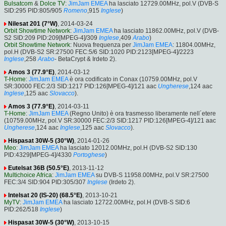
Bulsatcom
&
Dolce TV
:
JimJam EMEA
ha lasciato 12729.00MHz, pol.V (DVB-S
SID:295 PID:805/905
Romeno
,915
Inglese
)
Nilesat 201 (7°W)
, 2014-03-24
Orbit Showtime Network
:
JimJam EMEA
ha lasciato 11862.00MHz, pol.V (DVB-
S2 SID:209 PID:209[MPEG-4]/309
Inglese
,409
Arabo
)
Orbit Showtime Network
: Nuova frequenza per
JimJam EMEA
: 11804.00MHz,
pol.H (DVB-S2 SR:27500 FEC:5/6 SID:1020 PID:2123[MPEG-4]/2223
Inglese
,258
Arabo
- BetaCrypt & Irdeto 2).
Amos 3 (77.9°E)
, 2014-03-12
T-Home
:
JimJam EMEA
è ora codificato in Conax (10759.00MHz, pol.V
SR:30000 FEC:2/3 SID:1217 PID:126[MPEG-4]/121 aac
Ungherese
,124 aac
Inglese
,125 aac
Slovacco
).
Amos 3 (77.9°E)
, 2014-03-11
T-Home
:
JimJam EMEA
(Regno Unito) è ora trasmesso liberamente nell´etere
(10759.00MHz, pol.V SR:30000 FEC:2/3 SID:1217 PID:126[MPEG-4]/121 aac
Ungherese
,124 aac
Inglese
,125 aac
Slovacco
).
Hispasat 30W-5 (30°W)
, 2014-01-26
Meo
:
JimJam EMEA
ha lasciato 12012.00MHz, pol.H (DVB-S2 SID:130
PID:4329[MPEG-4]/4330
Portoghese
)
Eutelsat 36B (50.5°E)
, 2013-11-12
Multichoice Africa
:
JimJam EMEA
su DVB-S 11958.00MHz, pol.V SR:27500
FEC:3/4 SID:904 PID:305/307
Inglese
(Irdeto 2).
Intelsat 20 (IS-20) (68.5°E)
, 2013-10-21
MyTV
:
JimJam EMEA
ha lasciato 12722.00MHz, pol.H (DVB-S SID:6
PID:262/518
Inglese
)
Hispasat 30W-5 (30°W)
, 2013-10-15