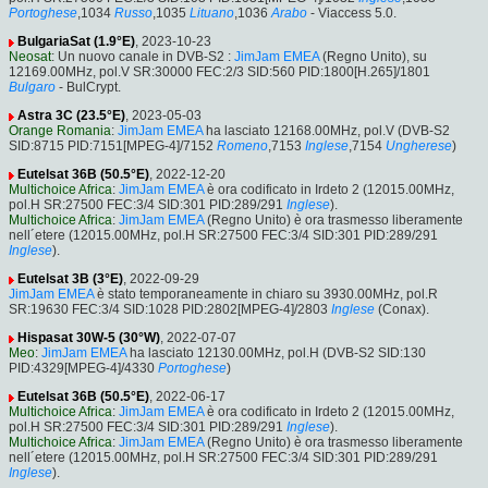
Portoghese
,1034
Russo
,1035
Lituano
,1036
Arabo
- Viaccess 5.0.
BulgariaSat (1.9°E)
, 2023-10-23
Neosat
: Un nuovo canale in DVB-S2 :
JimJam EMEA
(Regno Unito), su
12169.00MHz, pol.V SR:30000 FEC:2/3 SID:560 PID:1800[H.265]/1801
Bulgaro
- BulCrypt.
Astra 3C (23.5°E)
, 2023-05-03
Orange Romania
:
JimJam EMEA
ha lasciato 12168.00MHz, pol.V (DVB-S2
SID:8715 PID:7151[MPEG-4]/7152
Romeno
,7153
Inglese
,7154
Ungherese
)
Eutelsat 36B (50.5°E)
, 2022-12-20
Multichoice Africa
:
JimJam EMEA
è ora codificato in Irdeto 2 (12015.00MHz,
pol.H SR:27500 FEC:3/4 SID:301 PID:289/291
Inglese
).
Multichoice Africa
:
JimJam EMEA
(Regno Unito) è ora trasmesso liberamente
nell´etere (12015.00MHz, pol.H SR:27500 FEC:3/4 SID:301 PID:289/291
Inglese
).
Eutelsat 3B (3°E)
, 2022-09-29
JimJam EMEA
è stato temporaneamente in chiaro su 3930.00MHz, pol.R
SR:19630 FEC:3/4 SID:1028 PID:2802[MPEG-4]/2803
Inglese
(Conax).
Hispasat 30W-5 (30°W)
, 2022-07-07
Meo
:
JimJam EMEA
ha lasciato 12130.00MHz, pol.H (DVB-S2 SID:130
PID:4329[MPEG-4]/4330
Portoghese
)
Eutelsat 36B (50.5°E)
, 2022-06-17
Multichoice Africa
:
JimJam EMEA
è ora codificato in Irdeto 2 (12015.00MHz,
pol.H SR:27500 FEC:3/4 SID:301 PID:289/291
Inglese
).
Multichoice Africa
:
JimJam EMEA
(Regno Unito) è ora trasmesso liberamente
nell´etere (12015.00MHz, pol.H SR:27500 FEC:3/4 SID:301 PID:289/291
Inglese
).