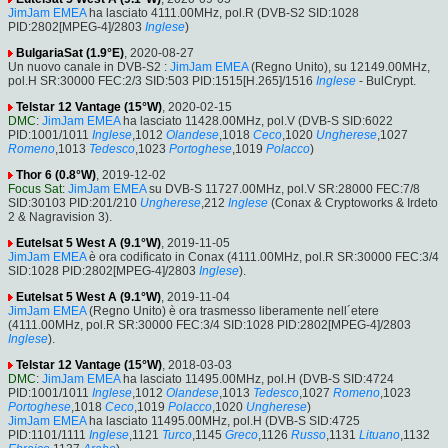
JimJam EMEA
ha lasciato 4111.00MHz, pol.R (DVB-S2 SID:1028
PID:2802[MPEG-4]/2803
Inglese
)
BulgariaSat (1.9°E)
, 2020-08-27
Un nuovo canale in DVB-S2 :
JimJam EMEA
(Regno Unito), su 12149.00MHz,
pol.H SR:30000 FEC:2/3 SID:503 PID:1515[H.265]/1516
Inglese
- BulCrypt.
Telstar 12 Vantage (15°W)
, 2020-02-15
DMC
:
JimJam EMEA
ha lasciato 11428.00MHz, pol.V (DVB-S SID:6022
PID:1001/1011
Inglese
,1012
Olandese
,1018
Ceco
,1020
Ungherese
,1027
Romeno
,1013
Tedesco
,1023
Portoghese
,1019
Polacco
)
Thor 6 (0.8°W)
, 2019-12-02
Focus Sat
:
JimJam EMEA
su DVB-S 11727.00MHz, pol.V SR:28000 FEC:7/8
SID:30103 PID:201/210
Ungherese
,212
Inglese
(Conax & Cryptoworks & Irdeto
2 & Nagravision 3).
Eutelsat 5 West A (9.1°W)
, 2019-11-05
JimJam EMEA
è ora codificato in Conax (4111.00MHz, pol.R SR:30000 FEC:3/4
SID:1028 PID:2802[MPEG-4]/2803
Inglese
).
Eutelsat 5 West A (9.1°W)
, 2019-11-04
JimJam EMEA
(Regno Unito) è ora trasmesso liberamente nell´etere
(4111.00MHz, pol.R SR:30000 FEC:3/4 SID:1028 PID:2802[MPEG-4]/2803
Inglese
).
Telstar 12 Vantage (15°W)
, 2018-03-03
DMC
:
JimJam EMEA
ha lasciato 11495.00MHz, pol.H (DVB-S SID:4724
PID:1001/1011
Inglese
,1012
Olandese
,1013
Tedesco
,1027
Romeno
,1023
Portoghese
,1018
Ceco
,1019
Polacco
,1020
Ungherese
)
JimJam EMEA
ha lasciato 11495.00MHz, pol.H (DVB-S SID:4725
PID:1101/1111
Inglese
,1121
Turco
,1145
Greco
,1126
Russo
,1131
Lituano
,1132