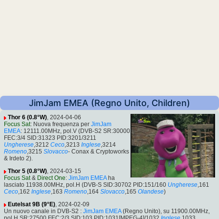
JimJam EMEA (Regno Unito, Children)
Thor 6 (0.8°W)
, 2024-04-06
Focus Sat
: Nuova frequenza per
JimJam
EMEA
: 12111.00MHz, pol.V (DVB-S2 SR:30000
FEC:3/4 SID:31323 PID:3201/3211
Ungherese
,3212
Ceco
,3213
Inglese
,3214
Romeno
,3215
Slovacco
- Conax & Cryptoworks
& Irdeto 2).
Thor 5 (0.8°W)
, 2024-03-15
Focus Sat
&
Direct One
:
JimJam EMEA
ha
lasciato 11938.00MHz, pol.H (DVB-S SID:30702 PID:151/160
Ungherese
,161
Ceco
,162
Inglese
,163
Romeno
,164
Slovacco
,165
Olandese
)
Eutelsat 9B (9°E)
, 2024-02-09
Un nuovo canale in DVB-S2 :
JimJam EMEA
(Regno Unito), su 11900.00MHz,
pol.H SR:27500 FEC:2/3 SID:103 PID:1031[MPEG-4]/1032
Inglese
,1033