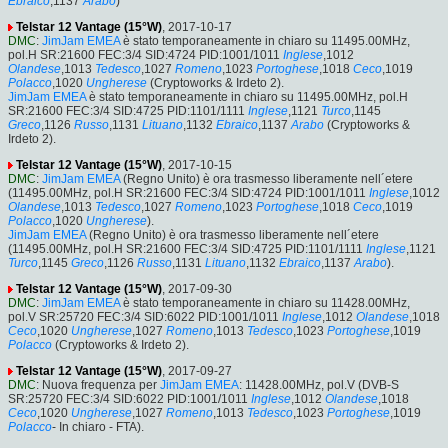
Ebraico
,1137
Arabo
)
Telstar 12 Vantage (15°W)
, 2017-10-17
DMC
:
JimJam EMEA
è stato temporaneamente in chiaro su 11495.00MHz,
pol.H SR:21600 FEC:3/4 SID:4724 PID:1001/1011
Inglese
,1012
Olandese
,1013
Tedesco
,1027
Romeno
,1023
Portoghese
,1018
Ceco
,1019
Polacco
,1020
Ungherese
(Cryptoworks & Irdeto 2).
JimJam EMEA
è stato temporaneamente in chiaro su 11495.00MHz, pol.H
SR:21600 FEC:3/4 SID:4725 PID:1101/1111
Inglese
,1121
Turco
,1145
Greco
,1126
Russo
,1131
Lituano
,1132
Ebraico
,1137
Arabo
(Cryptoworks &
Irdeto 2).
Telstar 12 Vantage (15°W)
, 2017-10-15
DMC
:
JimJam EMEA
(Regno Unito) è ora trasmesso liberamente nell´etere
(11495.00MHz, pol.H SR:21600 FEC:3/4 SID:4724 PID:1001/1011
Inglese
,1012
Olandese
,1013
Tedesco
,1027
Romeno
,1023
Portoghese
,1018
Ceco
,1019
Polacco
,1020
Ungherese
).
JimJam EMEA
(Regno Unito) è ora trasmesso liberamente nell´etere
(11495.00MHz, pol.H SR:21600 FEC:3/4 SID:4725 PID:1101/1111
Inglese
,1121
Turco
,1145
Greco
,1126
Russo
,1131
Lituano
,1132
Ebraico
,1137
Arabo
).
Telstar 12 Vantage (15°W)
, 2017-09-30
DMC
:
JimJam EMEA
è stato temporaneamente in chiaro su 11428.00MHz,
pol.V SR:25720 FEC:3/4 SID:6022 PID:1001/1011
Inglese
,1012
Olandese
,1018
Ceco
,1020
Ungherese
,1027
Romeno
,1013
Tedesco
,1023
Portoghese
,1019
Polacco
(Cryptoworks & Irdeto 2).
Telstar 12 Vantage (15°W)
, 2017-09-27
DMC
: Nuova frequenza per
JimJam EMEA
: 11428.00MHz, pol.V (DVB-S
SR:25720 FEC:3/4 SID:6022 PID:1001/1011
Inglese
,1012
Olandese
,1018
Ceco
,1020
Ungherese
,1027
Romeno
,1013
Tedesco
,1023
Portoghese
,1019
Polacco
- In chiaro - FTA).