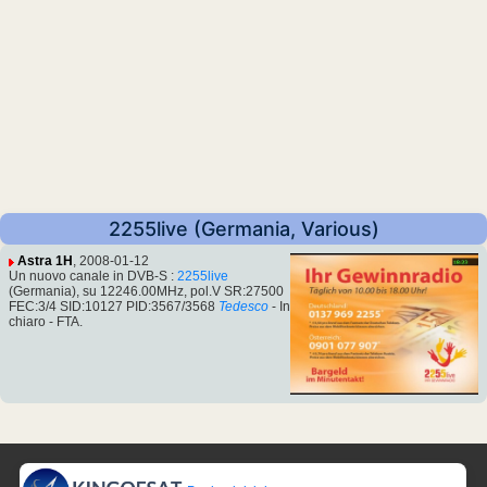
2255live (Germania, Various)
Astra 1H
, 2008-01-12
Un nuovo canale in DVB-S :
2255live
(Germania), su 12246.00MHz, pol.V SR:27500
FEC:3/4 SID:10127 PID:3567/3568
Tedesco
- In
chiaro - FTA.