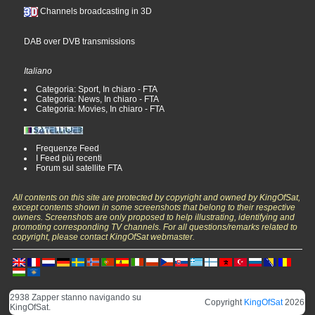
Channels broadcasting in 3D
DAB over DVB transmissions
Italiano
Categoria: Sport, In chiaro - FTA
Categoria: News, In chiaro - FTA
Categoria: Movies, In chiaro - FTA
Frequenze Feed
I Feed più recenti
Forum sul satellite FTA
All contents on this site are protected by copyright and owned by KingOfSat,
except contents shown in some screenshots that belong to their respective
owners. Screenshots are only proposed to help illustrating, identifying and
promoting corresponding TV channels. For all questions/remarks related to
copyright, please contact KingOfSat webmaster.
2938 Zapper stanno navigando su
Copyright
KingOfSat
2026
KingOfSat.