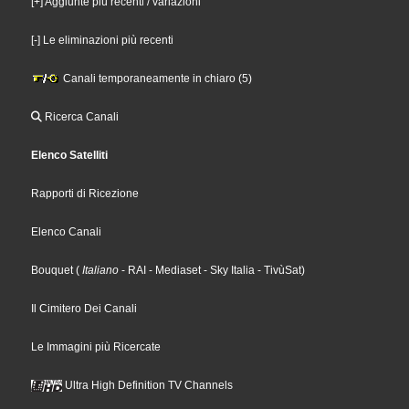
[+] Aggiunte più recenti / variazioni
[-] Le eliminazioni più recenti
Canali temporaneamente in chiaro (5)
Ricerca Canali
Elenco Satelliti
Rapporti di Ricezione
Elenco Canali
Bouquet
(
Italiano
- RAI
- Mediaset
- Sky Italia
- TivùSat
)
Il Cimitero Dei Canali
Le Immagini più Ricercate
Ultra High Definition TV Channels